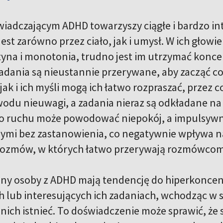
adczającym ADHD towarzyszy ciągłe i bardzo in
st zarówno przez ciało, jak i umysł. W ich głowi
tyna i monotonia, trudno jest im utrzymać koncen
zadania są nieustannie przerywane, aby zacząć 
ak i ich myśli mogą ich łatwo rozpraszać, przez 
odu nieuwagi, a zadania nieraz są odkładane na 
o ruchu może powodować niepokój, a impulsywn
i bez zastanowienia, co negatywnie wpływa na 
rozmów, w których łatwo przerywają rozmówcom i
rony osoby z ADHD mają tendencję do hiperkoncent
h lub interesujących ich zadaniach, wchodząc w 
 nich istnieć. To doświadczenie może sprawić, że 