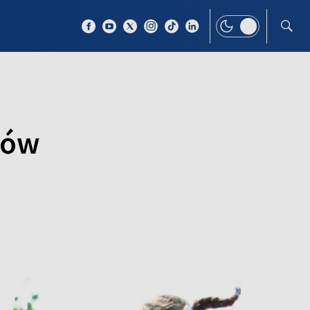
 TEMAT
WIĘCEJ
ców