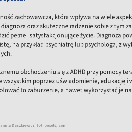
ność zachowawcza, która wpływa na wiele aspekt
diagnoza oraz skuteczne radzenie sobie z tym
ić pełne i satysfakcjonujące życie. Diagnoza p
listę, na przykład psychiatrę lub psychologa, z 
nych.
cznemu obchodzeniu się z ADHD przy pomocy terap
de wszystkim poprzez uświadomienie, edukację i
lować to zaburzenie, a nawet wykorzystać je na 
amila Daszkiewicz, fot. pexels,.com