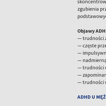
skoncentrowa
zgubienia pr
podstawowych 
Objawy ADH
— trudności 
— częste prz
— impulsywn
— nadmierną
— trudności
— zapominan
— trudności 
ADHD U MĘŻ