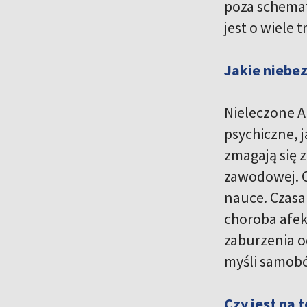
poza schema
jest o wiele
Jakie niebe
Nieleczone A
psychiczne, j
zmagają się 
zawodowej. C
nauce. Czasa
choroba afe
zaburzenia o
myśli samob
Czy jest na 