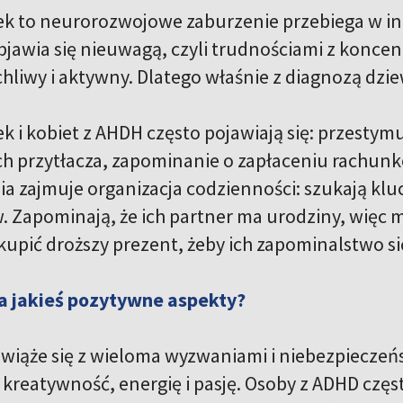
k to neurorozwojowe zaburzenie przebiega w inn
bjawia się nieuwagą, czyli trudnościami z koncentr
chliwy i aktywny. Dlatego właśnie z diagnozą dzi
k i kobiet z AHDH często pojawiają się: przesty
 ich przytłacza, zapominanie o zapłaceniu rachu
a zajmuje organizacja codzienności: szukają kluc
Zapominają, że ich partner ma urodziny, więc m
upić droższy prezent, żeby ich zapominalstwo si
 jakieś pozytywne aspekty?
 wiąże się z wieloma wyzwaniami i niebezpiecze
kreatywność, energię i pasję. Osoby z ADHD czę