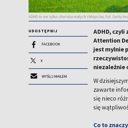
ADHD to nie tylko choroba małych chłopców, fot. Getty Im
ADHD, czyli
UDOSTĘPNIJ
Attention De
FACEBOOK
jest mylnie 
rzeczywistoś
X
niezależnie o
WYŚLIJ MAILEM
W dzisiejszy
zawarte info
się nieco róż
się wątpliwoś
Co to znaczy