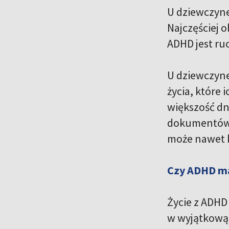
U dziewczyne
Najczęściej o
ADHD jest ru
U dziewczyne
życia, które
większość dni
dokumentów. 
może nawet k
Czy ADHD ma
Życie z ADHD
w wyjątkową 