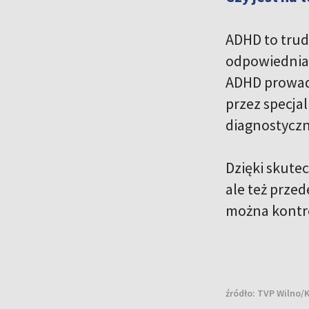
ADHD to trud
odpowiednia 
ADHD prowadz
przez specja
diagnostycz
Dzięki skute
ale też prze
można kontro
źródło:
TVP Wilno/K