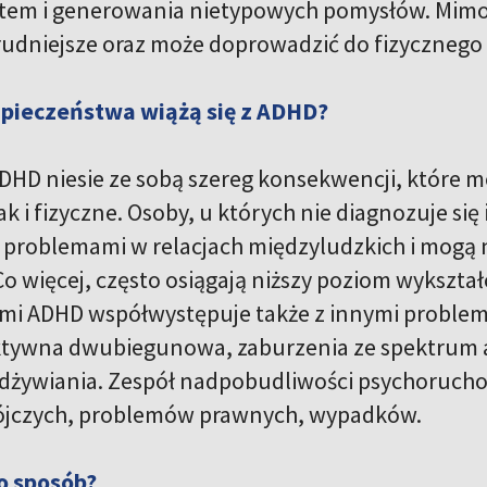
tem i generowania nietypowych pomysłów. Mimo
 trudniejsze oraz może doprowadzić do fizycznego
zpieczeństwa wiążą się z ADHD?
DHD niesie ze sobą szereg konsekwencji, które
ak i fizyczne. Osoby, u których nie diagnozuje się 
z problemami w relacjach międzyludzkich i mogą
o więcej, często osiągają niższy poziom wykszta
mi ADHD współwystępuje także z innymi problem
ktywna dwubiegunowa, zaburzenia ze spektrum 
dżywiania. Zespół nadpobudliwości psychoruchow
ójczych, problemów prawnych, wypadków.
to sposób?