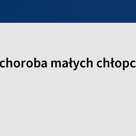
INFO WILNO
WILNO NA DZIEŃ DOBRY
PROGRAMY
ZGŁOŚ
o choroba małych chłop