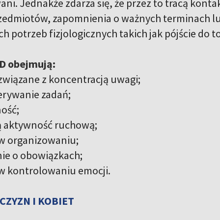
ni. Jednakże zdarza się, że przez to tracą kontak
zedmiotów, zapomnienia o ważnych terminach lu
potrzeb fizjologicznych takich jak pójście do to
D obejmują:
związane z koncentracją uwagi;
erywanie zadań;
ość;
 aktywność ruchową;
 w organizowaniu;
ie o obowiązkach;
w kontrolowaniu emocji.
CZYZN I KOBIET