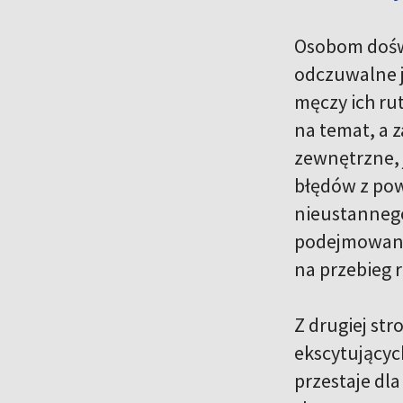
Osobom doświ
odczuwalne je
męczy ich ru
na temat, a 
zewnętrzne, j
błędów z pow
nieustanneg
podejmowanym
na przebieg 
Z drugiej st
ekscytującyc
przestaje dla