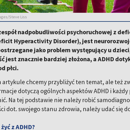
ages/Steve Liss
 zespół nadpobudliwości psychoruchowej z defi
ficit Hyperactivity Disorder), jest neurorozw
postrzegane jako problem występujący u dzieci
ć jest znacznie bardziej złożona, a ADHD doty
d płci.
m artykule chcemy przybliżyć ten temat, ale też 
rmacje dotyczą ogólnych aspektów ADHD i każdy
nić. Na tej podstawie nie należy robić samodiagnozy
ci dot. swojego stanu zdrowia, należy udać się do
 żyć z ADHD?