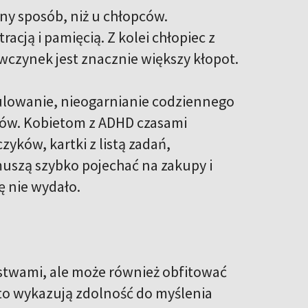
y sposób, niż u chłopców.
acją i pamięcią. Z kolei chłopiec z
ewczynek jest znacznie większy kłopot.
mulowanie, nieogarnianie codziennego
nków. Kobietom z ADHD czasami
zyków, kartki z listą zadań,
uszą szybko pojechać na zakupy i
ę nie wydało.
ństwami, ale może również obfitować
sto wykazują zdolność do myślenia