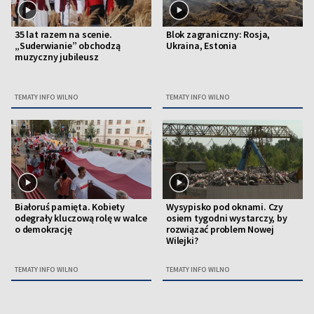
35 lat razem na scenie.
Blok zagraniczny: Rosja,
„Suderwianie” obchodzą
Ukraina, Estonia
muzyczny jubileusz
TEMATY INFO WILNO
TEMATY INFO WILNO
Białoruś pamięta. Kobiety
Wysypisko pod oknami. Czy
odegrały kluczową rolę w walce
osiem tygodni wystarczy, by
o demokrację
rozwiązać problem Nowej
Wilejki?
TEMATY INFO WILNO
TEMATY INFO WILNO