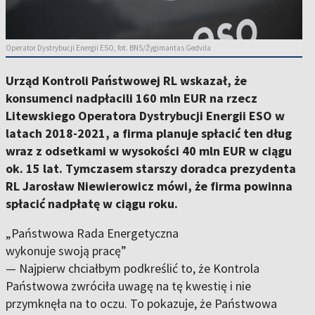
Operator Dystrybucji Energii ESO, fot. BNS/Žygimantas Gedvila
Urząd Kontroli Państwowej RL wskazał, że
konsumenci nadpłacili 160 mln EUR na rzecz
Litewskiego Operatora Dystrybucji Energii ESO w
latach 2018-2021, a firma planuje spłacić ten dług
wraz z odsetkami w wysokości 40 mln EUR w ciągu
ok. 15 lat. Tymczasem starszy doradca prezydenta
RL Jarosław Niewierowicz mówi, że firma powinna
spłacić nadpłatę w ciągu roku.
„Państwowa Rada Energetyczna
wykonuje swoją pracę”
— Najpierw chciałbym podkreślić to, że Kontrola
Państwowa zwróciła uwagę na tę kwestię i nie
przymknęła na to oczu. To pokazuje, że Państwowa