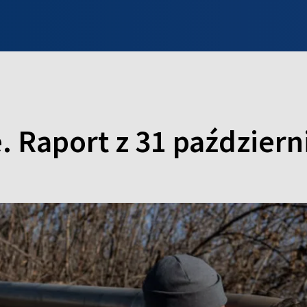
INFO WILNO
WILNO NA DZIEŃ DOBRY
PROGRAMY
ZGŁOŚ
. Raport z 31 październ