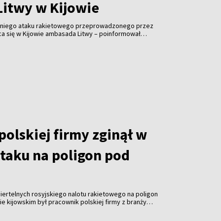
itwy w Kijowie
niego ataku rakietowego przeprowadzonego przez
ąca się w Kijowie ambasada Litwy – poinformował
nych Kęstutis Budrys.
olskiej firmy zginął w
ataku na poligon pod
miertelnych rosyjskiego nalotu rakietowego na poligon
 kijowskim był pracownik polskiej firmy z branży
Defence24. Ofiara nie była obywatelem Polski.