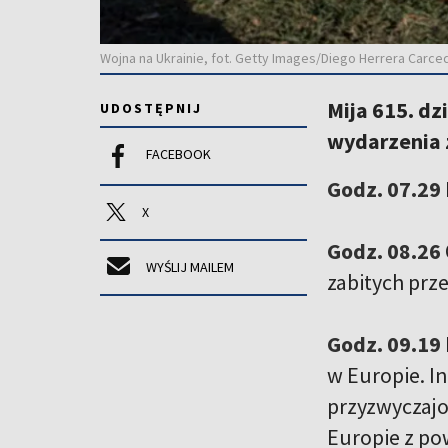
Wojna na Ukrainie, fot. Getty Images/Diego Herrera Carc
Mija 615. dz
UDOSTĘPNIJ
wydarzenia z
FACEBOOK
Godz. 07.29
X
Godz. 08.26
WYŚLIJ MAILEM
zabitych prze
Godz. 09.19
w Europie. In
przyzwyczajo
Europie z po