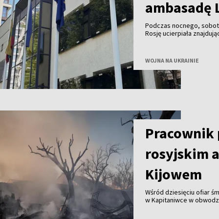
ambasadę L
Podczas nocnego, sobot
Rosję ucierpiała znajduj
minister spraw zagranicz
WOJNA NA UKRAINIE
Pracownik p
rosyjskim 
Kijowem
Wśród dziesięciu ofiar ś
w Kapitaniwce w obwodzie
obronnej – podał portal 