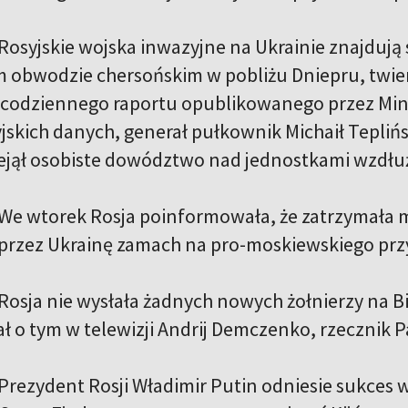
Rosyjskie wojska inwazyjne na Ukrainie znajdują 
obwodzie chersońskim w pobliżu Dniepru, twier
 codziennego raportu opublikowanego przez Min
skich danych, generał pułkownik Michaił Teplińsk
zejął osobiste dowództwo nad jednostkami wzdłu
We wtorek Rosja poinformowała, że zatrzymała
przez Ukrainę zamach na pro-moskiewskiego pr
Rosja nie wysłała żadnych nowych żołnierzy na Bi
 o tym w telewizji Andrij Demczenko, rzecznik P
Prezydent Rosji Władimir Putin odniesie sukces 