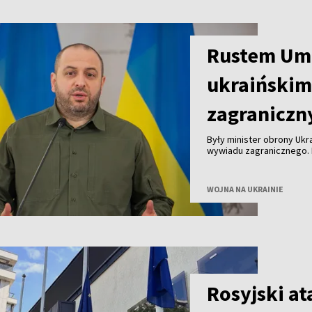
Rustem Um
ukraiński
zagranicz
Były minister obrony Uk
wywiadu zagranicznego. 
Zełenski podczas wystąp
WOJNA NA UKRAINIE
Rosyjski at