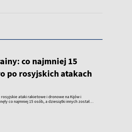
ainy: co najmniej 15
o po rosyjskich atakach
rosyjskie ataki rakietowe i dronowe na Kijów i
ęły co najmniej 15 osób, a dziesiątki innych zostały
e wtorek władze.