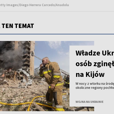
Getty Images/Diego Herrera Carcedo/Anadolu
 TEN TEMAT
Władze Ukr
osób zginęł
na Kijów
W nocy z wtorku na środę 
okoliczne regiony pochłon
ranne – poinformowały w
WOJNA NA UKRAINIE