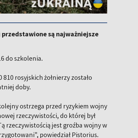
ej przedstawione są najważniejsze
6 do szkolenia.
0 810 rosyjskich żołnierzy zostało
atniej doby.
 kolejny ostrzega przed ryzykiem wojny
nowej rzeczywistości, do której był
Tą rzeczywistością jest groźba wojny w
rzygotowani", powiedział Pistorius.