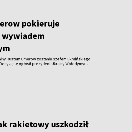
erow pokieruje
m wywiadem
nym
rainy Rustem Umerow zostanie szefem ukraińskiego
Decyzję tę ogłosił prezydent Ukrainy Wołodymyr
ienia telewizyjnego.
ak rakietowy uszkodził