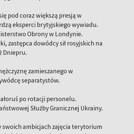
się pod coraz większą presją w
dzą eksperci brytyjskiego wywiadu.
isterstwo Obrony w Londynie.
i, zastępca dowódcy sił rosyjskich na
ż Dniepru.
 mężczyznę zamieszanego w
zywódcę separatystów.
ałoruś po rotacji personelu.
aństwowej Służby Granicznej Ukrainy.
w swoich ambicjach zajęcia terytorium