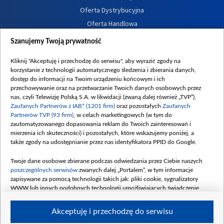
Oferta Dystrybucyjna
Oferta Handlowa
Dostępność
Szanujemy Twoją prywatność
Moje zgody
Kliknij "Akceptuję i przechodzę do serwisu", aby wyrazić zgody na
Procedura zgłoszeń wewnętrznych
korzystanie z technologii automatycznego śledzenia i zbierania danych,
dostęp do informacji na Twoim urządzeniu końcowym i ich
przechowywanie oraz na przetwarzanie Twoich danych osobowych przez
nas, czyli Telewizję Polską S.A. w likwidacji (zwaną dalej również „TVP”),
Zaufanych Partnerów z IAB* (1201 firm)
oraz pozostałych
Zaufanych
Partnerów TVP (93 firm)
, w celach marketingowych (w tym do
zautomatyzowanego dopasowania reklam do Twoich zainteresowań i
mierzenia ich skuteczności) i pozostałych, które wskazujemy poniżej, a
także zgody na udostępnianie przez nas identyfikatora PPID do Google.
Twoje dane osobowe zbierane podczas odwiedzania przez Ciebie naszych
poszczególnych serwisów
zwanych dalej „Portalem”, w tym informacje
zapisywane za pomocą technologii takich jak: pliki cookie, sygnalizatory
WWW lub innych podobnych technologii umożliwiających świadczenie
dopasowanych i bezpiecznych usług, personalizację treści oraz reklam,
udostępnianie funkcji mediów społecznościowych oraz analizowanie ruchu
Akceptuję i przechodzę do serwisu
w Internecie.