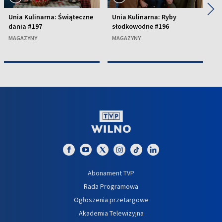
◀
▶
Unia Kulinarna: Świąteczne
Unia Kulinarna: Ryby
U
dania #197
słodkowodne #196
k
MAGAZYNY
MAGAZYNY
M
Abonament TVP
Rada Programowa
Ogłoszenia przetargowe
Akademia Telewizyjna