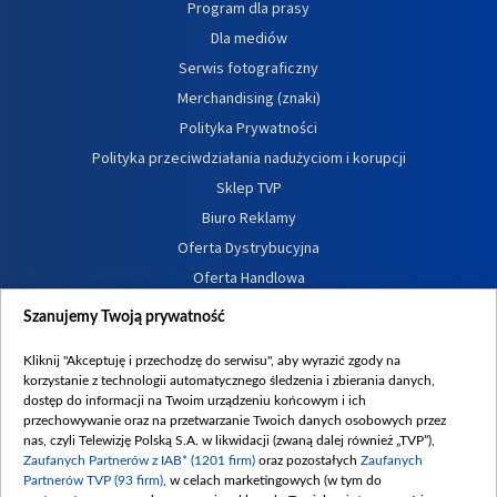
Program dla prasy
Dla mediów
Serwis fotograficzny
Merchandising (znaki)
Polityka Prywatności
Polityka przeciwdziałania nadużyciom i korupcji
Sklep TVP
Biuro Reklamy
Oferta Dystrybucyjna
Oferta Handlowa
Dostępność
Szanujemy Twoją prywatność
Moje zgody
Kliknij "Akceptuję i przechodzę do serwisu", aby wyrazić zgody na
Procedura zgłoszeń wewnętrznych
korzystanie z technologii automatycznego śledzenia i zbierania danych,
dostęp do informacji na Twoim urządzeniu końcowym i ich
przechowywanie oraz na przetwarzanie Twoich danych osobowych przez
nas, czyli Telewizję Polską S.A. w likwidacji (zwaną dalej również „TVP”),
Zaufanych Partnerów z IAB* (1201 firm)
oraz pozostałych
Zaufanych
Partnerów TVP (93 firm)
, w celach marketingowych (w tym do