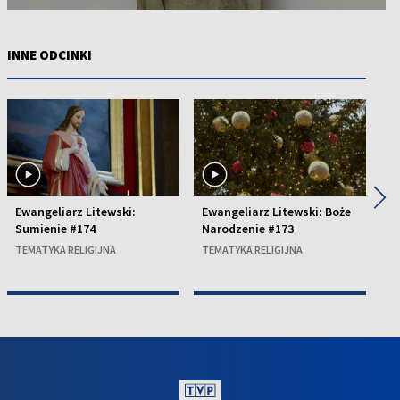
INNE ODCINKI
◀
▶
Ewangeliarz Litewski:
Ewangeliarz Litewski: Boże
Ew
Sumienie #174
Narodzenie #173
A
TEMATYKA RELIGIJNA
TEMATYKA RELIGIJNA
TE