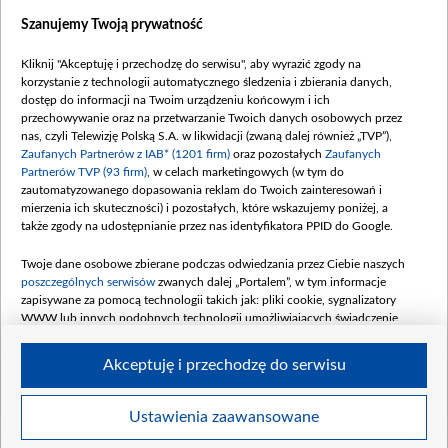
Dostępność
Szanujemy Twoją prywatność
Moje zgody
Kliknij "Akceptuję i przechodzę do serwisu", aby wyrazić zgody na
Procedura zgłoszeń wewnętrznych
korzystanie z technologii automatycznego śledzenia i zbierania danych,
dostęp do informacji na Twoim urządzeniu końcowym i ich
przechowywanie oraz na przetwarzanie Twoich danych osobowych przez
nas, czyli Telewizję Polską S.A. w likwidacji (zwaną dalej również „TVP”),
Zaufanych Partnerów z IAB* (1201 firm)
oraz pozostałych
Zaufanych
Partnerów TVP (93 firm)
, w celach marketingowych (w tym do
zautomatyzowanego dopasowania reklam do Twoich zainteresowań i
mierzenia ich skuteczności) i pozostałych, które wskazujemy poniżej, a
także zgody na udostępnianie przez nas identyfikatora PPID do Google.
Twoje dane osobowe zbierane podczas odwiedzania przez Ciebie naszych
poszczególnych serwisów
zwanych dalej „Portalem”, w tym informacje
zapisywane za pomocą technologii takich jak: pliki cookie, sygnalizatory
WWW lub innych podobnych technologii umożliwiających świadczenie
dopasowanych i bezpiecznych usług, personalizację treści oraz reklam,
udostępnianie funkcji mediów społecznościowych oraz analizowanie ruchu
Akceptuję i przechodzę do serwisu
w Internecie.
Twoje dane osobowe zbierane podczas odwiedzania przez Ciebie
Ustawienia zaawansowane
poszczególnych serwisów
na Portalu, takie jak adresy IP, identyfikatory
©2026 Telewizja Polska S. A. w likwidacji
Twoich urządzeń końcowych i identyfikatory plików cookie, informacje o