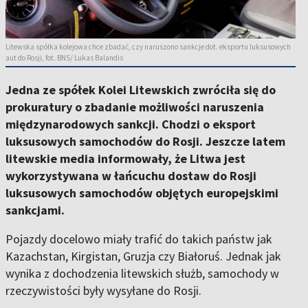
Litewska spółka kolejowa chce zbadać, czy naruszono sankcje dot. eksportu luksusowych
aut do Rosji, fot. BNS/ Lukas Balandis
Jedna ze spółek Kolei Litewskich zwróciła się do
prokuratury o zbadanie możliwości naruszenia
międzynarodowych sankcji. Chodzi o eksport
luksusowych samochodów do Rosji. Jeszcze latem
litewskie media informowały, że Litwa jest
wykorzystywana w łańcuchu dostaw do Rosji
luksusowych samochodów objętych europejskimi
sankcjami.
Pojazdy docelowo miały trafić do takich państw jak
Kazachstan, Kirgistan, Gruzja czy Białoruś. Jednak jak
wynika z dochodzenia litewskich służb, samochody w
rzeczywistości były wysyłane do Rosji.