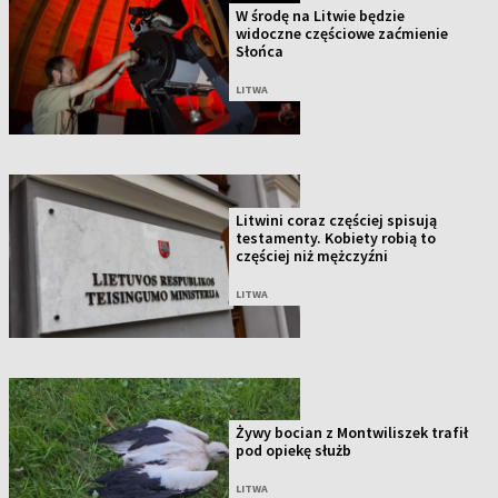
W środę na Litwie będzie
widoczne częściowe zaćmienie
Słońca
LITWA
Litwini coraz częściej spisują
testamenty. Kobiety robią to
częściej niż mężczyźni
LITWA
Żywy bocian z Montwiliszek trafił
pod opiekę służb
LITWA