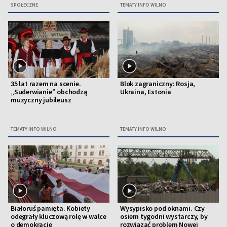
SPOŁECZNE
TEMATY INFO WILNO
35 lat razem na scenie.
Blok zagraniczny: Rosja,
„Suderwianie” obchodzą
Ukraina, Estonia
muzyczny jubileusz
TEMATY INFO WILNO
TEMATY INFO WILNO
Białoruś pamięta. Kobiety
Wysypisko pod oknami. Czy
odegrały kluczową rolę w walce
osiem tygodni wystarczy, by
o demokrację
rozwiązać problem Nowej