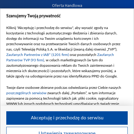
Oferta Handlowa
Dostępność
Szanujemy Twoją prywatność
Moje zgody
Kliknij "Akceptuję i przechodzę do serwisu", aby wyrazić zgody na
Procedura zgłoszeń wewnętrznych
korzystanie z technologii automatycznego śledzenia i zbierania danych,
dostęp do informacji na Twoim urządzeniu końcowym i ich
przechowywanie oraz na przetwarzanie Twoich danych osobowych przez
nas, czyli Telewizję Polską S.A. w likwidacji (zwaną dalej również „TVP”),
Zaufanych Partnerów z IAB* (1201 firm)
oraz pozostałych
Zaufanych
Partnerów TVP (93 firm)
, w celach marketingowych (w tym do
zautomatyzowanego dopasowania reklam do Twoich zainteresowań i
mierzenia ich skuteczności) i pozostałych, które wskazujemy poniżej, a
także zgody na udostępnianie przez nas identyfikatora PPID do Google.
Twoje dane osobowe zbierane podczas odwiedzania przez Ciebie naszych
poszczególnych serwisów
zwanych dalej „Portalem”, w tym informacje
zapisywane za pomocą technologii takich jak: pliki cookie, sygnalizatory
WWW lub innych podobnych technologii umożliwiających świadczenie
dopasowanych i bezpiecznych usług, personalizację treści oraz reklam,
udostępnianie funkcji mediów społecznościowych oraz analizowanie ruchu
Akceptuję i przechodzę do serwisu
w Internecie.
Twoje dane osobowe zbierane podczas odwiedzania przez Ciebie
Ustawienia zaawansowane