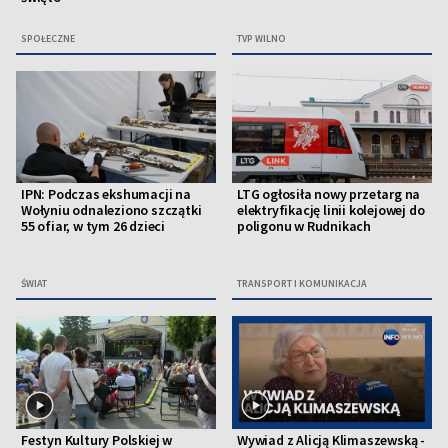
SPOŁECZNE
TVP WILNO
IPN: Podczas ekshumacji na
LTG ogłosiła nowy przetarg na
Wołyniu odnaleziono szczątki
elektryfikację linii kolejowej do
55 ofiar, w tym 26 dzieci
poligonu w Rudnikach
ŚWIAT
TRANSPORT I KOMUNIKACJA
Festyn Kultury Polskiej w
Wywiad z Alicją Klimaszewską -