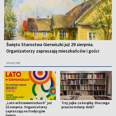
Święto Starostwa Gierwiszki już 29 sierpnia.
Organizatorzy zapraszają mieszkańców i gości
SPOŁECZNE
„Lato w Dziewieniszkach” już
Trzy jajka za książkę. Dlaczego
22 sierpnia. Organizatorzy
pisarze mówią: dość?
zapraszają na tradycyjne
święto