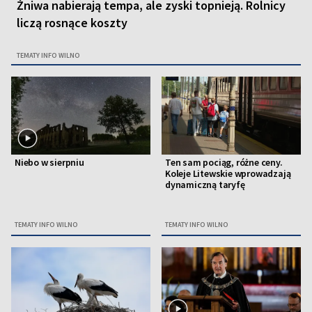
Żniwa nabierają tempa, ale zyski topnieją. Rolnicy
liczą rosnące koszty
TEMATY INFO WILNO
Niebo w sierpniu
Ten sam pociąg, różne ceny.
Koleje Litewskie wprowadzają
dynamiczną taryfę
TEMATY INFO WILNO
TEMATY INFO WILNO