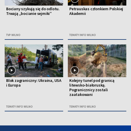
Bociany szykują się do odlotu.
Petrauskas członkiem Polskiej
Trwają „bocianie sejmiki”
Akademii
TVP WILNO
TEMATY INFO WILNO
Blok zagraniczny: Ukraina, USA
Kolejny tunel pod granicą
i Europa
litewsko-białoruską.
Pogranicznicy zostali
zaatakowani
TEMATY INFO WILNO
TEMATY INFO WILNO