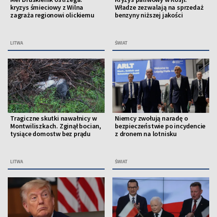
kryzys śmieciowy z Wilna
Władze zezwalają na sprzedaż
zagraża regionowi olickiemu
benzyny niższej jakości
LITWA
ŚWIAT
Tragiczne skutki nawałnicy w
Niemcy zwołują naradę o
Montwiliszkach. Zginął bocian,
bezpieczeństwie po incydencie
tysiące domostw bez prądu
z dronem na lotnisku
LITWA
ŚWIAT