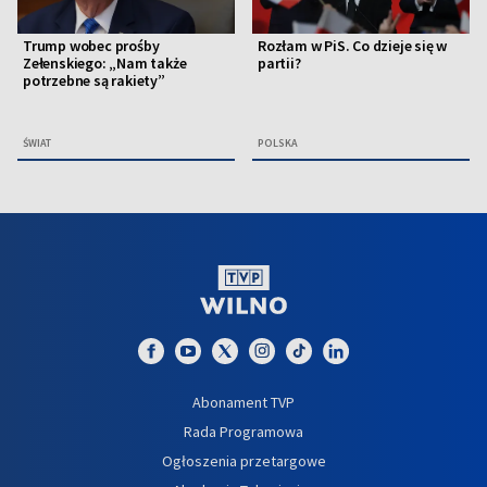
Trump wobec prośby
Rozłam w PiS. Co dzieje się w
Zełenskiego: „Nam także
partii?
potrzebne są rakiety”
ŚWIAT
POLSKA
Abonament TVP
Rada Programowa
Ogłoszenia przetargowe