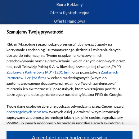
Biuro Reklamy
Oferta Dystrybucyjna
Oferta Handlowa
Dostępność
Szanujemy Twoją prywatność
Moje zgody
Kliknij "Akceptuję i przechodzę do serwisu", aby wyrazić zgody na
Procedura zgłoszeń wewnętrznych
korzystanie z technologii automatycznego śledzenia i zbierania danych,
dostęp do informacji na Twoim urządzeniu końcowym i ich
przechowywanie oraz na przetwarzanie Twoich danych osobowych przez
nas, czyli Telewizję Polską S.A. w likwidacji (zwaną dalej również „TVP”),
Zaufanych Partnerów z IAB* (1201 firm)
oraz pozostałych
Zaufanych
Partnerów TVP (93 firm)
, w celach marketingowych (w tym do
zautomatyzowanego dopasowania reklam do Twoich zainteresowań i
mierzenia ich skuteczności) i pozostałych, które wskazujemy poniżej, a
także zgody na udostępnianie przez nas identyfikatora PPID do Google.
Twoje dane osobowe zbierane podczas odwiedzania przez Ciebie naszych
poszczególnych serwisów
zwanych dalej „Portalem”, w tym informacje
zapisywane za pomocą technologii takich jak: pliki cookie, sygnalizatory
WWW lub innych podobnych technologii umożliwiających świadczenie
dopasowanych i bezpiecznych usług, personalizację treści oraz reklam,
udostępnianie funkcji mediów społecznościowych oraz analizowanie ruchu
Akceptuję i przechodzę do serwisu