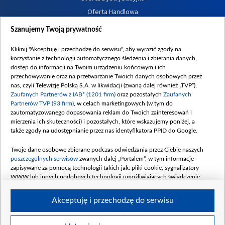
Oferta Handlowa
Dostępność
Szanujemy Twoją prywatność
Moje zgody
Kliknij "Akceptuję i przechodzę do serwisu", aby wyrazić zgody na
Procedura zgłoszeń wewnętrznych
korzystanie z technologii automatycznego śledzenia i zbierania danych,
dostęp do informacji na Twoim urządzeniu końcowym i ich
przechowywanie oraz na przetwarzanie Twoich danych osobowych przez
nas, czyli Telewizję Polską S.A. w likwidacji (zwaną dalej również „TVP”),
Zaufanych Partnerów z IAB* (1201 firm)
oraz pozostałych
Zaufanych
Partnerów TVP (93 firm)
, w celach marketingowych (w tym do
zautomatyzowanego dopasowania reklam do Twoich zainteresowań i
mierzenia ich skuteczności) i pozostałych, które wskazujemy poniżej, a
także zgody na udostępnianie przez nas identyfikatora PPID do Google.
Twoje dane osobowe zbierane podczas odwiedzania przez Ciebie naszych
poszczególnych serwisów
zwanych dalej „Portalem”, w tym informacje
zapisywane za pomocą technologii takich jak: pliki cookie, sygnalizatory
WWW lub innych podobnych technologii umożliwiających świadczenie
dopasowanych i bezpiecznych usług, personalizację treści oraz reklam,
udostępnianie funkcji mediów społecznościowych oraz analizowanie ruchu
Akceptuję i przechodzę do serwisu
w Internecie.
Twoje dane osobowe zbierane podczas odwiedzania przez Ciebie