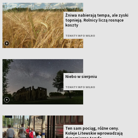
Żniwa nabierają tempa, ale zyski
topnieją. Rolnicy liczą rosnące
koszty
TEMATY INFO WILNO
Niebo w sierpniu
TEMATY INFO WILNO
Ten sam pociąg, różne ceny.
Koleje Litewskie wprowadzają
dynamiczną taryfę