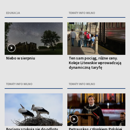
EDUKACJA
TEMATY INFO WILNO
Niebo w sierpniu
Ten sam pociąg, różne ceny.
Koleje Litewskie wprowadzają
dynamiczną taryfę
TEMATY INFO WILNO
TEMATY INFO WILNO
Bociany szykują się do odlotu.
Petrauskas członkiem Polskiej