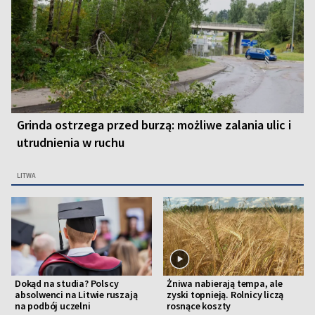
Grinda ostrzega przed burzą: możliwe zalania ulic i
utrudnienia w ruchu
LITWA
Dokąd na studia? Polscy
Żniwa nabierają tempa, ale
absolwenci na Litwie ruszają
zyski topnieją. Rolnicy liczą
na podbój uczelni
rosnące koszty