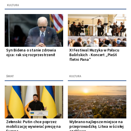
KULTURA
Syn Bidena o stanie zdrowia
XI Festiwal Muzyka w Pałacu
ojca: rak się rozprzestrzenił
Balińskich - Koncert „Pieśń
fletni Pana”
ŚWIAT
KULTURA
Zełenski: Putin chce poprzez
Wybrano najlepsze miejsce na
mobilizację wywierać presję na
przeprowadzkę. Litwa w ścisłej