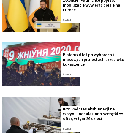
Zełenski: Putin chce poprzez
mobilizację wywierać presję na
Europę
ŚWIAT
Białoruś 6 lat po wyborach i
masowych protestach przeciwko
Łukaszence
ŚWIAT
IPN: Podczas ekshumacji na
Wołyniu odnaleziono szczątki 55
ofiar, w tym 26 dzieci
ŚWIAT