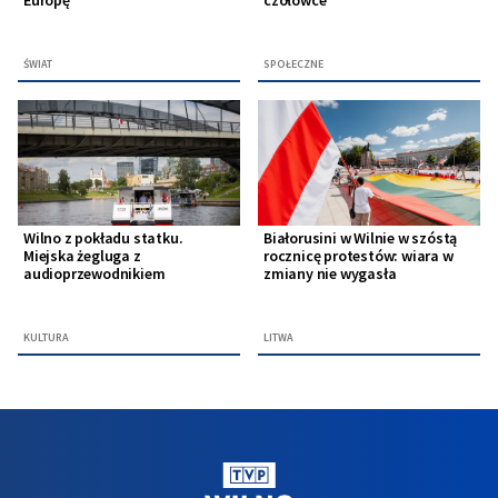
Europę
czołówce
ŚWIAT
SPOŁECZNE
Wilno z pokładu statku.
Białorusini w Wilnie w szóstą
Miejska żegluga z
rocznicę protestów: wiara w
audioprzewodnikiem
zmiany nie wygasła
KULTURA
LITWA