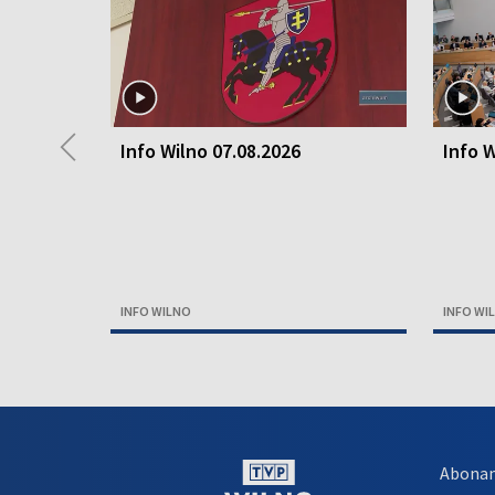
◀
Info Wilno 07.08.2026
Info W
INFO WILNO
INFO WI
Abona