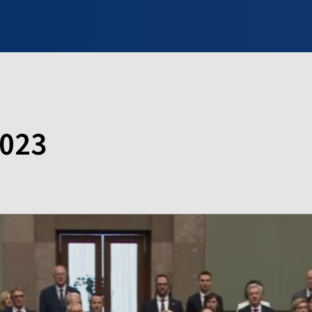
INFO WILNO
WILNO NA DZIEŃ DOBRY
PROGRAMY
ZGŁOŚ
2023