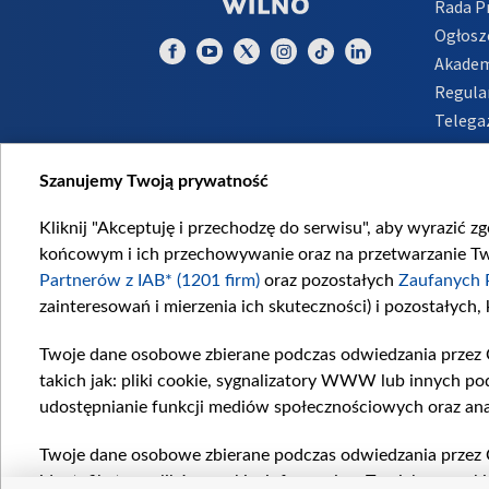
Rada 
Ogłosz
Akadem
Regula
Telega
Inform
Szanujemy Twoją prywatność
Kliknij "Akceptuję i przechodzę do serwisu", aby wyrazić z
końcowym i ich przechowywanie oraz na przetwarzanie Twoi
Partnerów z IAB* (1201 firm)
oraz pozostałych
Zaufanych 
zainteresowań i mierzenia ich skuteczności) i pozostałych,
Twoje dane osobowe zbierane podczas odwiedzania przez 
takich jak: pliki cookie, sygnalizatory WWW lub innych po
udostępnianie funkcji mediów społecznościowych oraz ana
Twoje dane osobowe zbierane podczas odwiedzania przez 
identyfikatory plików cookie, informacje o Twoich wyszuk