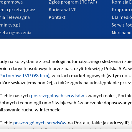
Programowa
Zgłoś program (ROPAT)
Komisja E
enia przetargowe
Kariera w TVP
Program d
ia Telewizyjna
Kontakt
Dla medi
min tvp.pl
Serwis fo
zeta ogłoszenia
Merchandi
acje o nadawcy
Polityka 
Polityka 
nadużycio
gody na korzystanie z technologii automatycznego śledzenia i zb
ch danych osobowych przez nas, czyli Telewizję Polską S.A. w 
Partnerów TVP (93 firm)
, w celach marketingowych (w tym do 
 które wskazujemy poniżej, a także zgody na udostępnianie przez
Ciebie naszych
poszczególnych serwisów
zwanych dalej „Portal
dobnych technologii umożliwiających świadczenie dopasowanych i
lizowanie ruchu w Internecie.
Ciebie
poszczególnych serwisów
na Portalu, takie jak adresy IP
iwaniach w serwisach Portalu czy historia odwiedzin będą prze