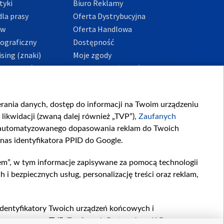
tyki
Biuro Reklamy
la prasy
Oferta Dystrybucyjna
ów
Oferta Handlowa
tograficzny
Dostępność
sing (znaki)
Moje zgody
Prywatności
Procedura zgłoszeń
wewnętrznych
przeciwdziałania
m i korupcji
ierania danych, dostęp do informacji na Twoim urządzeniu
likwidacji (zwaną dalej również „TVP”),
Zaufanych
zautomatyzowanego dopasowania reklam do Twoich
 nas identyfikatora PPID do Google.
em”, w tym informacje zapisywane za pomocą technologii
 bezpiecznych usług, personalizację treści oraz reklam,
, identyfikatory Twoich urządzeń końcowych i
twarzane przez TVP,
Zaufanych Partnerów z IAB
oraz