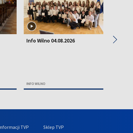
▶
Info Wilno 04.08.2026
Info Wil
INFO WILNO
INFO WILNO
nformacji TVP
Sklep TVP