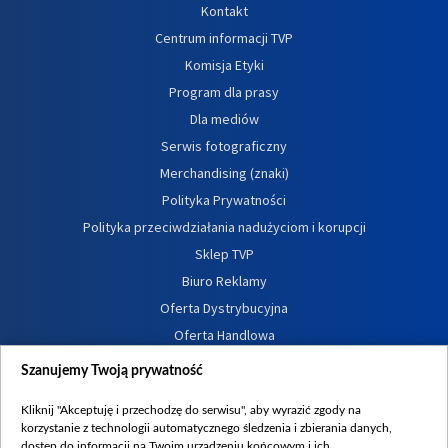
Kontakt
Centrum informacji TVP
Komisja Etyki
Program dla prasy
Dla mediów
Serwis fotograficzny
Merchandising (znaki)
Polityka Prywatności
Polityka przeciwdziałania nadużyciom i korupcji
Sklep TVP
Biuro Reklamy
Oferta Dystrybucyjna
Oferta Handlowa
Dostępność
Szanujemy Twoją prywatność
Moje zgody
Kliknij "Akceptuję i przechodzę do serwisu", aby wyrazić zgody na
Procedura zgłoszeń wewnętrznych
korzystanie z technologii automatycznego śledzenia i zbierania danych,
dostęp do informacji na Twoim urządzeniu końcowym i ich