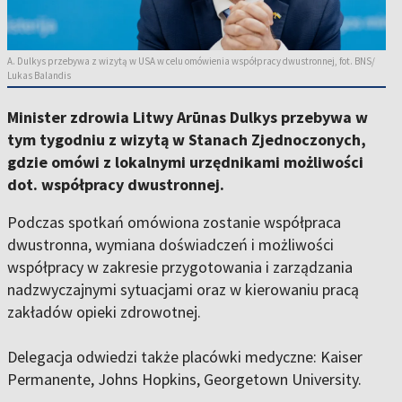
A. Dulkys przebywa z wizytą w USA w celu omówienia współpracy dwustronnej, fot. BNS/
Lukas Balandis
Minister zdrowia Litwy Arūnas Dulkys przebywa w
tym tygodniu z wizytą w Stanach Zjednoczonych,
gdzie omówi z lokalnymi urzędnikami możliwości
dot. współpracy dwustronnej.
Podczas spotkań omówiona zostanie współpraca
dwustronna, wymiana doświadczeń i możliwości
współpracy w zakresie przygotowania i zarządzania
nadzwyczajnymi sytuacjami oraz w kierowaniu pracą
zakładów opieki zdrowotnej.
Delegacja odwiedzi także placówki medyczne: Kaiser
Permanente, Johns Hopkins, Georgetown University.