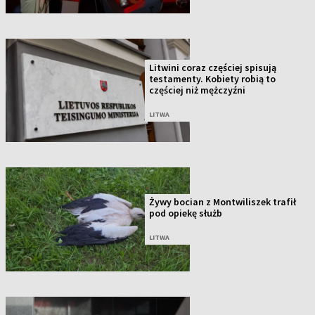
Litwini coraz częściej spisują
testamenty. Kobiety robią to
częściej niż mężczyźni
LITWA
Żywy bocian z Montwiliszek trafił
pod opiekę służb
LITWA