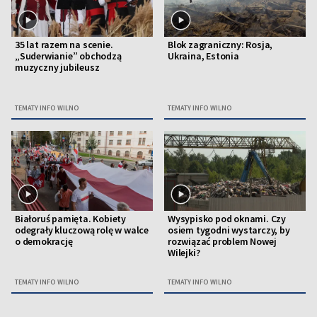
35 lat razem na scenie.
Blok zagraniczny: Rosja,
„Suderwianie” obchodzą
Ukraina, Estonia
muzyczny jubileusz
TEMATY INFO WILNO
TEMATY INFO WILNO
Białoruś pamięta. Kobiety
Wysypisko pod oknami. Czy
odegrały kluczową rolę w walce
osiem tygodni wystarczy, by
o demokrację
rozwiązać problem Nowej
Wilejki?
TEMATY INFO WILNO
TEMATY INFO WILNO