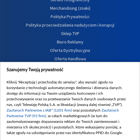
Merchandising (znaki)
Polityka Prywatności
Polityka przeciwdziałania nadużyciom i korupcji
Sklep TVP
Biuro Reklamy
Oferta Dystrybucyjna
Oferta Handlowa
Dostępność
Szanujemy Twoją prywatność
Moje zgody
Kliknij "Akceptuję i przechodzę do serwisu", aby wyrazić zgody na
Procedura zgłoszeń wewnętrznych
korzystanie z technologii automatycznego śledzenia i zbierania danych,
dostęp do informacji na Twoim urządzeniu końcowym i ich
przechowywanie oraz na przetwarzanie Twoich danych osobowych przez
nas, czyli Telewizję Polską S.A. w likwidacji (zwaną dalej również „TVP”),
Zaufanych Partnerów z IAB* (1201 firm)
oraz pozostałych
Zaufanych
Partnerów TVP (93 firm)
, w celach marketingowych (w tym do
zautomatyzowanego dopasowania reklam do Twoich zainteresowań i
mierzenia ich skuteczności) i pozostałych, które wskazujemy poniżej, a
także zgody na udostępnianie przez nas identyfikatora PPID do Google.