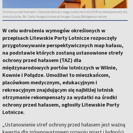
Ochrona przed hałasem: Litewskie lotniska mogą wydać do 5 mln EUR na rekompensaty dla
mieszkańców, fot. Getty Images/Universal Images Group/Bildagentur-online
W celu wdrożenia wymogów określonych w
przepisach Litewskie Porty Lotnicze rozpoczęły
przygotowywanie perspektywicznych map hałasu,
na podstawie których zostaną ustanowione strefy
ochrony przed hałasem (TAZ) dla
międzynarodowych portów lotniczych w Wilnie,
Kownie i Połądze. Umożliwi to mieszkańcom,
placówkom medycznym, edukacyjnym i
rekreacyjnym znajdującym się najbliżej lotnisk
otrzymanie rekompensaty za wydatki na środki
ochrony przed hałasem, ogłosiły Litewskie Porty
Lotnicze.
„Ustanowienie stref ochrony przed hałasem jest ważną
kwestią dla zrównoważonego rozwoju miast i ludności,