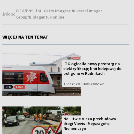
ELTA/BNS, fot. Getty Images/Universal Images
źródło:
Group/Bildagentur-online
WIĘCEJ NA TEN TEMAT
LTG ogłosiła nowy przetarg na
elektryfikację linii kolejowej do
poligonu w Rudnikach
TRANSPORT I KOMUNIKACJA
Na Litwie rusza przebudowa
drogi Vievis–Mejszagoła–
Niemenczyn