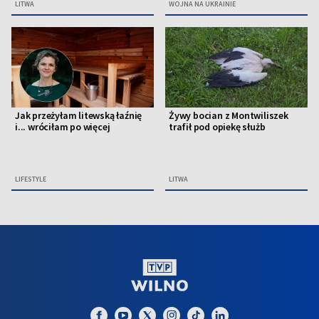
LITWA
WOJNA NA UKRAINIE
Jak przeżyłam litewską łaźnię
Żywy bocian z Montwiliszek
i... wróciłam po więcej
trafił pod opiekę służb
LIFESTYLE
LITWA