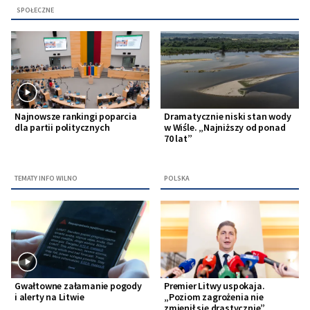
SPOŁECZNE
Najnowsze rankingi poparcia
Dramatycznie niski stan wody
dla partii politycznych
w Wiśle. „Najniższy od ponad
70 lat”
TEMATY INFO WILNO
POLSKA
Gwałtowne załamanie pogody
Premier Litwy uspokaja.
i alerty na Litwie
„Poziom zagrożenia nie
zmienił się drastycznie”