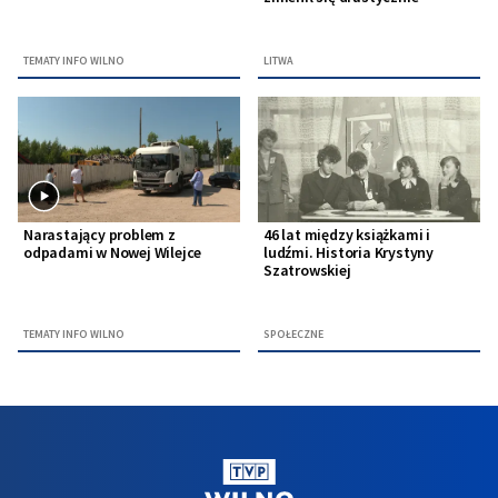
TEMATY INFO WILNO
LITWA
Narastający problem z
46 lat między książkami i
odpadami w Nowej Wilejce
ludźmi. Historia Krystyny
Szatrowskiej
TEMATY INFO WILNO
SPOŁECZNE