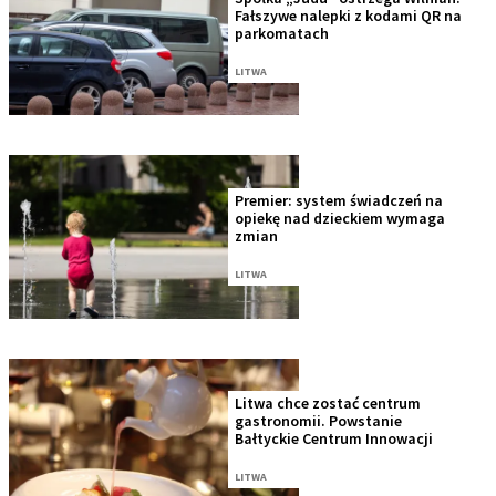
Fałszywe nalepki z kodami QR na
parkomatach
LITWA
Premier: system świadczeń na
opiekę nad dzieckiem wymaga
zmian
LITWA
Litwa chce zostać centrum
gastronomii. Powstanie
Bałtyckie Centrum Innowacji
LITWA