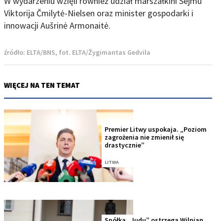
W wydarzeniu wzięli również udział marszałkini Sejmu
Viktorija Čmilytė-Nielsen oraz minister gospodarki i
innowacji Aušrinė Armonaitė.
źródło:
ELTA/BNS, fot. ELTA/Žygimantas Gedvila
WIĘCEJ NA TEN TEMAT
Premier Litwy uspokaja. „Poziom
zagrożenia nie zmienił się
drastycznie”
LITWA
Spółka „Judu” ostrzega Wilnian.