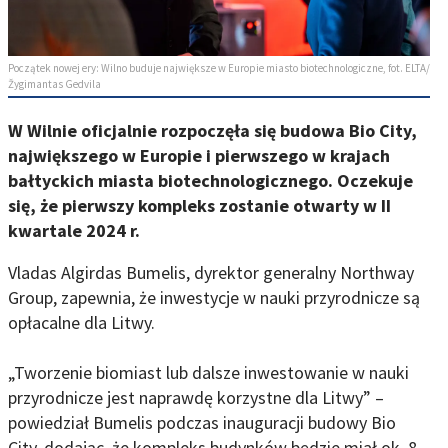
Początek nowej ery: Wilno buduje największe w Europie miasto biotechnologiczne, fot. ELTA/
Žygimantas Gedvila
W Wilnie oficjalnie rozpoczęła się budowa Bio City,
największego w Europie i pierwszego w krajach
bałtyckich miasta biotechnologicznego. Oczekuje
się, że pierwszy kompleks zostanie otwarty w II
kwartale 2024 r.
Vladas Algirdas Bumelis, dyrektor generalny Northway
Group, zapewnia, że inwestycje w nauki przyrodnicze są
opłacalne dla Litwy.
„Tworzenie biomiast lub dalsze inwestowanie w nauki
przyrodnicze jest naprawdę korzystne dla Litwy” –
powiedział Bumelis podczas inauguracji budowy Bio
City, dodając, że kompleks budynków będzie miał ok. 8