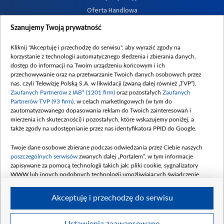
Oferta Handlowa
Dostępność
Szanujemy Twoją prywatność
Moje zgody
Kliknij "Akceptuję i przechodzę do serwisu", aby wyrazić zgody na
Procedura zgłoszeń wewnętrznych
korzystanie z technologii automatycznego śledzenia i zbierania danych,
dostęp do informacji na Twoim urządzeniu końcowym i ich
przechowywanie oraz na przetwarzanie Twoich danych osobowych przez
nas, czyli Telewizję Polską S.A. w likwidacji (zwaną dalej również „TVP”),
Zaufanych Partnerów z IAB* (1201 firm)
oraz pozostałych
Zaufanych
Partnerów TVP (93 firm)
, w celach marketingowych (w tym do
zautomatyzowanego dopasowania reklam do Twoich zainteresowań i
mierzenia ich skuteczności) i pozostałych, które wskazujemy poniżej, a
także zgody na udostępnianie przez nas identyfikatora PPID do Google.
Twoje dane osobowe zbierane podczas odwiedzania przez Ciebie naszych
poszczególnych serwisów
zwanych dalej „Portalem”, w tym informacje
zapisywane za pomocą technologii takich jak: pliki cookie, sygnalizatory
WWW lub innych podobnych technologii umożliwiających świadczenie
dopasowanych i bezpiecznych usług, personalizację treści oraz reklam,
udostępnianie funkcji mediów społecznościowych oraz analizowanie ruchu
Akceptuję i przechodzę do serwisu
w Internecie.
Twoje dane osobowe zbierane podczas odwiedzania przez Ciebie