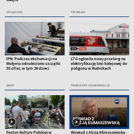
SPOŁECZNE
TVP WILNO
IPN: Podczas ekshumacji na
LTG ogłosiła nowy przetarg na
Wołyniu odnaleziono szczątki
elektryfikację linii kolejowej do
55 ofiar, w tym 26 dzieci
poligonu w Rudnikach
ŚWIAT
TRANSPORT I KOMUNIKACJA
Festyn Kultury Polskiej w
Wywiad z Alicją Klimaszewską -