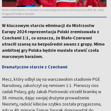
Polska zremisowała z Czechami 1:1 w decydującym meczu eliminacji Euro 2024, fot. Getty
Images/UEFA/Boris Streubel
W kluczowym starciu eliminacji do Mistrzostw
Europy 2024 reprezentacja Polski zremisowała z
Czechami 1:1, co oznacza, że Biało-Czerwoni
utracili szansę na bezpośredni awans z grupy. Mimo
ambitnej gry Polska będzie musiała stawić czoła
marcowym barażom.
Dramatyczne starcie z Czechami
Mecz, który odbył się na warszawskim stadionie PGE
Narodowy, zakończył się remisem 1:1. Pierwszy cios
zadali Polacy, gdy Jakub Piotrowski strzelił bramkę w
38. minucie, dając swojej drużynie prowadzenie.
Niestety, radość kibiców szybko została przygaszona,
gdy w 49. minucie Tomas Soucek doprowadził do