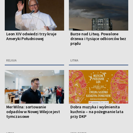
Leon XIV odwiedzi trzy kraje
Burze nad Litwą. Powalone
Ameryki Południowej
drzewa i tysiące odbiorców bez
prądu
RELIGIA
LITWA
Mer Wilna: sortowanie
Dobra muzyka i wyśmienita
odpadów w Nowej Wilejce jest
kuchnia – na pożegnanie lata
tymczasowe
przy DKP