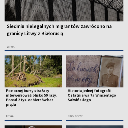
Siedmiu nielegalnych migrantów zawrócono na
granicy Litwy z Białorusią
LITWA
Po nocnej burzy strażacy
Historia jednej fotografii.
interweniowali blisko 50 razy.
Ostatnia warta Wincentego
Ponad 2 tys. odbiorców bez
Salwińskiego
prądu
LITWA
SPOŁECZNE