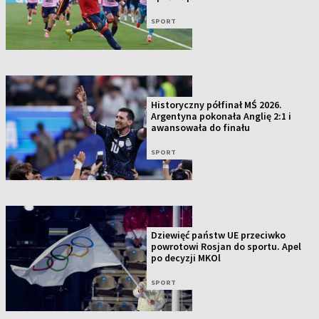
SPORT
Historyczny półfinał MŚ 2026.
Argentyna pokonała Anglię 2:1 i
awansowała do finału
SPORT
Dziewięć państw UE przeciwko
powrotowi Rosjan do sportu. Apel
po decyzji MKOl
SPORT