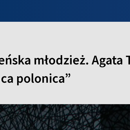
INFO WILNO
WILNO NA DZIEŃ DOBRY
PROGRAMY
ZGŁOŚ
ńska młodzież. Agata Tr
ica polonica”