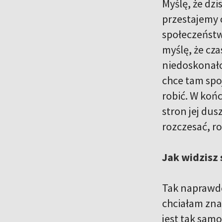
Myślę, że dzi
przestajemy 
społeczeństw
myślę, że cz
niedoskonało
chce tam spoj
robić. W koń
stron jej du
rozczesać, r
Jak widzisz 
Tak naprawdę 
chciałam znal
jest tak sam