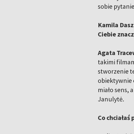
sobie pytanie
Kamila Daszk
Ciebie znac
Agata Trace
takimi filmam
stworzenie t
obiektywnie 
miało sens, 
Janulytė.
Co chciałaś