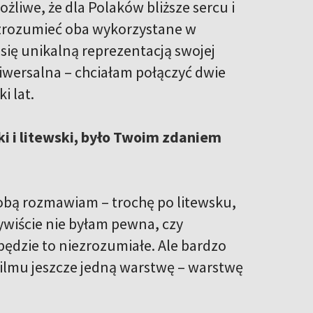
ożliwe, że dla Polaków bliższe sercu i
 zrozumieć oba wykorzystane w
ą się unikalną reprezentacją swojej
niwersalna – chciałam połączyć dwie
i lat.
ki i litewski, było Twoim zdaniem
 sobą rozmawiam – trochę po litewsku,
zywiście nie byłam pewna, czy
będzie to niezrozumiałe. Ale bardzo
 filmu jeszcze jedną warstwę – warstwę