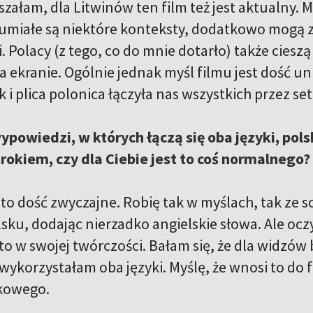
yszałam, dla Litwinów ten film też jest aktualny. M
zumiałe są niektóre konteksty, dodatkowo mogą
i. Polacy (z tego, co do mnie dotarło) także ciesz
a ekranie. Ogólnie jednak myśl filmu jest dość u
k i plica polonica łączyła nas wszystkich przez setk
powiedzi, w których łączą się oba języki, pols
okiem, czy dla Ciebie jest to coś normalnego?
t to dość zwyczajne. Robię tak w myślach, tak ze
lsku, dodając nierzadko angielskie słowa. Ale oc
o w swojej twórczości. Bałam się, że dla widzów 
e wykorzystałam oba języki. Myślę, że wnosi to do
ykowego.