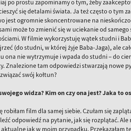
siaj po prostu zapominamy o tym, żeby zaakceptow
cieszyć się detalami świata. Ja też często o ty
o jest ogromnie skoncentrowane na nieskończonym
asami może to zmienić się w uciekanie od samego 
ściami. W filmie wykorzystuję wątek studni i Ba
rzeć (do studni, w której żyje Baba-Jaga), ale cał
cu ona nie wytrzymuje i wpada do studni – do ci
szy. Znalezione tam odpowiedzi stwarzają nowe 
ozwiązać swój kołtun?
swojego widza? Kim on czy ona jest? Jaka to o
robiłam film dla samej siebie. Czułam się zapląt
eźć odpowiedź na pytanie, jak się rozplątać. Ale 
o aktualne jak w moim przypadku. Przekazałam tę