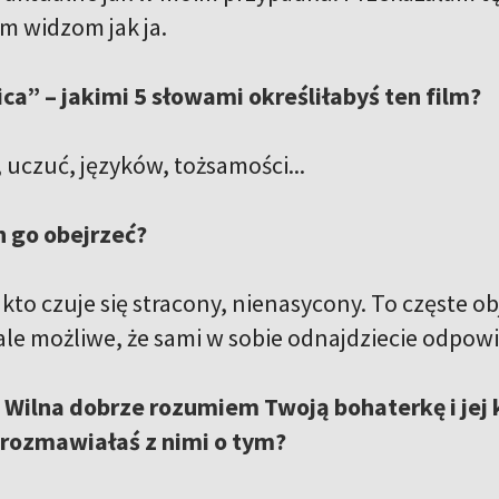
 widzom jak ja.
ica” – jakimi 5 słowami określiłabyś ten film?
 uczuć, języków, tożsamości...
n go obejrzeć?
kto czuje się stracony, nienasycony. To częste o
 ale możliwe, że sami w sobie odnajdziecie odpow
 Wilna dobrze rozumiem Twoją bohaterkę i jej 
 rozmawiałaś z nimi o tym?