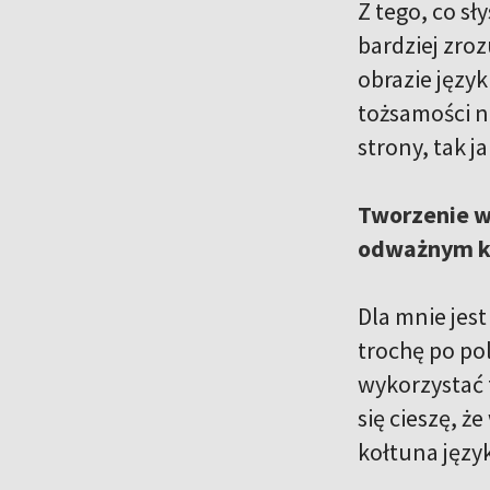
Z tego, co sł
bardziej zro
obrazie język
tożsamości n
strony, tak ja
Tworzenie wy
odważnym kr
Dla mnie jes
trochę po po
wykorzystać t
się cieszę, ż
kołtuna jęz