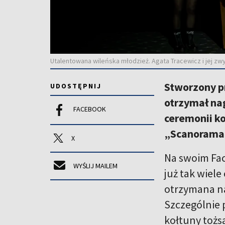
Utalentowana wileńska młodzież. Agata Tracewicz i jej zwyc
Stworzony pr
UDOSTĘPNIJ
otrzymał na
FACEBOOK
ceremonii k
„Scanorama” 
X
Na swoim Fac
WYŚLIJ MAILEM
już tak wiele
otrzymana na
Szczególnie 
kołtuny tożs