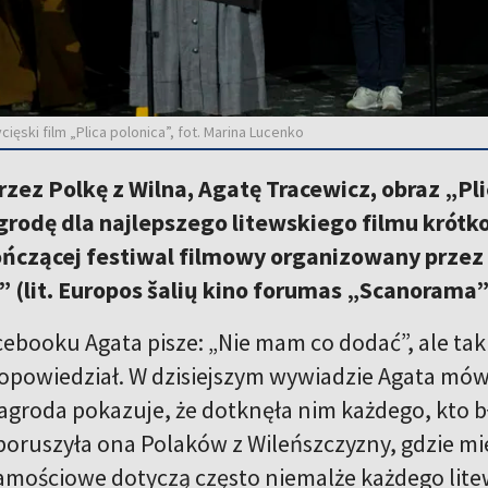
ięski film „Plica polonica”, fot. Marina Lucenko
zez Polkę z Wilna, Agatę Tracewicz, obraz „Pli
grodę dla najlepszego litewskiego filmu krót
ończącej festiwal filmowy organizowany prze
(lit. Europos šalių kino forumas „Scanorama”
ebooku Agata pisze: „Nie mam co dodać”, ale ta
 opowiedział. W dzisiejszym wywiadzie Agata mówi,
groda pokazuje, że dotknęła nim każdego, kto 
poruszyła ona Polaków z Wileńszczyzny, gdzie mi
amościowe dotyczą często niemalże każdego lite