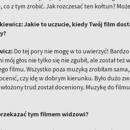
, co z tym zrobić. Jak rozczesać ten kołtun? Moż
iewicz: Jakie to uczucie, kiedy Twój film dost
zy?
wicz:
Do tej pory nie mogę w to uwierzyć! Bardzo si
i mój głos nie tylko się nie zgubił, ale został też
ego filmu. Wszystko poza muzyką zrobiłam sama, 
ocenić, czy idę w dobrym kierunku. Było dużo zwą
a włożony trud został doceniony. Muzykę do film
 przekazać tym filmem widzowi?