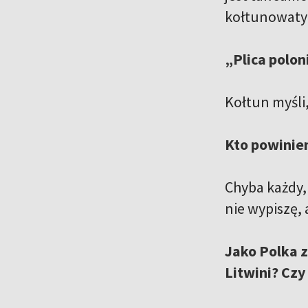
kołtunowatym
„Plica polon
Kołtun myśli,
Kto powinie
Chyba każdy, 
nie wypiszę,
Jako Polka z
Litwini? Czy