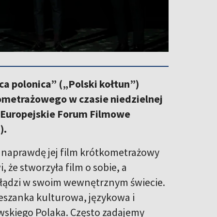
ca polonica” („Polski kołtun”)
kometrażowego w czasie niedzielnej
z Europejskie Forum Filmowe
).
k naprawdę jej film krótkometrażowy
 że stworzyła film o sobie, a
błądzi w swoim wewnętrznym świecie.
eszanka kulturowa, językowa i
wskiego Polaka. Często zadajemy