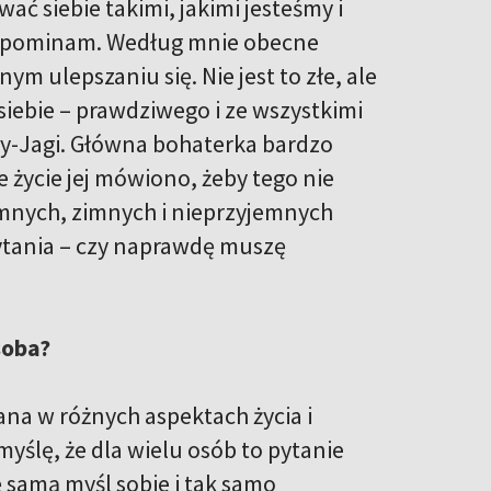
ać siebie takimi, jakimi jesteśmy i
m zapominam. Według mnie obecne
 ulepszaniu się. Nie jest to złe, ale
siebie – prawdziwego i ze wszystkimi
by-Jagi. Główna bohaterka bardzo
e życie jej mówiono, żeby tego nie
emnych, zimnych i nieprzyjemnych
pytania – czy naprawdę muszę
soba?
ana w różnych aspektach życia i
myślę, że dla wielu osób to pytanie
 samą myśl sobie i tak samo