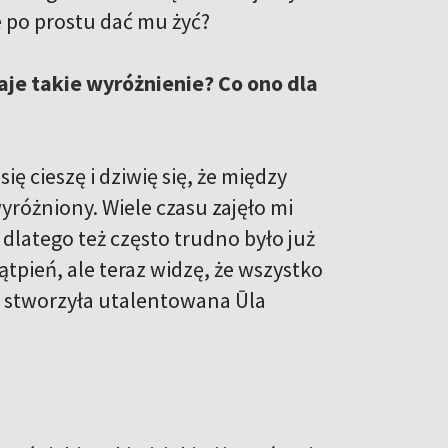
e po prostu dać mu żyć?
aje takie wyróżnienie? Co ono dla
ę cieszę i dziwię się, że między
 wyróżniony. Wiele czasu zajęło mi
dlatego też często trudno było już
tpień, ale teraz widzę, że wszystko
u stworzyła utalentowana Ūla