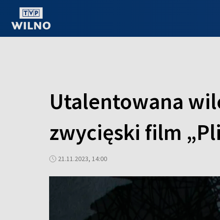
OGLĄDAJ ONLINE
Utalentowana wile
zwycięski film „Pl
21.11.2023, 14:00