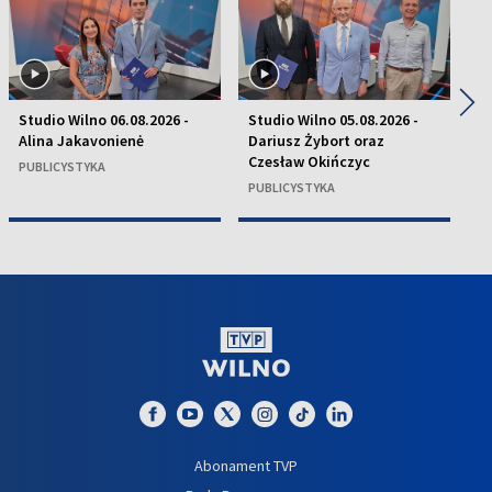
◀
▶
Studio Wilno 06.08.2026 -
Studio Wilno 05.08.2026 -
St
Alina Jakavonienė
Dariusz Żybort oraz
K
Czesław Okińczyc
H
PUBLICYSTYKA
PUBLICYSTYKA
P
Abonament TVP