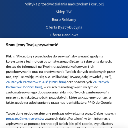
Polityka przeciwdziałania nadużyciom i korupcji
Sklep TVP
Biuro Reklamy
Oferta Dystrybucyjna
Oferta Handlowa
Dostępność
Szanujemy Twoją prywatność
Moje zgody
Kliknij "Akceptuję i przechodzę do serwisu", aby wyrazić zgody na
Procedura zgłoszeń wewnętrznych
korzystanie z technologii automatycznego śledzenia i zbierania danych,
dostęp do informacji na Twoim urządzeniu końcowym i ich
przechowywanie oraz na przetwarzanie Twoich danych osobowych przez
nas, czyli Telewizję Polską S.A. w likwidacji (zwaną dalej również „TVP”),
Zaufanych Partnerów z IAB* (1201 firm)
oraz pozostałych
Zaufanych
Partnerów TVP (93 firm)
, w celach marketingowych (w tym do
zautomatyzowanego dopasowania reklam do Twoich zainteresowań i
mierzenia ich skuteczności) i pozostałych, które wskazujemy poniżej, a
także zgody na udostępnianie przez nas identyfikatora PPID do Google.
Twoje dane osobowe zbierane podczas odwiedzania przez Ciebie naszych
poszczególnych serwisów
zwanych dalej „Portalem”, w tym informacje
zapisywane za pomocą technologii takich jak: pliki cookie, sygnalizatory