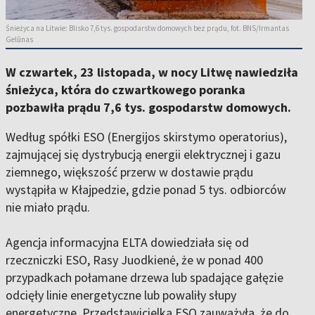
Śnieżyca na Litwie: Blisko 7,6 tys. gospodarstw domowych bez prądu, fot. BNS/Irmantas
Gelūnas
W czwartek, 23 listopada, w nocy Litwę nawiedziła
śnieżyca, która do czwartkowego poranka
pozbawiła prądu 7,6 tys. gospodarstw domowych.
Według spółki ESO (Energijos skirstymo operatorius),
zajmującej się dystrybucją energii elektrycznej i gazu
ziemnego, większość przerw w dostawie prądu
wystąpiła w Kłajpedzie, gdzie ponad 5 tys. odbiorców
nie miało prądu.
Agencja informacyjna ELTA dowiedziała się od
rzeczniczki ESO, Rasy Juodkienė, że w ponad 400
przypadkach połamane drzewa lub spadające gałęzie
odcięły linie energetyczne lub powaliły słupy
energetyczne. Przedstawicielka ESO zauważyła, że do