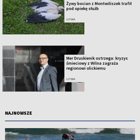
Żywy bocian z Montwiliszek trafił
pod opiekę służb
LITWA
Mer Druskienik ostrzega: kryzys
śmieciowy z Wilna zagraża
regionowi olickiemu
LITWA
NAJNOWSZE