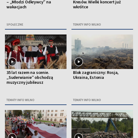
– „Młodzi Odkrywcy” na
Kresów. Wielki koncert już
wakacjach
wkrótce
SPOŁECZNE
TEMATY INFO WILNO
35 lat razem na scenie.
Blok zagraniczny: Rosja,
„Suderwianie” obchodzą
Ukraina, Estonia
muzyczny jubileusz
TEMATY INFO WILNO
TEMATY INFO WILNO