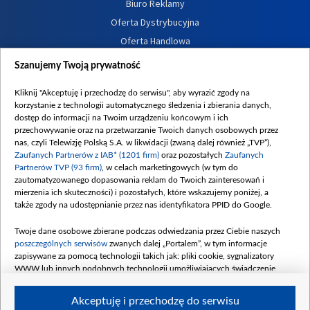
Biuro Reklamy
Oferta Dystrybucyjna
Oferta Handlowa
Dostępność
Szanujemy Twoją prywatność
Moje zgody
Kliknij "Akceptuję i przechodzę do serwisu", aby wyrazić zgody na
Procedura zgłoszeń wewnętrznych
korzystanie z technologii automatycznego śledzenia i zbierania danych,
dostęp do informacji na Twoim urządzeniu końcowym i ich
przechowywanie oraz na przetwarzanie Twoich danych osobowych przez
nas, czyli Telewizję Polską S.A. w likwidacji (zwaną dalej również „TVP”),
Zaufanych Partnerów z IAB* (1201 firm)
oraz pozostałych
Zaufanych
Partnerów TVP (93 firm)
, w celach marketingowych (w tym do
zautomatyzowanego dopasowania reklam do Twoich zainteresowań i
mierzenia ich skuteczności) i pozostałych, które wskazujemy poniżej, a
także zgody na udostępnianie przez nas identyfikatora PPID do Google.
Twoje dane osobowe zbierane podczas odwiedzania przez Ciebie naszych
poszczególnych serwisów
zwanych dalej „Portalem”, w tym informacje
zapisywane za pomocą technologii takich jak: pliki cookie, sygnalizatory
WWW lub innych podobnych technologii umożliwiających świadczenie
dopasowanych i bezpiecznych usług, personalizację treści oraz reklam,
udostępnianie funkcji mediów społecznościowych oraz analizowanie ruchu
Akceptuję i przechodzę do serwisu
w Internecie.