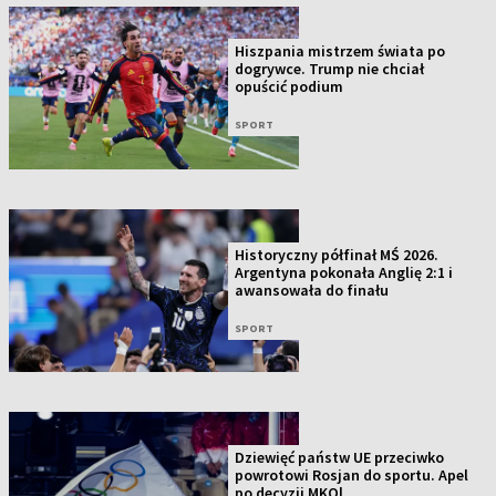
Hiszpania mistrzem świata po
dogrywce. Trump nie chciał
opuścić podium
SPORT
Historyczny półfinał MŚ 2026.
Argentyna pokonała Anglię 2:1 i
awansowała do finału
SPORT
Dziewięć państw UE przeciwko
powrotowi Rosjan do sportu. Apel
po decyzji MKOl