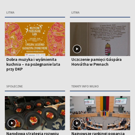
LITWA
LITWA
Dobra muzyka i wyśmienita
Uczczenie pamięci Gáspára
kuchnia – na pożegnanie lata
Horvátha w Prenach
przy DKP
SPOŁECZNE
TEMATY INFO WILNO
Narodowa strategia rozwoju
Najnowsze rankingi poparcia