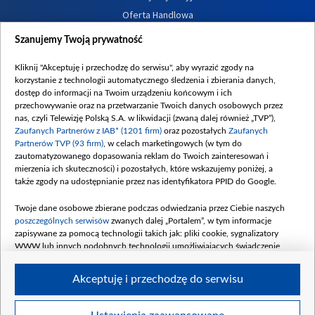
Oferta Handlowa
Dostępność
Szanujemy Twoją prywatność
Moje zgody
Kliknij "Akceptuję i przechodzę do serwisu", aby wyrazić zgody na
Procedura zgłoszeń wewnętrznych
korzystanie z technologii automatycznego śledzenia i zbierania danych,
dostęp do informacji na Twoim urządzeniu końcowym i ich
przechowywanie oraz na przetwarzanie Twoich danych osobowych przez
nas, czyli Telewizję Polską S.A. w likwidacji (zwaną dalej również „TVP”),
Zaufanych Partnerów z IAB* (1201 firm)
oraz pozostałych
Zaufanych
Partnerów TVP (93 firm)
, w celach marketingowych (w tym do
zautomatyzowanego dopasowania reklam do Twoich zainteresowań i
mierzenia ich skuteczności) i pozostałych, które wskazujemy poniżej, a
także zgody na udostępnianie przez nas identyfikatora PPID do Google.
Twoje dane osobowe zbierane podczas odwiedzania przez Ciebie naszych
poszczególnych serwisów
zwanych dalej „Portalem”, w tym informacje
zapisywane za pomocą technologii takich jak: pliki cookie, sygnalizatory
WWW lub innych podobnych technologii umożliwiających świadczenie
dopasowanych i bezpiecznych usług, personalizację treści oraz reklam,
udostępnianie funkcji mediów społecznościowych oraz analizowanie ruchu
Akceptuję i przechodzę do serwisu
w Internecie.
Twoje dane osobowe zbierane podczas odwiedzania przez Ciebie