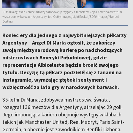
Di Maria ogłasza koniec międzynarodowej przygody z futbolem: Copa America ostatnim
występem w barwach Argentyny, fot. Getty Images/LightRocket/SOPA Images/Manuel
Cortina
Koniec ery dla jednego z najwybitniejszych piłkarzy
Argentyny – Angel Di Maria ogłosił, że zakończy
swoją międzynarodową karierę po nadchodzących
mistrzostwach Ameryki Południowej, gdzie
reprezentacja Albiceleste będzie bronić swojego
tytułu. Decyzję tą piłkarz podzielił się z fanami na
Instagramie, wyrażając głęboki sentyment i
wdzięczność za lata gry w narodowych barwach.
35-letni Di Maria, zdobywca mistrzostwa świata,
rozegrał 136 meczów dla Argentyny, strzelając 29 goli.
Jego imponująca kariera obejmuje występy w klubach
takich jak Manchester United, Real Madryt, Paris Saint-
Germain, a obecnie jest zawodnikiem Benfiki Lizbona.