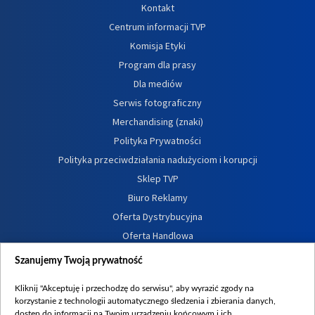
Kontakt
Centrum informacji TVP
Komisja Etyki
Program dla prasy
Dla mediów
Serwis fotograficzny
Merchandising (znaki)
Polityka Prywatności
Polityka przeciwdziałania nadużyciom i korupcji
Sklep TVP
Biuro Reklamy
Oferta Dystrybucyjna
Oferta Handlowa
Dostępność
Szanujemy Twoją prywatność
Moje zgody
Kliknij "Akceptuję i przechodzę do serwisu", aby wyrazić zgody na
Procedura zgłoszeń wewnętrznych
korzystanie z technologii automatycznego śledzenia i zbierania danych,
dostęp do informacji na Twoim urządzeniu końcowym i ich