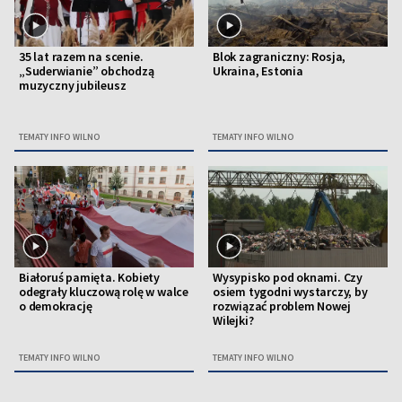
35 lat razem na scenie.
Blok zagraniczny: Rosja,
„Suderwianie” obchodzą
Ukraina, Estonia
muzyczny jubileusz
TEMATY INFO WILNO
TEMATY INFO WILNO
Białoruś pamięta. Kobiety
Wysypisko pod oknami. Czy
odegrały kluczową rolę w walce
osiem tygodni wystarczy, by
o demokrację
rozwiązać problem Nowej
Wilejki?
TEMATY INFO WILNO
TEMATY INFO WILNO