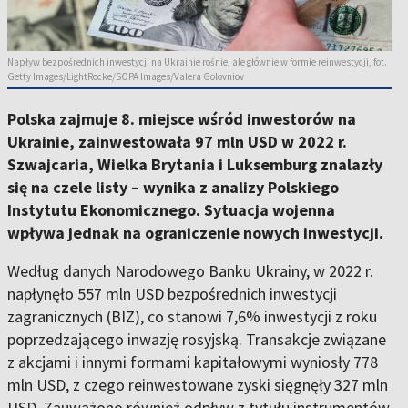
Napływ bezpośrednich inwestycji na Ukrainie rośnie, ale głównie w formie reinwestycji, fot.
Getty Images/LightRocke/SOPA Images/Valera Golovniov
Polska zajmuje 8. miejsce wśród inwestorów na
Ukrainie, zainwestowała 97 mln USD w 2022 r.
Szwajcaria, Wielka Brytania i Luksemburg znalazły
się na czele listy – wynika z analizy Polskiego
Instytutu Ekonomicznego. Sytuacja wojenna
wpływa jednak na ograniczenie nowych inwestycji.
Według danych Narodowego Banku Ukrainy, w 2022 r.
napłynęło 557 mln USD bezpośrednich inwestycji
zagranicznych (BIZ), co stanowi 7,6% inwestycji z roku
poprzedzającego inwazję rosyjską. Transakcje związane
z akcjami i innymi formami kapitałowymi wyniosły 778
mln USD, z czego reinwestowane zyski sięgnęły 327 mln
USD. Zauważono również odpływ z tytułu instrumentów