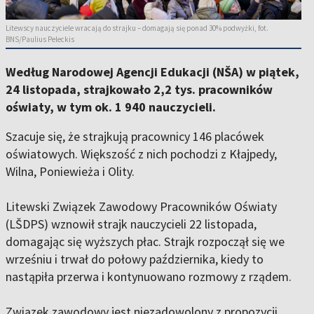
Litewscy nauczyciele wracają do strajku – domagają się ponad 30% podwyżki, fot.
BNS/Paulius Peleckis
Według Narodowej Agencji Edukacji (NŠA) w piątek,
24 listopada, strajkowało 2,2 tys. pracowników
oświaty, w tym ok. 1 940 nauczycieli.
Szacuje się, że strajkują pracownicy 146 placówek
oświatowych. Większość z nich pochodzi z Kłajpedy,
Wilna, Poniewieża i Olity.
Litewski Związek Zawodowy Pracowników Oświaty
(LŠDPS) wznowił strajk nauczycieli 22 listopada,
domagając się wyższych płac. Strajk rozpoczął się we
wrześniu i trwał do połowy października, kiedy to
nastąpiła przerwa i kontynuowano rozmowy z rządem.
Związek zawodowy jest niezadowolony z propozycji