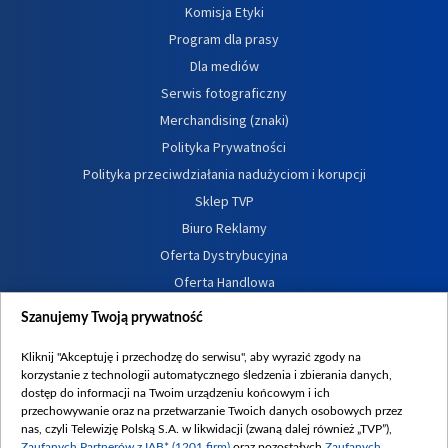
Komisja Etyki
Program dla prasy
Dla mediów
Serwis fotograficzny
Merchandising (znaki)
Polityka Prywatności
Polityka przeciwdziałania nadużyciom i korupcji
Sklep TVP
Biuro Reklamy
Oferta Dystrybucyjna
Oferta Handlowa
Dostępność
Szanujemy Twoją prywatność
Moje zgody
Kliknij "Akceptuję i przechodzę do serwisu", aby wyrazić zgody na
Procedura zgłoszeń wewnętrznych
korzystanie z technologii automatycznego śledzenia i zbierania danych,
dostęp do informacji na Twoim urządzeniu końcowym i ich
przechowywanie oraz na przetwarzanie Twoich danych osobowych przez
nas, czyli Telewizję Polską S.A. w likwidacji (zwaną dalej również „TVP”),
Zaufanych Partnerów z IAB* (1201 firm)
oraz pozostałych
Zaufanych