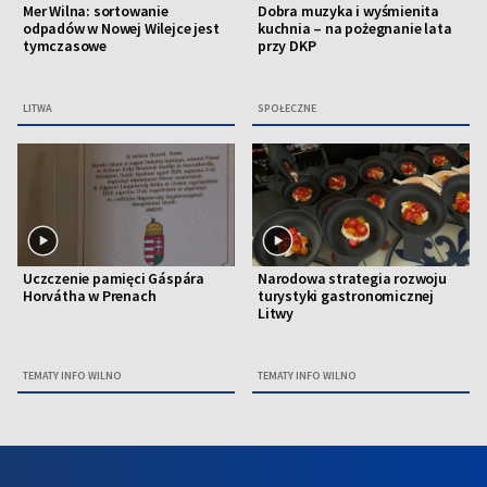
Mer Wilna: sortowanie
Dobra muzyka i wyśmienita
odpadów w Nowej Wilejce jest
kuchnia – na pożegnanie lata
tymczasowe
przy DKP
LITWA
SPOŁECZNE
Uczczenie pamięci Gáspára
Narodowa strategia rozwoju
Horvátha w Prenach
turystyki gastronomicznej
Litwy
TEMATY INFO WILNO
TEMATY INFO WILNO