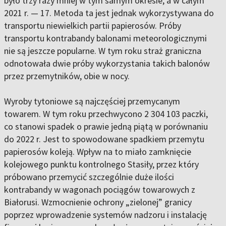
było trzy razy mniej w tym samym okresie, a w całym
2021 r. — 17. Metoda ta jest jednak wykorzystywana do
transportu niewielkich partii papierosów. Próby
transportu kontrabandy balonami meteorologicznymi
nie są jeszcze popularne. W tym roku straż graniczna
odnotowała dwie próby wykorzystania takich balonów
przez przemytników, obie w nocy.
Wyroby tytoniowe są najczęściej przemycanym
towarem. W tym roku przechwycono 2 304 103 paczki,
co stanowi spadek o prawie jedną piątą w porównaniu
do 2022 r. Jest to spowodowane spadkiem przemytu
papierosów koleją. Wpływ na to miało zamknięcie
kolejowego punktu kontrolnego Stasiły, przez który
próbowano przemycić szczególnie duże ilości
kontrabandy w wagonach pociągów towarowych z
Białorusi. Wzmocnienie ochrony „zielonej” granicy
poprzez wprowadzenie systemów nadzoru i instalację