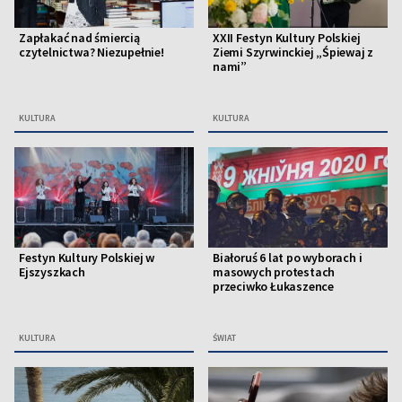
Zapłakać nad śmiercią
XXII Festyn Kultury Polskiej
czytelnictwa? Niezupełnie!
Ziemi Szyrwinckiej „Śpiewaj z
nami”
KULTURA
KULTURA
Festyn Kultury Polskiej w
Białoruś 6 lat po wyborach i
Ejszyszkach
masowych protestach
przeciwko Łukaszence
KULTURA
ŚWIAT