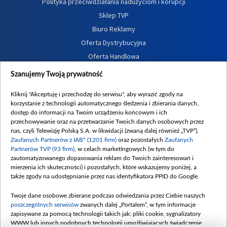
Polityka przeciwdziałania nadużyciom i korupcji
Sklep TVP
Biuro Reklamy
Oferta Dystrybucyjna
Oferta Handlowa
Dostępność
Szanujemy Twoją prywatność
Moje zgody
Kliknij "Akceptuję i przechodzę do serwisu", aby wyrazić zgody na
Procedura zgłoszeń wewnętrznych
korzystanie z technologii automatycznego śledzenia i zbierania danych,
dostęp do informacji na Twoim urządzeniu końcowym i ich
przechowywanie oraz na przetwarzanie Twoich danych osobowych przez
nas, czyli Telewizję Polską S.A. w likwidacji (zwaną dalej również „TVP”),
Zaufanych Partnerów z IAB* (1201 firm)
oraz pozostałych
Zaufanych
Partnerów TVP (93 firm)
, w celach marketingowych (w tym do
zautomatyzowanego dopasowania reklam do Twoich zainteresowań i
mierzenia ich skuteczności) i pozostałych, które wskazujemy poniżej, a
także zgody na udostępnianie przez nas identyfikatora PPID do Google.
Twoje dane osobowe zbierane podczas odwiedzania przez Ciebie naszych
poszczególnych serwisów
zwanych dalej „Portalem”, w tym informacje
zapisywane za pomocą technologii takich jak: pliki cookie, sygnalizatory
WWW lub innych podobnych technologii umożliwiających świadczenie