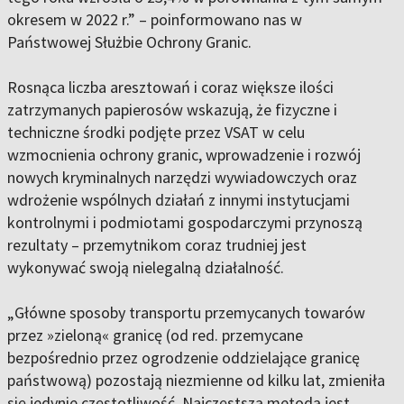
okresem w 2022 r.” – poinformowano nas w
Państwowej Służbie Ochrony Granic.
Rosnąca liczba aresztowań i coraz większe ilości
zatrzymanych papierosów wskazują, że fizyczne i
techniczne środki podjęte przez VSAT w celu
wzmocnienia ochrony granic, wprowadzenie i rozwój
nowych kryminalnych narzędzi wywiadowczych oraz
wdrożenie wspólnych działań z innymi instytucjami
kontrolnymi i podmiotami gospodarczymi przynoszą
rezultaty – przemytnikom coraz trudniej jest
wykonywać swoją nielegalną działalność.
„Główne sposoby transportu przemycanych towarów
przez »zieloną« granicę (od red. przemycane
bezpośrednio przez ogrodzenie oddzielające granicę
państwową) pozostają niezmienne od kilku lat, zmieniła
się jedynie częstotliwość. Najczęstszą metodą jest