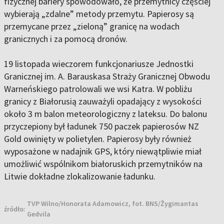
fizycznej bariery spowodowało, że przemytnicy częściej
wybierają „zdalne” metody przemytu. Papierosy są
przemycane przez „zieloną” granicę na wodach
granicznych i za pomocą dronów.
19 listopada wieczorem funkcjonariusze Jednostki
Granicznej im. A. Barauskasa Straży Granicznej Obwodu
Warneńskiego patrolowali we wsi Katra. W pobliżu
granicy z Białorusią zauważyli opadający z wysokości
około 3 m balon meteorologiczny z lateksu. Do balonu
przyczepiony był ładunek 750 paczek papierosów NZ
Gold owinięty w polietylen. Papierosy były również
wyposażone w nadajnik GPS, który niewątpliwie miał
umożliwić wspólnikom białoruskich przemytników na
Litwie dokładne zlokalizowanie ładunku.
TVP Wilno/Honorata Adamowicz, fot. BNS/Žygimantas
źródło:
Gedvila