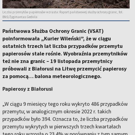
Liczba przemytów papierosów wzrasta: Raport państwowej służby ochrony granic, fot.
BNS/Žygimantas Gedvila
Państwowa Służba Ochrony Granic (VSAT)
poinformowała „Kurier Wileński”, że w ciągu
ostatnich trzech lat liczba przypadków przemytu
papierosów stale rośnie. Wyobraźnia przemytników
też nie zna granic – 19 listopada przemytnicy
próbowali z Białorusi na Litwę przemycić papierosy
za pomocą… balona meteorologicznego.
Papierosy z Białorusi
„W ciągu 9 miesięcy tego roku wykryto 486 przypadków
przemytu; w analogicznym okresie 2022 r. takich
przypadków było 394. Oznacza to, że liczba przypadków
przemytu wykrytych w pierwszych trzech kwartałach
tego roku wzrosła o 23,4% w porównaniu z tym samym