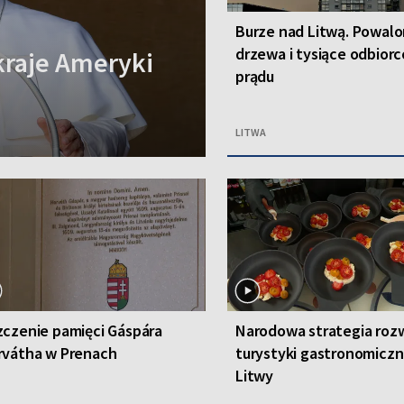
Burze nad Litwą. Powal
drzewa i tysiące odbior
kraje Ameryki
prądu
LITWA
czenie pamięci Gáspára
Narodowa strategia roz
rvátha w Prenach
turystyki gastronomiczn
Litwy