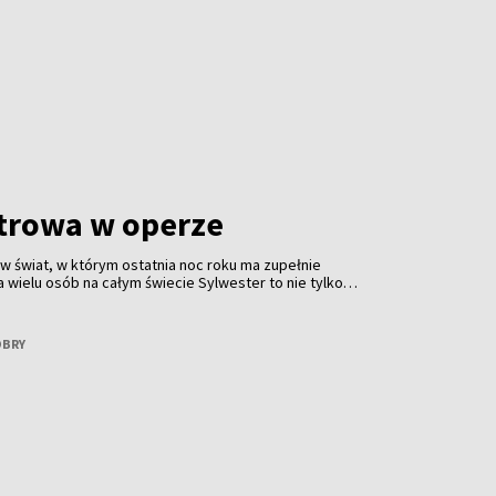
trowa w operze
 w świat, w którym ostatnia noc roku ma zupełnie
a wielu osób na całym świecie Sylwester to nie tylko
akże wieczór spędzony w operze. To tradycja obecna od
łna klasy. Jest z nami Małgorzata Patrycja Minkiel —
oba, która operę zna nie tylko z widowni, ale przede
OBRY