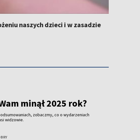
niu naszych dzieci i w zasadzie
 Wam minął 2025 rok?
 podsumowaniach, zobaczmy, co o wydarzeniach
asi widzowie.
OBRY