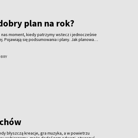
dobry plan na rok?
 z nas moment, kiedy patrzymy wstecz i jednocześnie
ej. Pojawiają się podsumowania i plany. Jak planować
ynać go od presji? Opowie o tym Kamila Daszkiewicz -
, która na co dzień zajmuje się rozwojem osobistym,
 wyzwaniami, które wszyscy znamy aż za dobrze.
OBRY
achów
edy błyszczą kreacje, gra muzyka, a w powietrzu