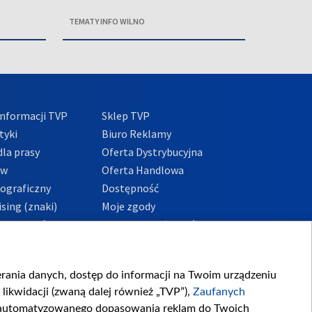
TEMATY INFO WILNO
nformacji TVP
Sklep TVP
tyki
Biuro Reklamy
la prasy
Oferta Dystrybucyjna
ów
Oferta Handlowa
tograficzny
Dostępność
sing (znaki)
Moje zgody
Prywatności
Procedura zgłoszeń
wewnętrznych
przeciwdziałania
m i korupcji
ierania danych, dostęp do informacji na Twoim urządzeniu
likwidacji (zwaną dalej również „TVP”),
Zaufanych
zautomatyzowanego dopasowania reklam do Twoich