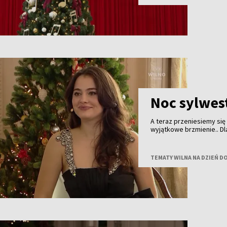
Noc sylwes
A teraz przeniesiemy się
wyjątkowe brzmienie.. Dl
fajerwerki i bale, ale t
pokoleń — elegancka i pe
śpiewaczka, artystka i os
TEMATY WILNA NA DZIEŃ D
wszystkim ze sceny.