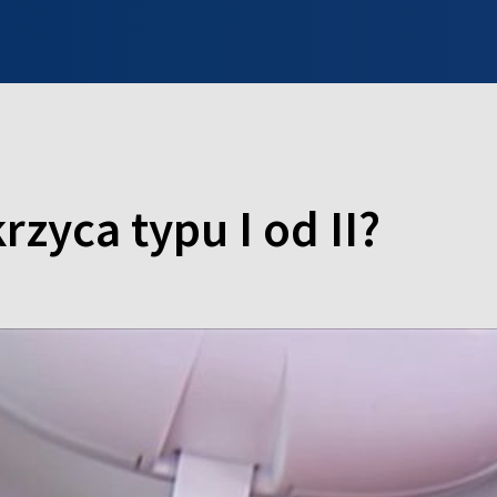
INFO WILNO
WILNO NA DZIEŃ DOBRY
PROGRAMY
ZGŁOŚ
rzyca typu I od II?