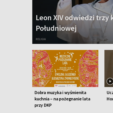
Leon XIV odwiedzi trzy 
Południowej
RELIGIA
Dobra muzyka i wyśmienita
Ucz
kuchnia – na pożegnanie lata
Ho
przy DKP