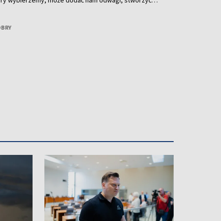
który wybierzemy, może dodać nam odwagi, stworzyć
miętany na cały rok. O tym, jak wybrać perfumy idealne
rozmawiamy z Dianą Podmostko – znawczynią perfum.
OBRY