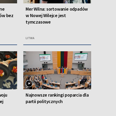
one
Mer Wilna: sortowanie odpadów
ców bez
w Nowej Wilejce jest
tymczasowe
LITWA
woju
Najnowsze rankingi poparcia dla
ej
partii politycznych