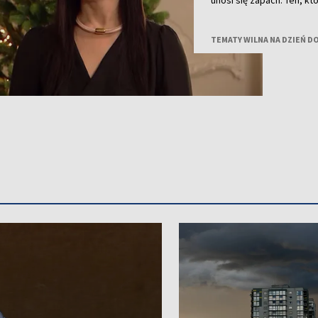
unosi się zapach. Ten, 
nastrój albo zostać zapa
na tę wyjątkową noc, po
TEMATY WILNA NA DZIEŃ D