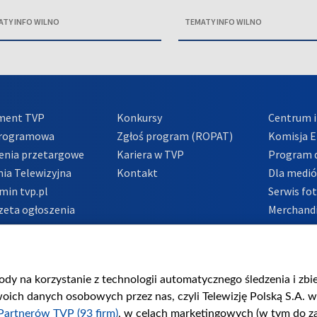
ATY INFO WILNO
TEMATY INFO WILNO
ment TVP
Konkursy
Centrum i
Programowa
Zgłoś program (ROPAT)
Komisja E
enia przetargowe
Kariera w TVP
Program d
ia Telewizyjna
Kontakt
Dla medi
min tvp.pl
Serwis fo
zeta ogłoszenia
Merchandi
acje o nadawcy
Polityka 
Polityka 
nadużycio
gody na korzystanie z technologii automatycznego śledzenia i zb
ch danych osobowych przez nas, czyli Telewizję Polską S.A. w 
Partnerów TVP (93 firm)
, w celach marketingowych (w tym do 