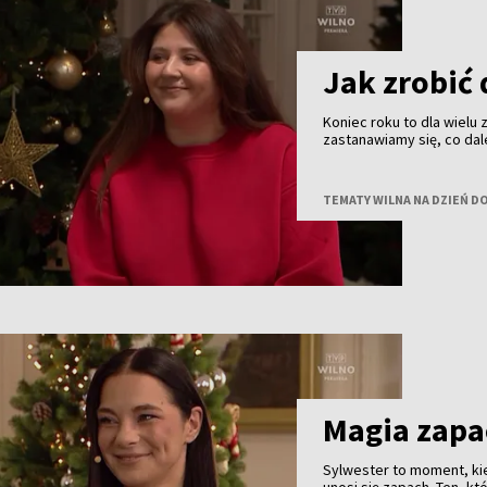
Jak zrobić 
Koniec roku to dla wielu
zastanawiamy się, co dal
kolejny rok, by nie zacz
certyfikowana coacherka
relacjami i codziennymi
TEMATY WILNA NA DZIEŃ D
Magia zap
Sylwester to moment, ki