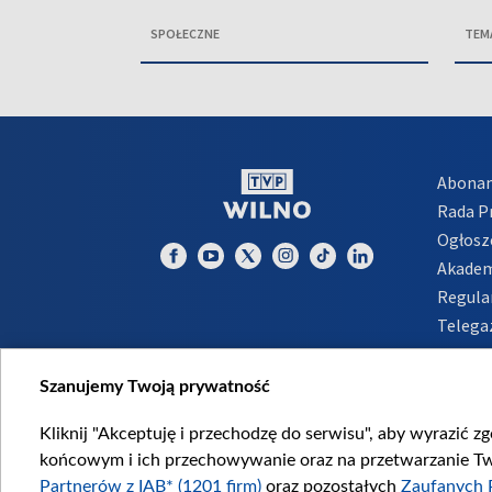
SPOŁECZNE
TEM
Abona
Rada 
Ogłosz
Akadem
Regula
Telega
Inform
Szanujemy Twoją prywatność
Kliknij "Akceptuję i przechodzę do serwisu", aby wyrazić z
końcowym i ich przechowywanie oraz na przetwarzanie Twoi
Partnerów z IAB* (1201 firm)
oraz pozostałych
Zaufanych 