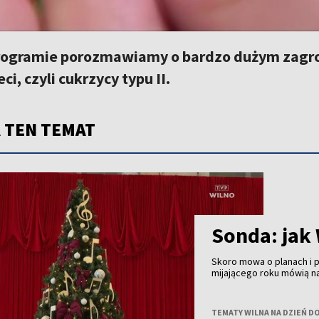
ogramie porozmawiamy o bardzo dużym zagroże
eci, czyli cukrzycy typu II.
 TEN TEMAT
Sonda: jak
Skoro mowa o planach i
mijającego roku mówią n
TEMATY WILNA NA DZIEŃ D