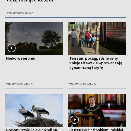
TEMATY INFO WILNO
Niebo w sierpniu
Ten sam pociąg, różne ceny.
Koleje Litewskie wprowadzają
dynamiczną taryfę
TEMATY INFO WILNO
TEMATY INFO WILNO
Bociany szykują się do odlotu.
Petrauskas członkiem Polskiej