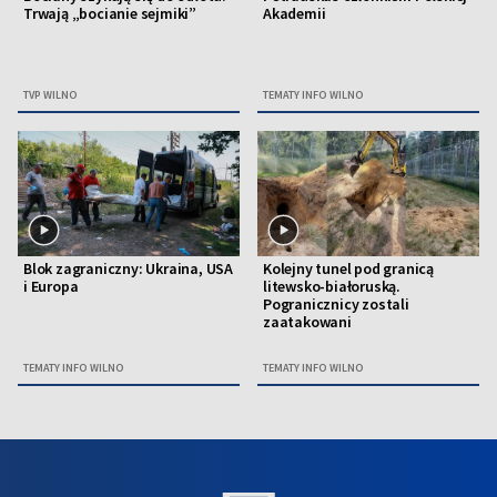
Trwają „bocianie sejmiki”
Akademii
TVP WILNO
TEMATY INFO WILNO
Blok zagraniczny: Ukraina, USA
Kolejny tunel pod granicą
i Europa
litewsko-białoruską.
Pogranicznicy zostali
zaatakowani
TEMATY INFO WILNO
TEMATY INFO WILNO