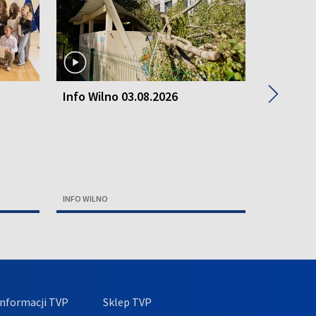
▶
Info Wilno 03.08.2026
Info Wil
INFO WILNO
INFO WILNO
nformacji TVP
Sklep TVP