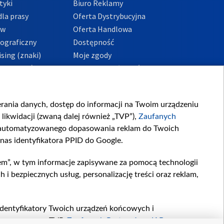
tyki
Biuro Reklamy
la prasy
Oferta Dystrybucyjna
ów
Oferta Handlowa
tograficzny
Dostępność
sing (znaki)
Moje zgody
Prywatności
Procedura zgłoszeń
wewnętrznych
przeciwdziałania
m i korupcji
ierania danych, dostęp do informacji na Twoim urządzeniu
likwidacji (zwaną dalej również „TVP”),
Zaufanych
zautomatyzowanego dopasowania reklam do Twoich
 nas identyfikatora PPID do Google.
em”, w tym informacje zapisywane za pomocą technologii
 bezpiecznych usług, personalizację treści oraz reklam,
, identyfikatory Twoich urządzeń końcowych i
twarzane przez TVP,
Zaufanych Partnerów z IAB
oraz