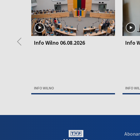
◀
Info Wilno 06.08.2026
Info W
INFO WILNO
INFO WI
Abona