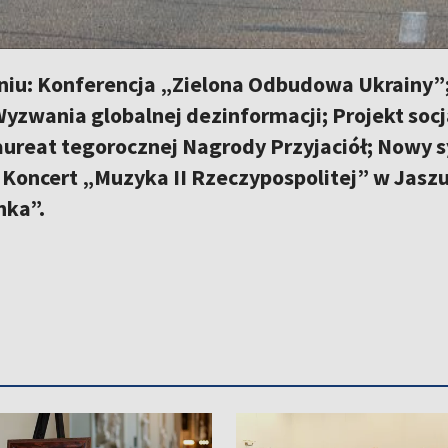
iu: Konferencja „Zielona Odbudowa Ukrainy”;
yzwania globalnej dezinformacji; Projekt socj
Laureat tegorocznej Nagrody Przyjaciół; Nowy 
Koncert „Muzyka II Rzeczypospolitej” w Jaszun
nka”.