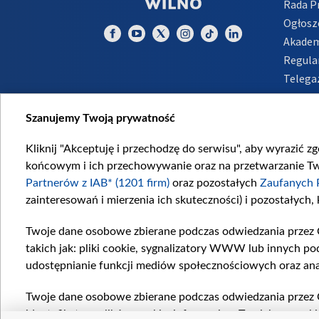
Rada 
Ogłosz
Akadem
Regula
Telega
Inform
Szanujemy Twoją prywatność
Kliknij "Akceptuję i przechodzę do serwisu", aby wyrazić z
końcowym i ich przechowywanie oraz na przetwarzanie Twoi
Partnerów z IAB* (1201 firm)
oraz pozostałych
Zaufanych 
zainteresowań i mierzenia ich skuteczności) i pozostałych,
Twoje dane osobowe zbierane podczas odwiedzania przez 
takich jak: pliki cookie, sygnalizatory WWW lub innych po
udostępnianie funkcji mediów społecznościowych oraz ana
Twoje dane osobowe zbierane podczas odwiedzania przez 
identyfikatory plików cookie, informacje o Twoich wyszuk