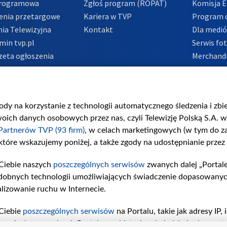
Programowa
Zgłoś program (ROPAT)
Komisja E
enia przetargowe
Kariera w TVP
Program d
ia Telewizyjna
Kontakt
Dla medi
min tvp.pl
Serwis fo
zeta ogłoszenia
Merchandi
acje o nadawcy
Polityka 
Polityka 
nadużycio
gody na korzystanie z technologii automatycznego śledzenia i zb
ch danych osobowych przez nas, czyli Telewizję Polską S.A. w 
Partnerów TVP (93 firm)
, w celach marketingowych (w tym do 
 które wskazujemy poniżej, a także zgody na udostępnianie przez
Ciebie naszych
poszczególnych serwisów
zwanych dalej „Portal
dobnych technologii umożliwiających świadczenie dopasowanych i
lizowanie ruchu w Internecie.
Ciebie
poszczególnych serwisów
na Portalu, takie jak adresy IP
iwaniach w serwisach Portalu czy historia odwiedzin będą prze