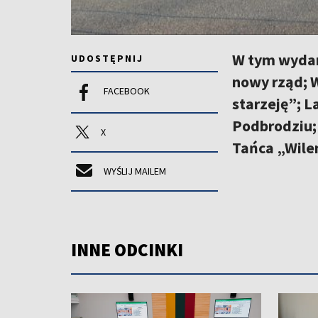
W tym wydan
UDOSTĘPNIJ
nowy rząd; W
FACEBOOK
starzeję”; 
Podbrodziu; 
X
Tańca „Wile
WYŚLIJ MAILEM
INNE ODCINKI