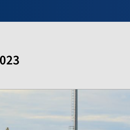
INFO WILNO
WILNO NA DZIEŃ DOBRY
PROGRAMY
ZGŁOŚ
2023