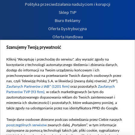
Polityka przeciwdziałania nadużyciom i korupcji
Sklep TVP
Biuro Reklamy
Oferta Dystrybucyjna
Oferta Handlowa
Dostępność
Szanujemy Twoją prywatność
Moje zgody
Kliknij "Akceptuję i przechodzę do serwisu", aby wyrazić zgody na
Procedura zgłoszeń wewnętrznych
korzystanie z technologii automatycznego śledzenia i zbierania danych,
dostęp do informacji na Twoim urządzeniu końcowym i ich
przechowywanie oraz na przetwarzanie Twoich danych osobowych przez
nas, czyli Telewizję Polską S.A. w likwidacji (zwaną dalej również „TVP”),
Zaufanych Partnerów z IAB* (1201 firm)
oraz pozostałych
Zaufanych
Partnerów TVP (93 firm)
, w celach marketingowych (w tym do
zautomatyzowanego dopasowania reklam do Twoich zainteresowań i
mierzenia ich skuteczności) i pozostałych, które wskazujemy poniżej, a
także zgody na udostępnianie przez nas identyfikatora PPID do Google.
Twoje dane osobowe zbierane podczas odwiedzania przez Ciebie naszych
poszczególnych serwisów
zwanych dalej „Portalem”, w tym informacje
zapisywane za pomocą technologii takich jak: pliki cookie, sygnalizatory