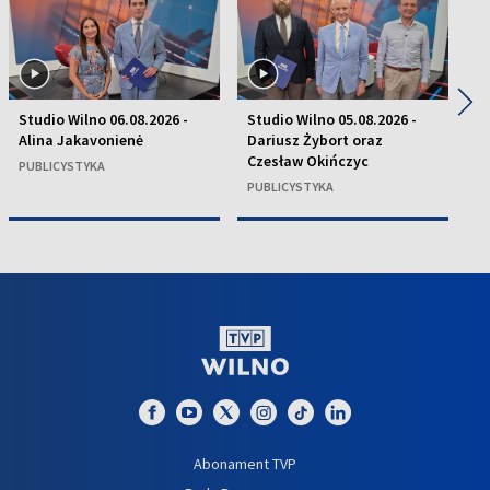
◀
▶
Studio Wilno 06.08.2026 -
Studio Wilno 05.08.2026 -
St
Alina Jakavonienė
Dariusz Żybort oraz
K
Czesław Okińczyc
H
PUBLICYSTYKA
PUBLICYSTYKA
P
Abonament TVP