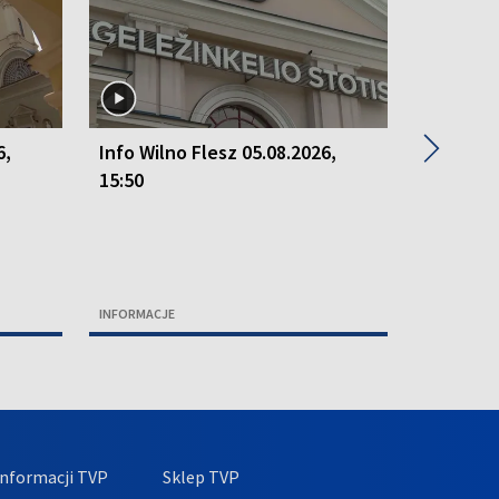
▶
6,
Info Wilno Flesz 05.08.2026,
Info Wil
15:50
15:50
INFORMACJE
INFORMACJ
nformacji TVP
Sklep TVP