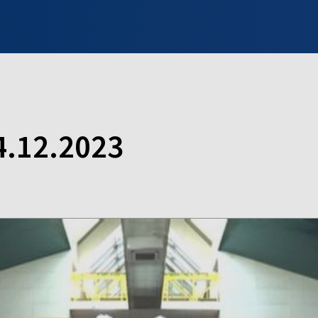
INFO WILNO
WILNO NA DZIEŃ DOBRY
PROGRAMY
ZGŁOŚ
4.12.2023