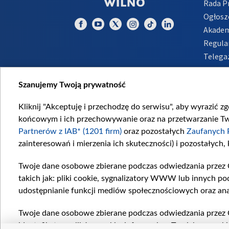
Rada 
Ogłosz
Akadem
Regula
Telega
Inform
Szanujemy Twoją prywatność
Kliknij "Akceptuję i przechodzę do serwisu", aby wyrazić z
końcowym i ich przechowywanie oraz na przetwarzanie Twoi
Partnerów z IAB* (1201 firm)
oraz pozostałych
Zaufanych 
zainteresowań i mierzenia ich skuteczności) i pozostałych,
Twoje dane osobowe zbierane podczas odwiedzania przez 
takich jak: pliki cookie, sygnalizatory WWW lub innych po
udostępnianie funkcji mediów społecznościowych oraz ana
Twoje dane osobowe zbierane podczas odwiedzania przez 
identyfikatory plików cookie, informacje o Twoich wyszuk