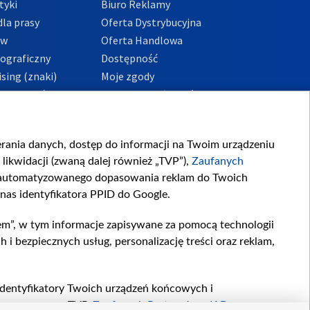
tyki
Biuro Reklamy
la prasy
Oferta Dystrybucyjna
ów
Oferta Handlowa
tograficzny
Dostępność
sing (znaki)
Moje zgody
Prywatności
Procedura zgłoszeń
wewnętrznych
przeciwdziałania
m i korupcji
ierania danych, dostęp do informacji na Twoim urządzeniu
likwidacji (zwaną dalej również „TVP”),
Zaufanych
zautomatyzowanego dopasowania reklam do Twoich
 nas identyfikatora PPID do Google.
em”, w tym informacje zapisywane za pomocą technologii
 bezpiecznych usług, personalizację treści oraz reklam,
, identyfikatory Twoich urządzeń końcowych i
twarzane przez TVP,
Zaufanych Partnerów z IAB
oraz