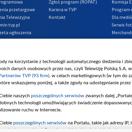
Programowa
Zgłoś program (ROPAT)
Komisja E
enia przetargowe
Kariera w TVP
Program d
ia Telewizyjna
Kontakt
Dla medi
min tvp.pl
Serwis fo
zeta ogłoszenia
Merchandi
acje o nadawcy
Polityka 
Polityka 
nadużycio
gody na korzystanie z technologii automatycznego śledzenia i zb
ch danych osobowych przez nas, czyli Telewizję Polską S.A. w 
Partnerów TVP (93 firm)
, w celach marketingowych (w tym do 
 które wskazujemy poniżej, a także zgody na udostępnianie przez
Ciebie naszych
poszczególnych serwisów
zwanych dalej „Portal
dobnych technologii umożliwiających świadczenie dopasowanych i
lizowanie ruchu w Internecie.
Ciebie
poszczególnych serwisów
na Portalu, takie jak adresy IP
iwaniach w serwisach Portalu czy historia odwiedzin będą prze