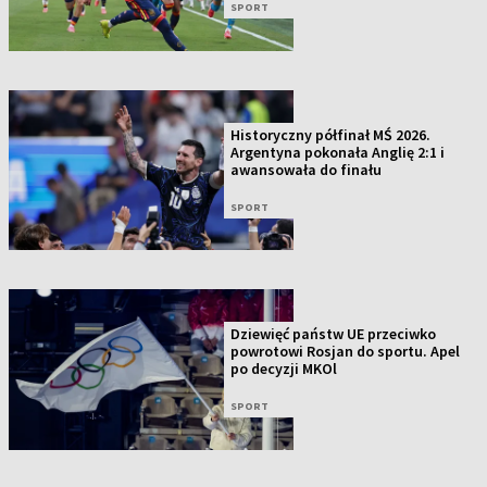
SPORT
Historyczny półfinał MŚ 2026.
Argentyna pokonała Anglię 2:1 i
awansowała do finału
SPORT
Dziewięć państw UE przeciwko
powrotowi Rosjan do sportu. Apel
po decyzji MKOl
SPORT