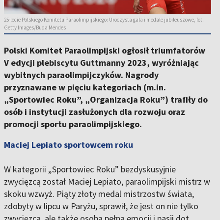
25-lecie Polskiego Komitetu Paraolimpijskiego: Uroczysta gala i medale jubileuszowe, fot.
Getty Images/Buda Mendes
Polski Komitet Paraolimpijski ogłosił triumfatorów
V edycji plebiscytu Guttmanny 2023, wyróżniając
wybitnych paraolimpijczyków. Nagrody
przyznawane w pięciu kategoriach (m.in.
„Sportowiec Roku”, „Organizacja Roku”) trafiły do
osób i instytucji zasłużonych dla rozwoju oraz
promocji sportu paraolimpijskiego.
Maciej Lepiato sportowcem roku
W kategorii „Sportowiec Roku” bezdyskusyjnie
zwycięzcą został Maciej Lepiato, paraolimpijski mistrz w
skoku wzwyż. Piąty złoty medal mistrzostw świata,
zdobyty w lipcu w Paryżu, sprawił, że jest on nie tylko
zwycięzcą, ale także osobą pełną emocji i pasji dot.