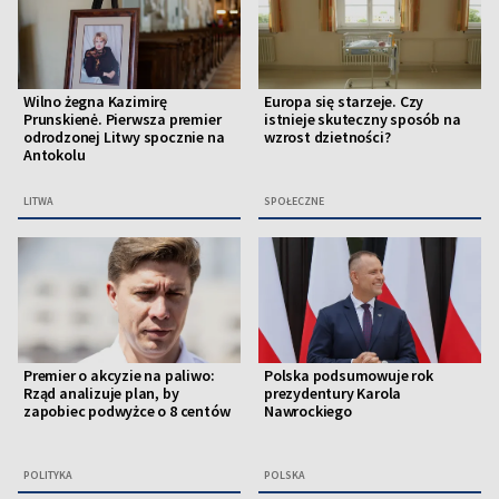
Wilno żegna Kazimirę
Europa się starzeje. Czy
Prunskienė. Pierwsza premier
istnieje skuteczny sposób na
odrodzonej Litwy spocznie na
wzrost dzietności?
Antokolu
LITWA
SPOŁECZNE
Premier o akcyzie na paliwo:
Polska podsumowuje rok
Rząd analizuje plan, by
prezydentury Karola
zapobiec podwyżce o 8 centów
Nawrockiego
POLITYKA
POLSKA