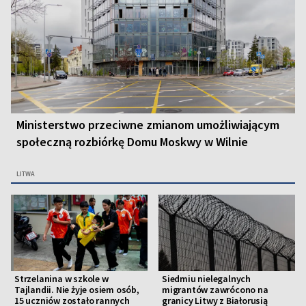
Ministerstwo przeciwne zmianom umożliwiającym
społeczną rozbiórkę Domu Moskwy w Wilnie
LITWA
Strzelanina w szkole w
Siedmiu nielegalnych
Tajlandii. Nie żyje osiem osób,
migrantów zawrócono na
15 uczniów zostało rannych
granicy Litwy z Białorusią