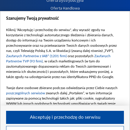
Oferta Dystrybucyjna
Oferta Handlowa
Dostępność
Szanujemy Twoją prywatność
Moje zgody
Kliknij "Akceptuję i przechodzę do serwisu", aby wyrazić zgody na
Procedura zgłoszeń wewnętrznych
korzystanie z technologii automatycznego śledzenia i zbierania danych,
dostęp do informacji na Twoim urządzeniu końcowym i ich
przechowywanie oraz na przetwarzanie Twoich danych osobowych przez
nas, czyli Telewizję Polską S.A. w likwidacji (zwaną dalej również „TVP”),
Zaufanych Partnerów z IAB* (1201 firm)
oraz pozostałych
Zaufanych
Partnerów TVP (93 firm)
, w celach marketingowych (w tym do
zautomatyzowanego dopasowania reklam do Twoich zainteresowań i
mierzenia ich skuteczności) i pozostałych, które wskazujemy poniżej, a
także zgody na udostępnianie przez nas identyfikatora PPID do Google.
Twoje dane osobowe zbierane podczas odwiedzania przez Ciebie naszych
poszczególnych serwisów
zwanych dalej „Portalem”, w tym informacje
zapisywane za pomocą technologii takich jak: pliki cookie, sygnalizatory
WWW lub innych podobnych technologii umożliwiających świadczenie
dopasowanych i bezpiecznych usług, personalizację treści oraz reklam,
udostępnianie funkcji mediów społecznościowych oraz analizowanie ruchu
Akceptuję i przechodzę do serwisu
w Internecie.