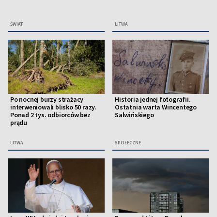
ŚWIAT
LITWA
Po nocnej burzy strażacy
Historia jednej fotografii.
interweniowali blisko 50 razy.
Ostatnia warta Wincentego
Ponad 2 tys. odbiorców bez
Salwińskiego
prądu
LITWA
SPOŁECZNE