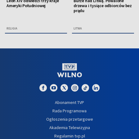
Leon XIV odwiedzi trzy kraje
Burze nad Litwą. Powalone
Ameryki Południowej
drzewa i tysiące odbiorców bez
prądu
RELIGIA
LITWA
Abonament TVP
Rada Programowa
Ogłoszenia przetargowe
Akademia Telewizyjna
Regulamin tvp.pl