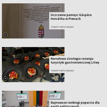
Uczczenie pamięci Gáspára
Horvátha w Prenach
TEMATY INFO WILNO
Narodowa strategia rozwoju
turystyki gastronomicznej Litwy
TEMATY INFO WILNO
Najnowsze rankingi poparcia dla
partii politycznych