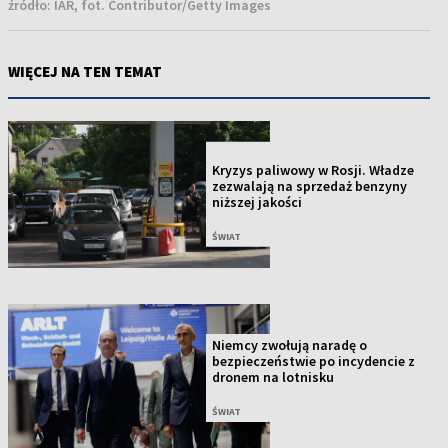
źródło:
IAR, fot. Contributor/Getty Images
WIĘCEJ NA TEN TEMAT
NOWOŚĆ
Kryzys paliwowy w Rosji. Władze
zezwalają na sprzedaż benzyny
niższej jakości
ŚWIAT
Niemcy zwołują naradę o
bezpieczeństwie po incydencie z
dronem na lotnisku
ŚWIAT