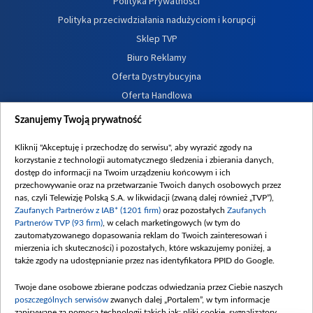
Polityka Prywatności
Polityka przeciwdziałania nadużyciom i korupcji
Sklep TVP
Biuro Reklamy
Oferta Dystrybucyjna
Oferta Handlowa
Dostępność
Szanujemy Twoją prywatność
Moje zgody
Kliknij "Akceptuję i przechodzę do serwisu", aby wyrazić zgody na
Procedura zgłoszeń wewnętrznych
korzystanie z technologii automatycznego śledzenia i zbierania danych,
dostęp do informacji na Twoim urządzeniu końcowym i ich
przechowywanie oraz na przetwarzanie Twoich danych osobowych przez
nas, czyli Telewizję Polską S.A. w likwidacji (zwaną dalej również „TVP”),
Zaufanych Partnerów z IAB* (1201 firm)
oraz pozostałych
Zaufanych
Partnerów TVP (93 firm)
, w celach marketingowych (w tym do
zautomatyzowanego dopasowania reklam do Twoich zainteresowań i
mierzenia ich skuteczności) i pozostałych, które wskazujemy poniżej, a
także zgody na udostępnianie przez nas identyfikatora PPID do Google.
Twoje dane osobowe zbierane podczas odwiedzania przez Ciebie naszych
poszczególnych serwisów
zwanych dalej „Portalem”, w tym informacje
zapisywane za pomocą technologii takich jak: pliki cookie, sygnalizatory