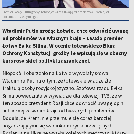
Premier Łotwy: Putin grożąc Łotwie, odwraca uwagę od problemów u siebie, fot.
Contributor/Getty Images
Władimir Putin grożąc Łotwie, chce odwrócić uwagę
od problemów we własnym kraju – uważa premier
Łotwy Evika Silina. W ocenie łotewskiego Biura
Ochrony Konstytucji groźby te wpisują się w obecny
kurs rosyjskiej polityki zagranicznej.
Niepokój i oburzenie na Łotwie wywołały słowa
Władimira Putina o tym, że łotewskie władze źle
traktują osoby rosyjskojęzyczne. Szefowa rządu Evika
Silina powiedziała w wywiadzie dla telewizji TV3, że w
ten sposób prezydent Rosji chce odwrócić uwagę opinii
publicznej w swoim kraju od bieżących problemów.
Dodała, że Kreml nie przejmuje się coraz bardziej
pogarszającymi się warunkami życia przeciętnych
Rosjan, a na Ukrainę wysyła kolejnych mężczyzn, którzy