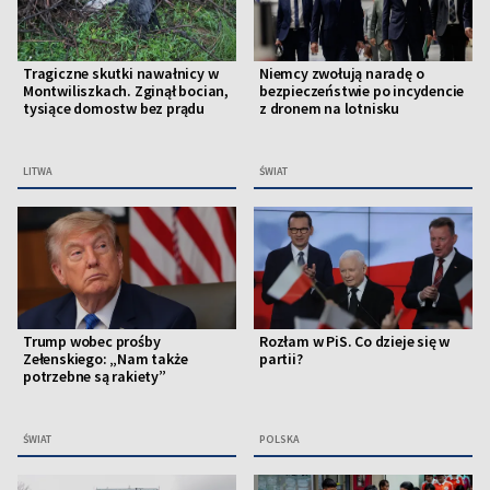
Tragiczne skutki nawałnicy w
Niemcy zwołują naradę o
Montwiliszkach. Zginął bocian,
bezpieczeństwie po incydencie
tysiące domostw bez prądu
z dronem na lotnisku
LITWA
ŚWIAT
Trump wobec prośby
Rozłam w PiS. Co dzieje się w
Zełenskiego: „Nam także
partii?
potrzebne są rakiety”
ŚWIAT
POLSKA