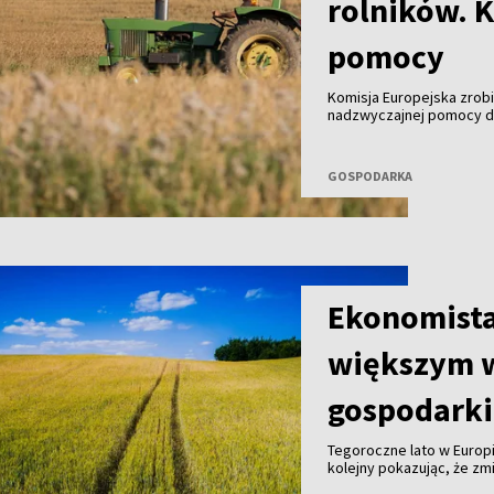
rolników. K
pomocy
Komisja Europejska zrobi
nadzwyczajnej pomocy dl
Z przedstawionego projek
niemal 9,8 mln euro, a 
wsparcie nawet trzykrotn
GOSPODARKA
Ekonomista
większym 
gospodarki
Tegoroczne lato w Europi
kolejny pokazując, że z
środowiskowym. Coraz wy