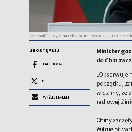
Armonaitė o ożywieniu eksportu: Litwa odzyskuje relacje h
Minister gos
UDOSTĘPNIJ
do Chin zacz
FACEBOOK
„Obserwujemy
X
początku, za
widzimy, że 
WYŚLIJ MAILEM
radiowej Žini
Chiny zaczęły
Wilnie otwar