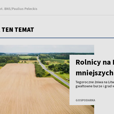
ot. BNS/Paulius Peleckis
 TEN TEMAT
Rolnicy na 
mniejszych 
Tegoroczne żniwa na Litw
gwałtowne burze i grad w
zostało zniszczonych; w
ziemniaków, marchwi i ceb
zbiorów, ale także gorsze
GOSPODARKA