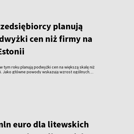
rzedsiębiorcy planują
dwyżki cen niż firmy na
Estonii
w tym roku planują podwyżki cen na większą skalę niż
nii. Jako główne powody wskazują wzrost ogólnych
ałalności oraz rosnące wydatki związane z
z badania przeprowadzonego przez firmę Norstat na
.
ln euro dla litewskich