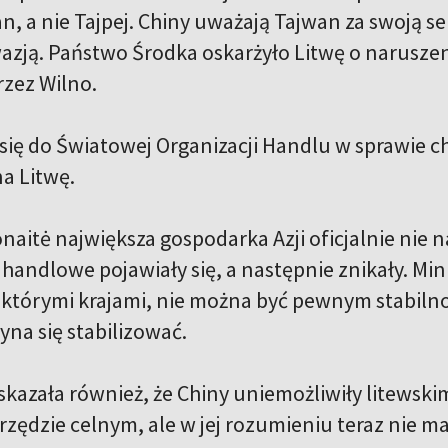
n, a nie Tajpej. Chiny uważają Tajwan za swoją s
wazją. Państwo Środka oskarżyło Litwę o naruszeni
zez Wilno.
się do Światowej Organizacji Handlu w sprawie 
a Litwę.
itė największa gospodarka Azji oficjalnie nie na
 handlowe pojawiały się, a następnie znikały. Mi
iektórymi krajami, nie można być pewnym stabilno
yna się stabilizować.
kazała również, że Chiny uniemożliwiły litewsk
zędzie celnym, ale w jej rozumieniu teraz nie ma