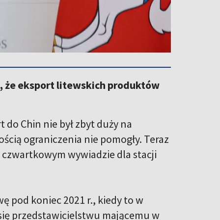
i, że eksport litewskich produktów
 do Chin nie był zbyt duży na
ścią ograniczenia nie pomogły. Teraz
w czwartkowym wywiadzie dla stacji
ę pod koniec 2021 r., kiedy to w
 się przedstawicielstwu mającemu w