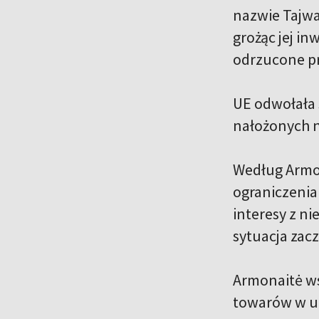
nazwie Tajwa
grożąc jej in
odrzucone pr
UE odwołała 
nałożonych n
Według Armona
ograniczenia
interesy z n
sytuacja zacz
Armonaitė ws
towarów w ur