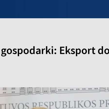
INFO WILNO
WILNO NA DZIEŃ DOBRY
PROGRAMY
ZGŁOŚ
 gospodarki: Eksport d