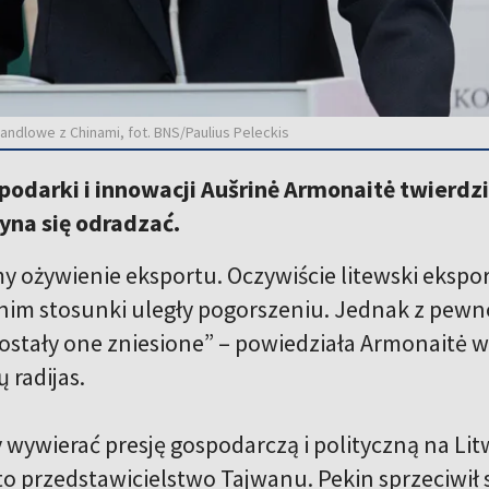
andlowe z Chinami, fot. BNS/Paulius Peleckis
podarki i innowacji Aušrinė Armonaitė twierdz
yna się odradzać.
 ożywienie eksportu. Oczywiście litewski eksport
nim stosunki uległy pogorszeniu. Jednak z pewno
zostały one zniesione” – powiedziała Armonaitė 
ų radijas.
 wywierać presję gospodarczą i polityczną na Litw
to przedstawicielstwo Tajwanu. Pekin sprzeciwił