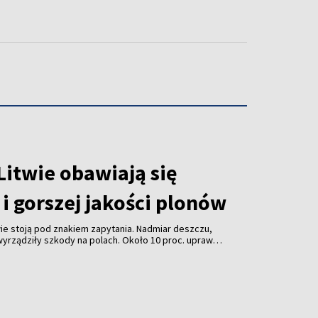
Litwie obawiają się
i gorszej jakości plonów
ie stoją pod znakiem zapytania. Nadmiar deszczu,
yrządziły szkody na polach. Około 10 proc. upraw
 gospodarstwach warzywnych straty dotyczą m.in.
uli. Rolnicy obawiają się nie tylko mniejszych
j jakości plonów.