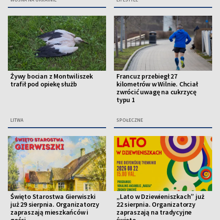
Żywy bocian z Montwiliszek
Francuz przebiegł 27
trafił pod opiekę służb
kilometrów w Wilnie. Chciał
zwrócić uwagę na cukrzycę
typu 1
LITWA
SPOŁECZNE
Święto Starostwa Gierwiszki
„Lato w Dziewieniszkach” już
już 29 sierpnia. Organizatorzy
22 sierpnia. Organizatorzy
zapraszają mieszkańców i
zapraszają na tradycyjne