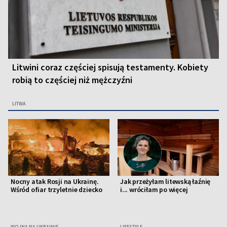
Litwini coraz częściej spisują testamenty. Kobiety
robią to częściej niż mężczyźni
LITWA
Nocny atak Rosji na Ukrainę.
Jak przeżyłam litewską łaźnię
Wśród ofiar trzyletnie dziecko
i... wróciłam po więcej
WOJNA NA UKRAINIE
LIFESTYLE