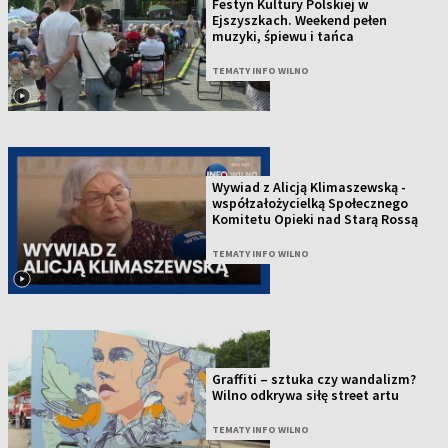
Festyn Kultury Polskiej w
Ejszyszkach. Weekend pełen
muzyki, śpiewu i tańca
TEMATY INFO WILNO
Wywiad z Alicją Klimaszewską -
współzałożycielką Społecznego
Komitetu Opieki nad Starą Rossą
TEMATY INFO WILNO
Graffiti – sztuka czy wandalizm?
Wilno odkrywa siłę street artu
TEMATY INFO WILNO