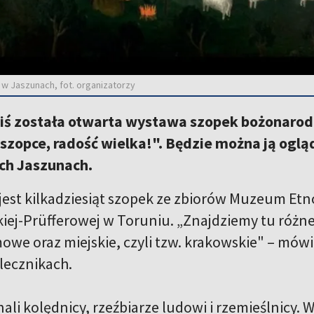
 Jaszunach, fot. organizatorzy
ziś została otwarta wystawa szopek bożonar
szopce, radość wielka!". Będzie można ją oglą
ch Jaszunach.
jest kilkadziesiąt szopek ze zbiorów Muzeum Etno
ej-Prüfferowej w Toruniu. „Znajdziemy tu różnej 
mowe oraz miejskie, czyli tzw. krakowskie" – mó
lecznikach.
ali kolędnicy, rzeźbiarze ludowi i rzemieślnicy.