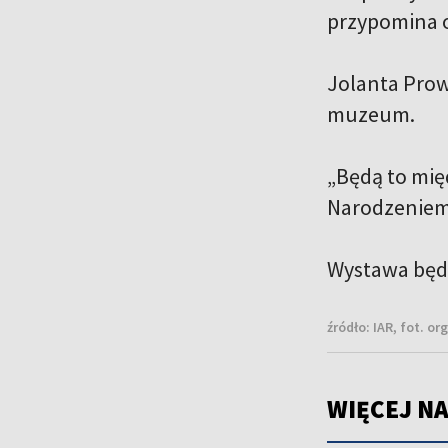
przypomina o
Jolanta Prow
muzeum.
„Będą to mię
Narodzeniem
Wystawa będz
źródło:
IAR, fot. or
WIĘCEJ NA