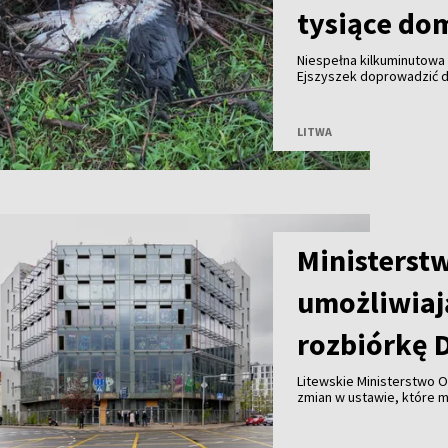
tysiące do
Niespełna kilkuminutowa 
Ejszyszek doprowadzić do
części wieloletniego gni
pozbawiły prądu tysiące
LITWA
Ministerst
umożliwiaj
rozbiórkę 
Litewskie Ministerstwo O
zmian w ustawie, które 
Wilnie przy wsparciu pry
przed ryzykiem nadużyć, k