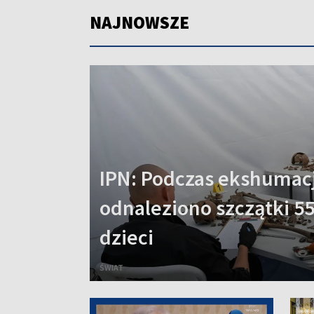
NAJNOWSZE
IPN: Podczas ekshumacj
odnaleziono szczątki 55
dzieci
ŚWIAT