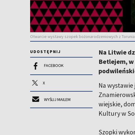
Otwarcie wystawy szopek bożonarodzeniowych z Torunia w
Na Litwie d
UDOSTĘPNIJ
Betlejem, w 
FACEBOOK
podwileński
X
Na wystawie 
Znamierowski
WYŚLIJ MAILEM
wiejskie, do
Kultury w So
Szopki wykon