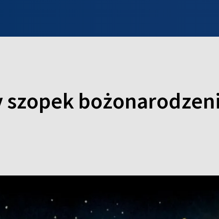
INFO WILNO
WILNO NA DZIEŃ DOBRY
PROGRAMY
ZGŁOŚ
 szopek bożonarodzeni