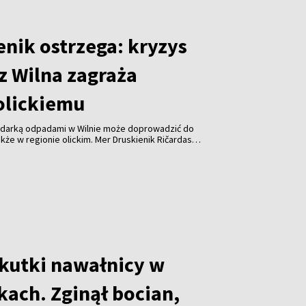
enik ostrzega: kryzys
z Wilna zagraża
olickiemu
odarką odpadami w Wilnie może doprowadzić do
kże w regionie olickim. Mer Druskienik Ričardas
 od początku sierpnia Wileńska Elektrociepłownia
uje już do spalania odpadów z tego regionu.
skutki nawałnicy w
kach. Zginął bocian,