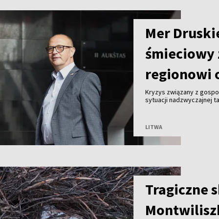
Mer Druski
śmieciowy 
regionowi 
Kryzys związany z gosp
sytuacji nadzwyczajnej ta
Malinauskas alarmuje, że
Kogeneracyjna nie przyjm
LITWA
Tragiczne 
Montwilisz