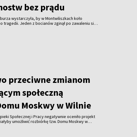
mostw bez prądu
burza wystarczyła, by w Montwiliszkach koło
 tragedii. Jeden z bocianów zginął po zawaleniu się
azda. Gwałtowne nawałnice, które przeszły nad Litwą,
 odbiorców i spowodowały liczne zniszczenia.
wo przeciwne zmianom
ącym społeczną
Domu Moskwy w Wilnie
pieki Społecznej i Pracy negatywnie oceniło projekt
miałyby umożliwić rozbiórkę tzw. Domu Moskwy w
watnych firm w formie darowizny. Resort ostrzega
orupcji i ograniczenia konkurencji.