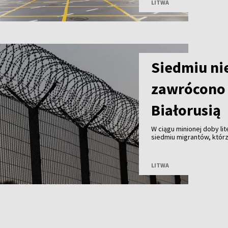
LITWA
Siedmiu ni
zawrócono 
Białorusią
W ciągu minionej doby li
siedmiu migrantów, którz
Białorusią. Od początku 
LITWA