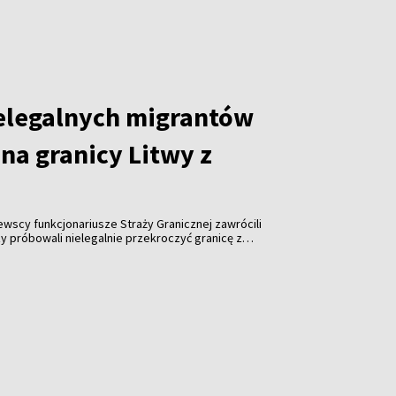
elegalnych migrantów
na granicy Litwy z
tewscy funkcjonariusze Straży Granicznej zawrócili
y próbowali nielegalnie przekroczyć granicę z
roku odnotowano już ponad tysiąc takich prób.