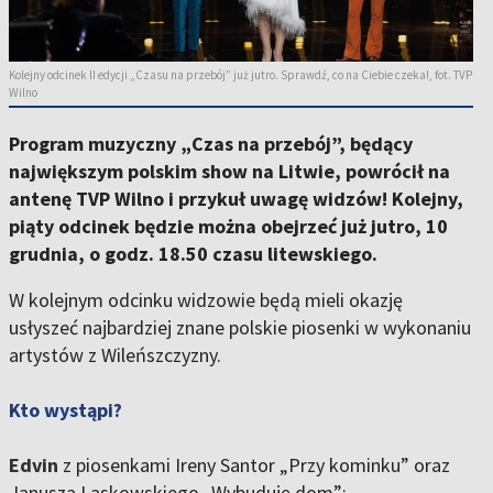
Kolejny odcinek II edycji „Czasu na przebój” już jutro. Sprawdź, co na Ciebie czeka!, fot. TVP
Wilno
Program muzyczny „Czas na przebój”, będący
największym polskim show na Litwie, powrócił na
antenę TVP Wilno i przykuł uwagę widzów! Kolejny,
piąty odcinek będzie można obejrzeć już jutro, 10
grudnia, o godz. 18.50 czasu litewskiego.
W kolejnym odcinku widzowie będą mieli okazję
usłyszeć najbardziej znane polskie piosenki w wykonaniu
artystów z Wileńszczyzny.
Kto wystąpi?
Edvin
z piosenkami Ireny Santor „Przy kominku” oraz
Janusza Laskowskiego „Wybuduję dom”;