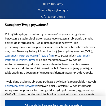
Biuro Reklamy
Oferta Dystrybucyjna
Oferta Handlowa
Dostępność
Szanujemy Twoją prywatność
Moje zgody
Kliknij "Akceptuję i przechodzę do serwisu", aby wyrazić zgody na
Procedura zgłoszeń wewnętrznych
korzystanie z technologii automatycznego śledzenia i zbierania danych,
dostęp do informacji na Twoim urządzeniu końcowym i ich
przechowywanie oraz na przetwarzanie Twoich danych osobowych przez
nas, czyli Telewizję Polską S.A. w likwidacji (zwaną dalej również „TVP”),
Zaufanych Partnerów z IAB* (1201 firm)
oraz pozostałych
Zaufanych
Partnerów TVP (93 firm)
, w celach marketingowych (w tym do
zautomatyzowanego dopasowania reklam do Twoich zainteresowań i
mierzenia ich skuteczności) i pozostałych, które wskazujemy poniżej, a
także zgody na udostępnianie przez nas identyfikatora PPID do Google.
Twoje dane osobowe zbierane podczas odwiedzania przez Ciebie naszych
poszczególnych serwisów
zwanych dalej „Portalem”, w tym informacje
zapisywane za pomocą technologii takich jak: pliki cookie, sygnalizatory
WWW lub innych podobnych technologii umożliwiających świadczenie
dopasowanych i bezpiecznych usług, personalizację treści oraz reklam,
udostępnianie funkcji mediów społecznościowych oraz analizowanie ruchu
Akceptuję i przechodzę do serwisu