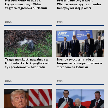
Mer Druskienik ostrzega:
Kryzys paliwowy w Rosji.
kryzys śmieciowy z Wilna
Władze zezwalają na sprzedaż
zagraża regionowi olickiemu
benzyny niższej jakości
LITWA
ŚWIAT
Tragiczne skutki nawałnicy w
Niemcy zwołują naradę o
Montwiliszkach. Zginął bocian,
bezpieczeństwie po incydencie
tysiące domostw bez prądu
z dronem na lotnisku
LITWA
ŚWIAT