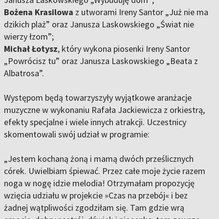
Bożena Krasilowa
z utworami Ireny Santor „Już nie ma
dzikich plaż” oraz Janusza Laskowskiego „Świat nie
wierzy łzom”;
Michał Łotysz
, który wykona piosenki Ireny Santor
„Powrócisz tu” oraz Janusza Laskowskiego „Beata z
Albatrosa”.
Występom będą towarzyszyły wyjątkowe aranżacje
muzyczne w wykonaniu Rafała Jackiewicza z orkiestrą,
efekty specjalne i wiele innych atrakcji. Uczestnicy
skomentowali swój udział w programie:
„Jestem kochaną żoną i mamą dwóch prześlicznych
córek. Uwielbiam śpiewać. Przez całe moje życie razem
noga w nogę idzie melodia! Otrzymałam propozycję
wzięcia udziału w projekcie »Czas na przebój« i bez
żadnej wątpliwości zgodziłam się. Tam gdzie wrą