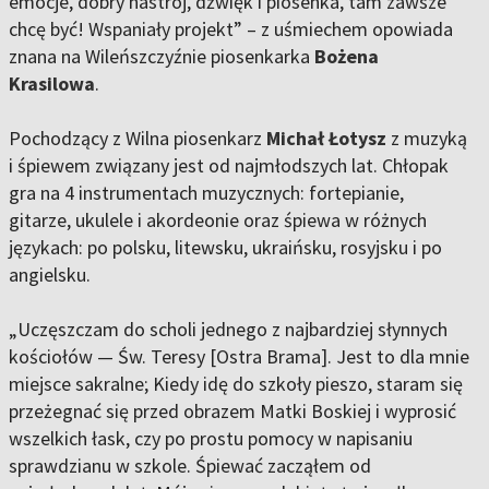
emocje, dobry nastrój, dźwięk i piosenka, tam zawsze
chcę być! Wspaniały projekt” – z uśmiechem opowiada
znana na Wileńszczyźnie piosenkarka
Bożena
Krasilowa
.
Pochodzący z Wilna piosenkarz
Michał Łotysz
z muzyką
i śpiewem związany jest od najmłodszych lat. Chłopak
gra na 4 instrumentach muzycznych: fortepianie,
gitarze, ukulele i akordeonie oraz śpiewa w różnych
językach: po polsku, litewsku, ukraińsku, rosyjsku i po
angielsku.
„Uczęszczam do scholi jednego z najbardziej słynnych
kościołów — Św. Teresy [Ostra Brama]. Jest to dla mnie
miejsce sakralne; Kiedy idę do szkoły pieszo, staram się
przeżegnać się przed obrazem Matki Boskiej i wyprosić
wszelkich łask, czy po prostu pomocy w napisaniu
sprawdzianu w szkole. Śpiewać zacząłem od