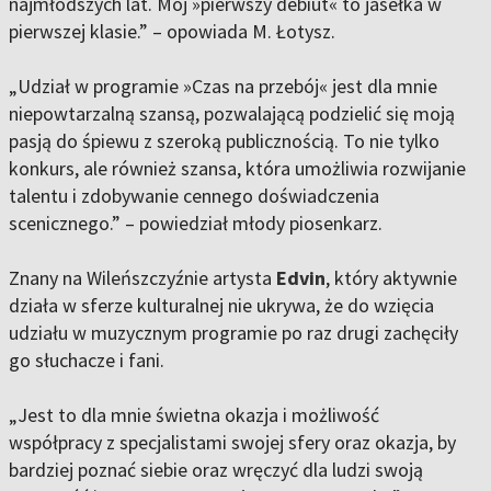
najmłodszych lat. Mój »pierwszy debiut« to jasełka w
pierwszej klasie.” – opowiada M. Łotysz.
„Udział w programie »Czas na przebój« jest dla mnie
niepowtarzalną szansą, pozwalającą podzielić się moją
pasją do śpiewu z szeroką publicznością. To nie tylko
konkurs, ale również szansa, która umożliwia rozwijanie
talentu i zdobywanie cennego doświadczenia
scenicznego.” – powiedział młody piosenkarz.
Znany na Wileńszczyźnie artysta
Edvin
, który aktywnie
działa w sferze kulturalnej nie ukrywa, że do wzięcia
udziału w muzycznym programie po raz drugi zachęciły
go słuchacze i fani.
„Jest to dla mnie świetna okazja i możliwość
współpracy z specjalistami swojej sfery oraz okazja, by
bardziej poznać siebie oraz wręczyć dla ludzi swoją