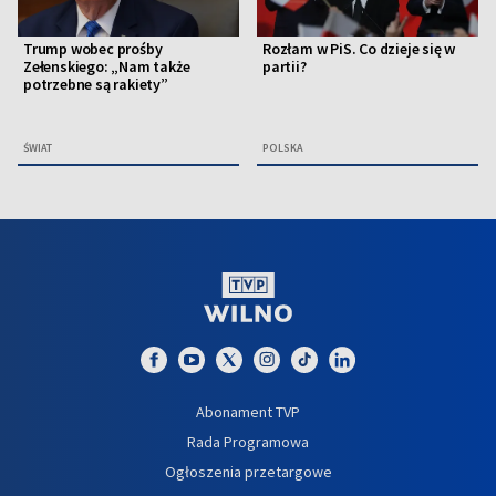
Trump wobec prośby
Rozłam w PiS. Co dzieje się w
Zełenskiego: „Nam także
partii?
potrzebne są rakiety”
ŚWIAT
POLSKA
Abonament TVP
Rada Programowa
Ogłoszenia przetargowe