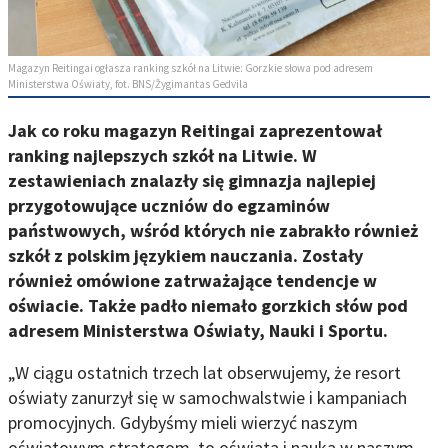
Magazyn Reitingai ogłasza ranking szkół na Litwie: Gorzkie słowa pod adresem
Ministerstwa Oświaty, fot. BNS/Žygimantas Gedvila
Jak co roku magazyn Reitingai zaprezentował
ranking najlepszych szkół na Litwie. W
zestawieniach znalazły się gimnazja najlepiej
przygotowujące uczniów do egzaminów
państwowych, wśród których nie zabrakło również
szkół z polskim językiem nauczania. Zostały
również omówione zatrważające tendencje w
oświacie. Także padło niemało gorzkich słów pod
adresem Ministerstwa Oświaty, Nauki i Sportu.
„W ciągu ostatnich trzech lat obserwujemy, że resort
oświaty zanurzył się w samochwalstwie i kampaniach
promocyjnych. Gdybyśmy mieli wierzyć naszym
oświatowym strategom, to oświata i nauka w naszym