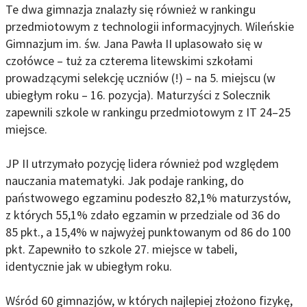
Te dwa gimnazja znalazły się również w rankingu
przedmiotowym z technologii informacyjnych. Wileńskie
Gimnazjum im. św. Jana Pawła II uplasowało się w
czołówce – tuż za czterema litewskimi szkołami
prowadzącymi selekcję uczniów (!) – na 5. miejscu (w
ubiegłym roku – 16. pozycja). Maturzyści z Solecznik
zapewnili szkole w rankingu przedmiotowym z IT 24–25
miejsce.
JP II utrzymało pozycję lidera również pod względem
nauczania matematyki. Jak podaje ranking, do
państwowego egzaminu podeszło 82,1% maturzystów,
z których 55,1% zdało egzamin w przedziale od 36 do
85 pkt., a 15,4% w najwyżej punktowanym od 86 do 100
pkt. Zapewniło to szkole 27. miejsce w tabeli,
identycznie jak w ubiegłym roku.
Wśród 60 gimnazjów, w których najlepiej złożono fizykę,