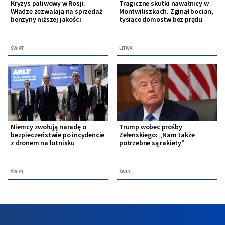
Kryzys paliwowy w Rosji.
Tragiczne skutki nawałnicy w
Władze zezwalają na sprzedaż
Montwiliszkach. Zginął bocian,
benzyny niższej jakości
tysiące domostw bez prądu
ŚWIAT
LITWA
Niemcy zwołują naradę o
Trump wobec prośby
bezpieczeństwie po incydencie
Zełenskiego: „Nam także
z dronem na lotnisku
potrzebne są rakiety”
ŚWIAT
ŚWIAT