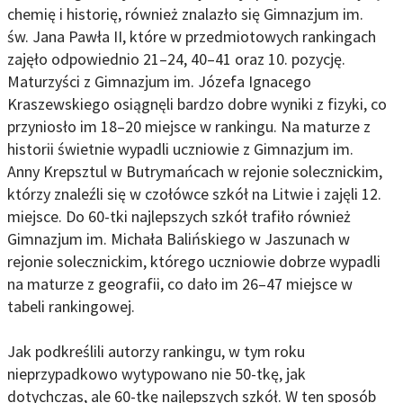
chemię i historię, również znalazło się Gimnazjum im.
św. Jana Pawła II, które w przedmiotowych rankingach
zajęło odpowiednio 21–24, 40–41 oraz 10. pozycję.
Maturzyści z Gimnazjum im. Józefa Ignacego
Kraszewskiego osiągnęli bardzo dobre wyniki z fizyki, co
przyniosło im 18–20 miejsce w rankingu. Na maturze z
historii świetnie wypadli uczniowie z Gimnazjum im.
Anny Krepsztul w Butrymańcach w rejonie solecznickim,
którzy znaleźli się w czołówce szkół na Litwie i zajęli 12.
miejsce. Do 60-tki najlepszych szkół trafiło również
Gimnazjum im. Michała Balińskiego w Jaszunach w
rejonie solecznickim, którego uczniowie dobrze wypadli
na maturze z geografii, co dało im 26–47 miejsce w
tabeli rankingowej.
Jak podkreślili autorzy rankingu, w tym roku
nieprzypadkowo wytypowano nie 50-tkę, jak
dotychczas, ale 60-tkę najlepszych szkół. W ten sposób