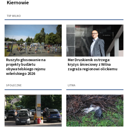
Kiernowie
TVP WILNO
Ruszyło głosowanie na
Mer Druskienik ostrzega:
projekty budżetu
kryzys śmieciowy z Wilna
obywatelskiego rejonu
zagraża regionowi olickiemu
wileńskiego 2026
SPOŁECZNE
LITWA