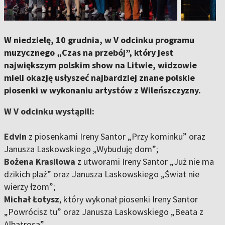
W niedzielę, 10 grudnia, w V odcinku programu
muzycznego „Czas na przebój”, który jest
największym polskim show na Litwie, widzowie
mieli okazję usłyszeć najbardziej znane polskie
piosenki w wykonaniu artystów z Wileńszczyzny.
W V odcinku wystąpili:
Edvin
z piosenkami Ireny Santor „Przy kominku” oraz
Janusza Laskowskiego „Wybuduję dom”;
Bożena Krasilowa
z utworami Ireny Santor „Już nie ma
dzikich plaż” oraz Janusza Laskowskiego „Świat nie
wierzy łzom”;
Michał Łotysz
, który wykonał piosenki Ireny Santor
„Powrócisz tu” oraz Janusza Laskowskiego „Beata z
Albatrosa”.