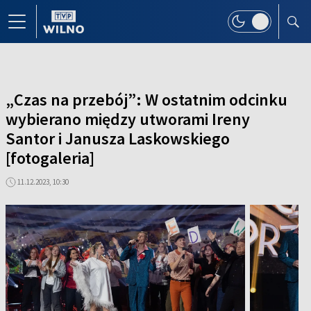
„Czas na przebój”: W ostatnim odcinku
wybierano między utworami Ireny
Santor i Janusza Laskowskiego
[fotogaleria]
11.12.2023, 10:30