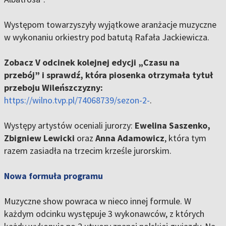
Występom towarzyszyły wyjątkowe aranżacje muzyczne
w wykonaniu orkiestry pod batutą Rafała Jackiewicza.
Zobacz V odcinek kolejnej edycji „Czasu na
przebój” i sprawdź, która piosenka otrzymała tytuł
przeboju Wileńszczyzny:
https://wilno.tvp.pl/74068739/sezon-2-
.
Występy artystów oceniali jurorzy:
Ewelina Saszenko,
Zbigniew Lewicki
oraz
Anna Adamowicz
, która tym
razem zasiadła na trzecim krześle jurorskim.
Nowa formuła programu
Muzyczne show powraca w nieco innej formule. W
każdym odcinku występuje 3 wykonawców, z których