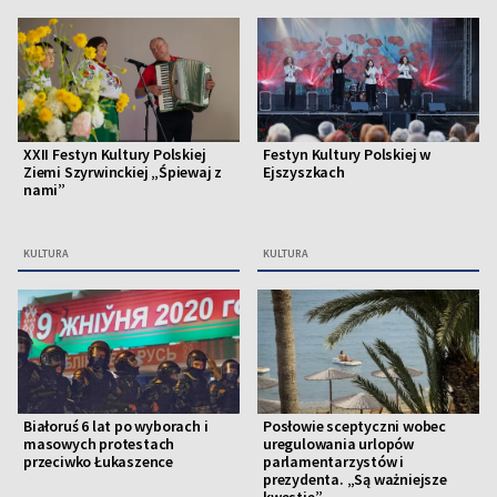
XXII Festyn Kultury Polskiej
Festyn Kultury Polskiej w
Ziemi Szyrwinckiej „Śpiewaj z
Ejszyszkach
nami”
KULTURA
KULTURA
Białoruś 6 lat po wyborach i
Posłowie sceptyczni wobec
masowych protestach
uregulowania urlopów
przeciwko Łukaszence
parlamentarzystów i
prezydenta. „Są ważniejsze