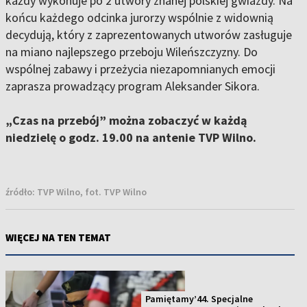
każdy wykonuje po 2 utwory znanej polskiej gwiazdy. Na
końcu każdego odcinka jurorzy wspólnie z widownią
decydują, który z zaprezentowanych utworów zasługuje
na miano najlepszego przeboju Wileńszczyzny. Do
wspólnej zabawy i przeżycia niezapomnianych emocji
zaprasza prowadzący program Aleksander Sikora.
„Czas na przebój” można zobaczyć w każdą
niedzielę o godz. 19.00 na antenie TVP Wilno.
źródło:
TVP Wilno, fot. TVP Wilno
WIĘCEJ NA TEN TEMAT
Pamiętamy’44. Specjalne