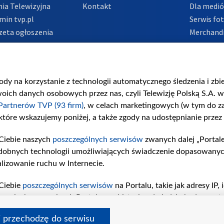
ia Telewizyjna
Kontakt
Dla medi
min tvp.pl
Serwis fo
zeta ogłoszenia
Merchandi
acje o nadawcy
Polityka 
Polityka 
nadużycio
gody na korzystanie z technologii automatycznego śledzenia i zb
ch danych osobowych przez nas, czyli Telewizję Polską S.A. w 
Partnerów TVP (93 firm)
, w celach marketingowych (w tym do 
 które wskazujemy poniżej, a także zgody na udostępnianie przez
Ciebie naszych
poszczególnych serwisów
zwanych dalej „Portal
dobnych technologii umożliwiających świadczenie dopasowanych i
lizowanie ruchu w Internecie.
Ciebie
poszczególnych serwisów
na Portalu, takie jak adresy IP
iwaniach w serwisach Portalu czy historia odwiedzin będą prze
tępujących celów i funkcji: przechowywania informacji na urząd
i przechodzę do serwisu
sonalizowanych reklam, tworzenia profilu spersonalizowanych t