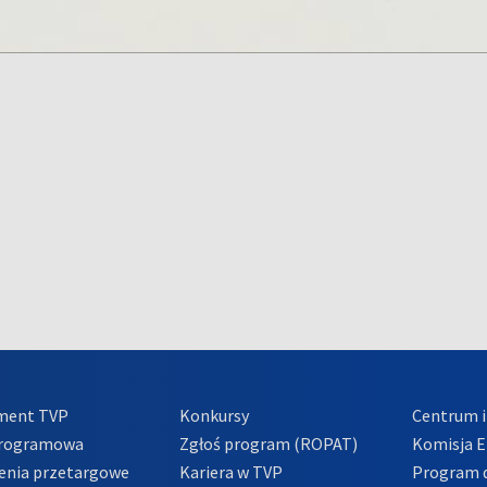
ment TVP
Konkursy
Centrum i
Programowa
Zgłoś program (ROPAT)
Komisja E
enia przetargowe
Kariera w TVP
Program d