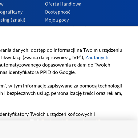
ów
Oferta Handlowa
tograficzny
Dostępność
sing (znaki)
Moje zgody
Prywatności
Procedura zgłoszeń
wewnętrznych
przeciwdziałania
m i korupcji
ierania danych, dostęp do informacji na Twoim urządzeniu
likwidacji (zwaną dalej również „TVP”),
Zaufanych
zautomatyzowanego dopasowania reklam do Twoich
 nas identyfikatora PPID do Google.
em”, w tym informacje zapisywane za pomocą technologii
 bezpiecznych usług, personalizację treści oraz reklam,
, identyfikatory Twoich urządzeń końcowych i
twarzane przez TVP,
Zaufanych Partnerów z IAB
oraz
zeniu lub dostęp do nich, wyboru podstawowych reklam,
reści, wyboru spersonalizowanych treści, pomiaru