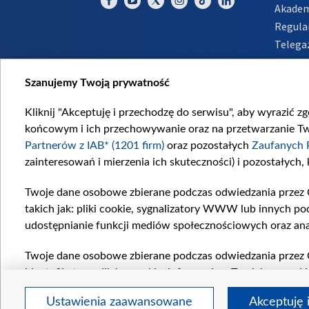
Akadem
Regula
Telega
Inform
Szanujemy Twoją prywatność
Kliknij "Akceptuję i przechodzę do serwisu", aby wyrazić z
końcowym i ich przechowywanie oraz na przetwarzanie Twoi
Partnerów z IAB* (1201 firm)
oraz pozostałych
Zaufanych 
zainteresowań i mierzenia ich skuteczności) i pozostałych,
Twoje dane osobowe zbierane podczas odwiedzania przez 
takich jak: pliki cookie, sygnalizatory WWW lub innych po
udostępnianie funkcji mediów społecznościowych oraz ana
Twoje dane osobowe zbierane podczas odwiedzania przez 
identyfikatory plików cookie, informacje o Twoich wyszuk
pozostałych
Zaufanych Partnerów TVP
dla realizacji nas
Ustawienia zaawansowane
Akceptuję 
wyboru spersonalizowanych reklam, tworzenia profilu sper