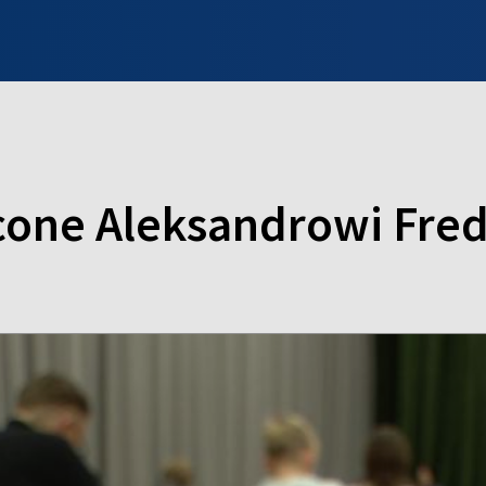
INFO WILNO
WILNO NA DZIEŃ DOBRY
PROGRAMY
ZGŁOŚ
one Aleksandrowi Fred