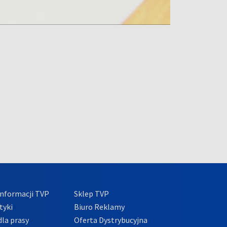
nformacji TVP
Sklep TVP
tyki
Biuro Reklamy
la prasy
Oferta Dystrybucyjna