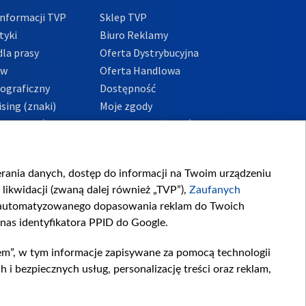
nformacji TVP
Sklep TVP
tyki
Biuro Reklamy
la prasy
Oferta Dystrybucyjna
ów
Oferta Handlowa
tograficzny
Dostępność
sing (znaki)
Moje zgody
Prywatności
Procedura zgłoszeń
wewnętrznych
przeciwdziałania
m i korupcji
ierania danych, dostęp do informacji na Twoim urządzeniu
likwidacji (zwaną dalej również „TVP”),
Zaufanych
zautomatyzowanego dopasowania reklam do Twoich
 nas identyfikatora PPID do Google.
em”, w tym informacje zapisywane za pomocą technologii
 bezpiecznych usług, personalizację treści oraz reklam,