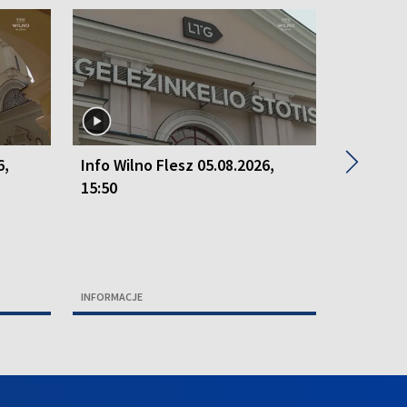
▶
6,
Info Wilno Flesz 05.08.2026,
Info Wil
15:50
15:50
INFORMACJE
INFORMACJ