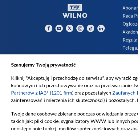
Abona
Rada 
Ogłosz
Akadem
Regula
Telega
Inform
Szanujemy Twoją prywatność
Kliknij "Akceptuję i przechodzę do serwisu", aby wyrazić z
końcowym i ich przechowywanie oraz na przetwarzanie Twoi
Partnerów z IAB* (1201 firm)
oraz pozostałych
Zaufanych 
zainteresowań i mierzenia ich skuteczności) i pozostałych,
Twoje dane osobowe zbierane podczas odwiedzania przez 
takich jak: pliki cookie, sygnalizatory WWW lub innych po
udostępnianie funkcji mediów społecznościowych oraz ana