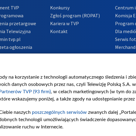
ment TVP
Konkursy
Centrum i
Programowa
Zgłoś program (ROPAT)
Komisja E
enia przetargowe
Kariera w TVP
Program d
ia Telewizyjna
Kontakt
Dla medi
min tvp.pl
Serwis fo
zeta ogłoszenia
Merchandi
acje o nadawcy
Polityka 
Polityka 
nadużycio
gody na korzystanie z technologii automatycznego śledzenia i zb
ch danych osobowych przez nas, czyli Telewizję Polską S.A. w 
Partnerów TVP (93 firm)
, w celach marketingowych (w tym do 
 które wskazujemy poniżej, a także zgody na udostępnianie przez
Ciebie naszych
poszczególnych serwisów
zwanych dalej „Portal
dobnych technologii umożliwiających świadczenie dopasowanych i
lizowanie ruchu w Internecie.