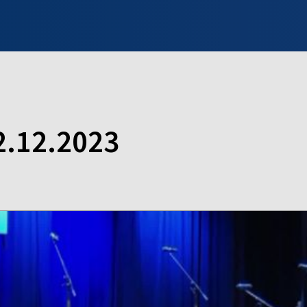
INFO WILNO
WILNO NA DZIEŃ DOBRY
PROGRAMY
ZGŁOŚ
2.12.2023