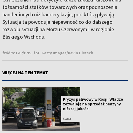
tożsamości statków towarowych oraz podnoszenia
bander innych niż bandery kraju, pod którą pływają.
Sytuacja ta powoduje niepewność co do dalszego
rozwoju sytuacji na Morzu Czerwonym i w regionie
Bliskiego Wschodu.
źródło:
PAP/BNS, fot. Getty Images/Kevin Dietsch
WIĘCEJ NA TEN TEMAT
Kryzys paliwowy w Rosji. Władze
zezwalają na sprzedaż benzyny
niższej jakości
ŚWIAT