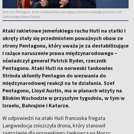
Rzecznik Pentagonu: Ataki rakietowe Huti wymagają natychmiastowego działania, fot.
Getty Images/Kevin Dietsch
Ataki rakietowe jemeńskiego ruchu Huti na statki i
okręty stały się przedmiotem poważnych obaw ze
strony Pentagonu, który uważa je za destabilizujące
i rażące naruszenie prawa międzynarodowego –
oświadczył generał Patrick Ryder, rzecznik
Pentagonu. Ataki Huti na norweski tankowiec
Strinda skłoniły Pentagon do wezwania do
międzynarodowej reakcji na te działania. Szef
Pentagonu, Lloyd Austin, ma w planach wizyty na
Bliskim Wschodzie w przyszłym tygodniu, w tym w
Izraelu, Bahrajnie i Katarze.
W odpowiedzi na ataki Huti francuska fregata
Langwedocja zniszczyła drona, który stanowił
zagrożenie dla norweskiego tankowca na Morzu