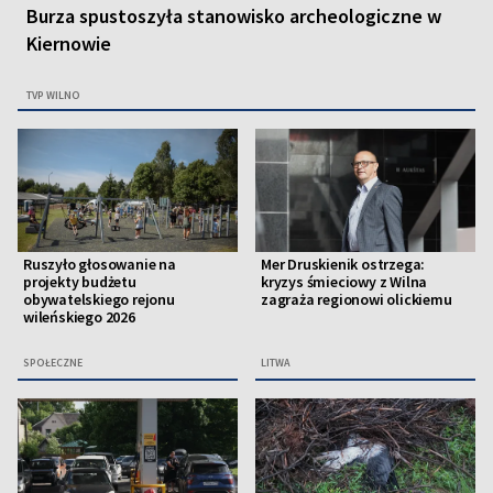
Burza spustoszyła stanowisko archeologiczne w
Kiernowie
TVP WILNO
Ruszyło głosowanie na
Mer Druskienik ostrzega:
projekty budżetu
kryzys śmieciowy z Wilna
obywatelskiego rejonu
zagraża regionowi olickiemu
wileńskiego 2026
SPOŁECZNE
LITWA