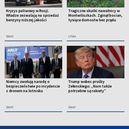
Kryzys paliwowy w Rosji.
Tragiczne skutki nawałnicy w
Władze zezwalają na sprzedaż
Montwiliszkach. Zginął bocian,
benzyny niższej jakości
tysiące domostw bez prądu
ŚWIAT
LITWA
Niemcy zwołują naradę o
Trump wobec prośby
bezpieczeństwie po incydencie
Zełenskiego: „Nam także
z dronem na lotnisku
potrzebne są rakiety”
ŚWIAT
ŚWIAT