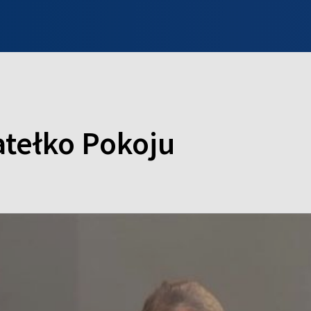
INFO WILNO
WILNO NA DZIEŃ DOBRY
PROGRAMY
ZGŁOŚ
atełko Pokoju