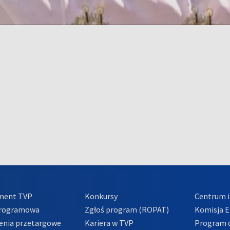
ment TVP
Konkursy
Centrum i
Programowa
Zgłoś program (ROPAT)
Komisja E
enia przetargowe
Kariera w TVP
Program d