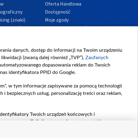
ów
Oferta Handlowa
tograficzny
Dostępność
sing (znaki)
Moje zgody
Prywatności
Procedura zgłoszeń
wewnętrznych
przeciwdziałania
m i korupcji
ierania danych, dostęp do informacji na Twoim urządzeniu
likwidacji (zwaną dalej również „TVP”),
Zaufanych
zautomatyzowanego dopasowania reklam do Twoich
 nas identyfikatora PPID do Google.
em”, w tym informacje zapisywane za pomocą technologii
 bezpiecznych usług, personalizację treści oraz reklam,
, identyfikatory Twoich urządzeń końcowych i
twarzane przez TVP,
Zaufanych Partnerów z IAB
oraz
zeniu lub dostęp do nich, wyboru podstawowych reklam,
reści, wyboru spersonalizowanych treści, pomiaru