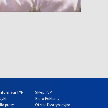
nformacji TVP
Sklep TVP
tyki
Biuro Reklamy
la prasy
Oferta Dystrybucyjna