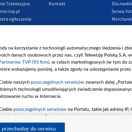
ia Telewizyjna
Kontakt
Dla medi
min tvp.pl
Serwis fo
zeta ogłoszenia
Merchandi
acje o nadawcy
Polityka 
Polityka 
nadużycio
gody na korzystanie z technologii automatycznego śledzenia i zb
ch danych osobowych przez nas, czyli Telewizję Polską S.A. w 
Partnerów TVP (93 firm)
, w celach marketingowych (w tym do 
 które wskazujemy poniżej, a także zgody na udostępnianie przez
Ciebie naszych
poszczególnych serwisów
zwanych dalej „Portal
dobnych technologii umożliwiających świadczenie dopasowanych i
lizowanie ruchu w Internecie.
Ciebie
poszczególnych serwisów
na Portalu, takie jak adresy IP
iwaniach w serwisach Portalu czy historia odwiedzin będą prze
tępujących celów i funkcji: przechowywania informacji na urząd
i przechodzę do serwisu
sonalizowanych reklam, tworzenia profilu spersonalizowanych t