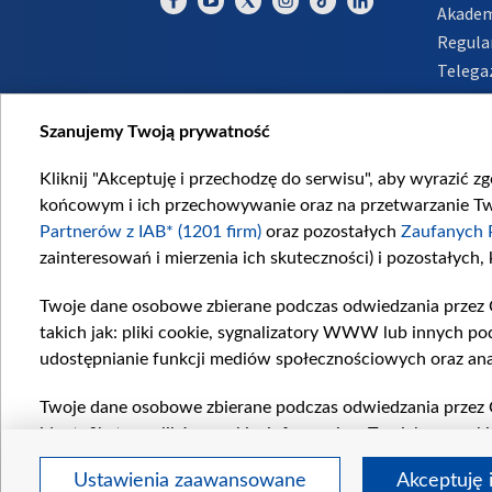
Akadem
Regula
Telega
Inform
Szanujemy Twoją prywatność
Kliknij "Akceptuję i przechodzę do serwisu", aby wyrazić z
końcowym i ich przechowywanie oraz na przetwarzanie Twoi
Partnerów z IAB* (1201 firm)
oraz pozostałych
Zaufanych 
zainteresowań i mierzenia ich skuteczności) i pozostałych,
Twoje dane osobowe zbierane podczas odwiedzania przez 
takich jak: pliki cookie, sygnalizatory WWW lub innych po
udostępnianie funkcji mediów społecznościowych oraz ana
Twoje dane osobowe zbierane podczas odwiedzania przez 
identyfikatory plików cookie, informacje o Twoich wyszuk
pozostałych
Zaufanych Partnerów TVP
dla realizacji nas
Ustawienia zaawansowane
Akceptuję 
wyboru spersonalizowanych reklam, tworzenia profilu sper