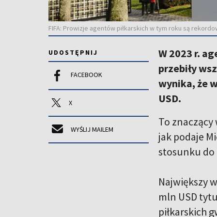
FIFA: Prowizje agentów piłkarskich w tym roku są rekord
W 2023 r. a
UDOSTĘPNIJ
przebiły ws
FACEBOOK
wynika, że 
USD.
X
To znaczący 
WYŚLIJ MAILEM
jak podaje M
stosunku do 
Największy w
mln USD tytu
piłkarskich g