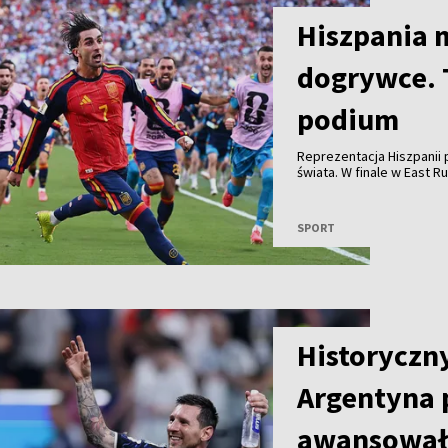
Hiszpania 
dogrywce. 
podium
Reprezentacja Hiszpanii p
świata. W finale w East 
golu Ferrana Torresa. C
zachowanie prezydenta U
rokiem podczas finału Kl
SPORT
podium.
Historyczny
Argentyna p
awansowała