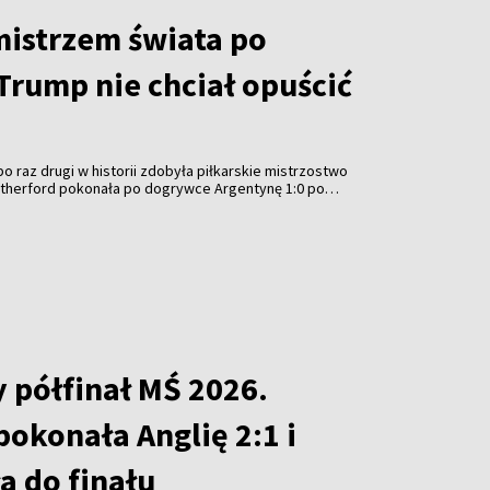
mistrzem świata po
Trump nie chciał opuścić
o raz drugi w historii zdobyła piłkarskie mistrzostwo
Rutherford pokonała po dogrywce Argentynę 1:0 po
eremonię wręczenia trofeum przyćmiło jednak
SA Donalda Trumpa, który – podobnie jak przed
ubowych Mistrzostw Świata – nie chciał opuścić
 półfinał MŚ 2026.
okonała Anglię 2:1 i
 do finału