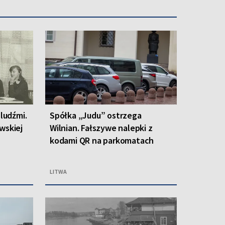
 ludźmi.
Spółka „Judu” ostrzega
wskiej
Wilnian. Fałszywe nalepki z
kodami QR na parkomatach
LITWA