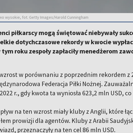
owo wysokie, fot. Getty Images/Harold Cunningham
genci piłkarscy mogą świętować niebywały sukc
zelkie dotychczasowe rekordy w kwocie wypłaca
w tym roku zespoły zapłaciły menedżerom za
wzrost w porównaniu z poprzednim rekordem z 20
iędzynarodowa Federacja Piłki Nożnej. Zauważal
2022 r., gdy kwota ta wyniosła 623,2 mln USD, co
pływ na ten wzrost miały kluby z Anglii, które ł
łem prowizji dla agentów. Kluby z Arabii Saudyjs
wiazd, przeznaczyły na ten cel 86 mln USD.