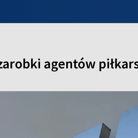
INFO WILNO
WILNO NA DZIEŃ DOBRY
PROGRAMY
ZGŁOŚ
arobki agentów piłkars