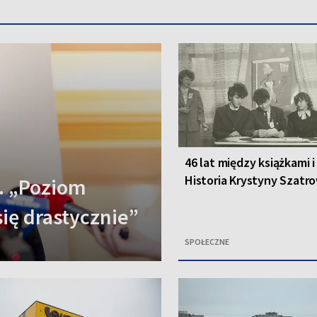
46 lat między książkami i
Historia Krystyny Szatro
. „Poziom
się drastycznie”
SPOŁECZNE