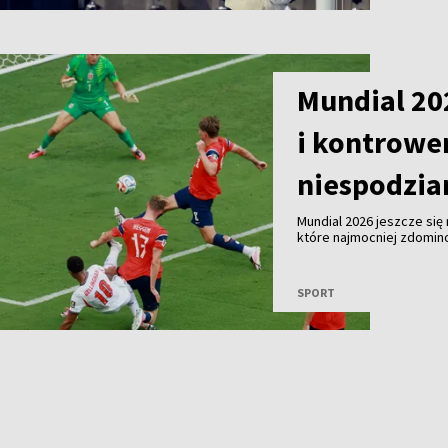
Mundial 20
i kontrower
niespodzia
Mundial 2026 jeszcze się
które najmocniej zdomin
emocji dużo mówi się o o
nowych rozwiązaniach w
bohaterach tej edycji.
SPORT