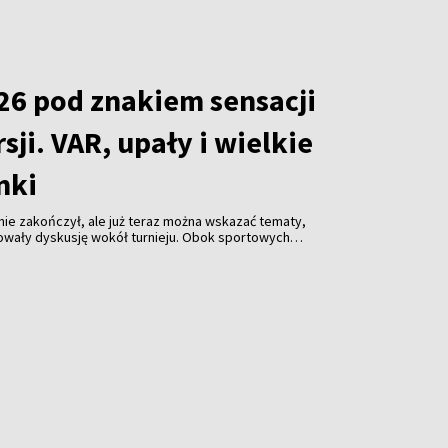
26 pod znakiem sensacji
sji. VAR, upały i wielkie
nki
 nie zakończył, ale już teraz można wskazać tematy,
owały dyskusję wokół turnieju. Obok sportowych
rganizacji mistrzostw, decyzjach sędziowskich,
prowadzonych przez FIFA oraz niespodziewanych