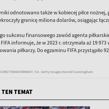
niki odnotowano także w kobiecej piłce nożnej, 
ekroczyły granicę miliona dolarów, osiągając łąc
go sukcesu finansowego zawód agenta piłkarskie
IFA informuje, że w 2023 r. otrzymała aż 19 973 
owania piłkarzy. Do egzaminu FIFA przystąpiło 9
CORE/TRANSFERMAKT, fot. Getty Images/Harold Cunningham
 TEN TEMAT