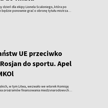
y dzień dla ekipy Lionela Scaloniego, która po
h będzie ponownie grać o obronę tytułu mistrza
ński portal Pagina12. Argentyna pokonała Anglię 2:1 w
trzostw świata, który został rozegrany w Atlancie, co
nale. Zagra w nim w niedzielę z Hiszpanią. Dzień
a zmierzą się w meczu o trzecie miejsce.
aństw UE przeciwko
Rosjan do sportu. Apel
 MKOl
skich, w tym Litwa, wezwało we wtorek Komisję
nia programów finansowania międzynarodowych
które dopuszczają rosyjskich i białoruskich
w zawodach.