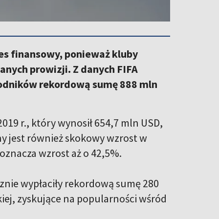
es finansowy, ponieważ kluby
nych prowizji. Z danych FIFA
wodników rekordową sumę 888 mln
19 r., który wynosił 654,7 mln USD,
ny jest również skokowy wzrost w
 oznacza wzrost aż o 42,5%.
ącznie wypłaciły rekordową sumę 280
kiej, zyskujące na popularności wśród