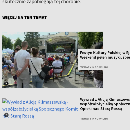
skutecznie zapobiegają tej chorobie.
WIĘCEJ NA TEN TEMAT
Festyn Kultury Polskiej w E
Weekend pełen muzyki, śpie
TEMATY INFO WILNO
Wywiad z Alicją Klimaszews
współzałożycielką Społecz
Opieki nad Starą Rossą
TEMATY INFO WILNO