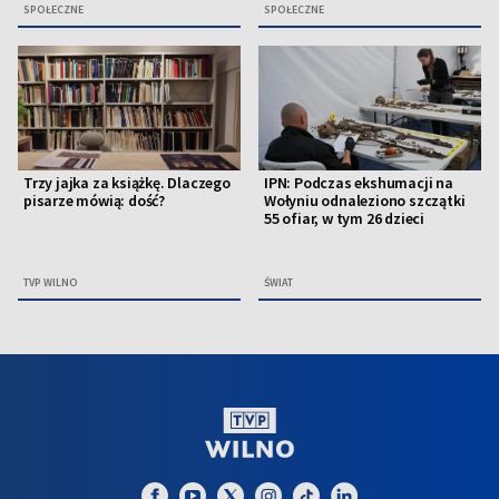
SPOŁECZNE
SPOŁECZNE
Trzy jajka za książkę. Dlaczego
IPN: Podczas ekshumacji na
pisarze mówią: dość?
Wołyniu odnaleziono szczątki
55 ofiar, w tym 26 dzieci
TVP WILNO
ŚWIAT