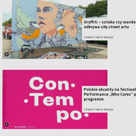
Graffiti – sztuka czy wand
odkrywa siłę street artu
TEMATY INFO WILNO
Polskie akcenty na festiw
Performance „Who Cares” p
programie
TEMATY INFO WILNO