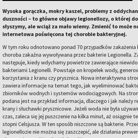
Wysoka gorączka, mokry kaszel, problemy z oddycha
duszności – to główne objawy legionellozy, o której do
słyszymy, ale wciąż za mało wiemy. Zmienić to może 
internetowa poświęcona tej chorobie bakteryjnej.
W tym roku odnotowano ponad 70 przypadków zakażenia l
choroba zakaźna wywoływana przez bakterie Legionella. Z
następuje, kiedy wdychamy powietrze zawierające niewido
bakteriami Legionelli. Powstaje on kropelek wody, gener
korzystania z kranu czy prysznica. Nowa interaktywna str
zawiera informacje na temat tego, jak wyeliminować bakte
zbiorników wodnych i systemów wodociągowych. Na stron
podana jest na przykład informacja, dlaczego i jak należy r
krany i słuchawki prysznicowe. Jeżeli woda nie była używa
czas, zaleca się jej puszczenie na kilka minut, aż osiągnie 
stopni Celsjusza. W ten sposób niszczone są bakterie. Prz
legionellozie nie można się zaszczepić, ale działania prewe