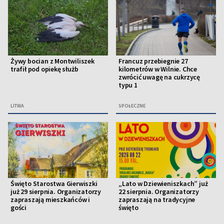
Żywy bocian z Montwiliszek
Francuz przebiegnie 27
trafił pod opiekę służb
kilometrów w Wilnie. Chce
zwrócić uwagę na cukrzycę
typu 1
LITWA
SPOŁECZNE
Święto Starostwa Gierwiszki
„Lato w Dziewieniszkach” już
już 29 sierpnia. Organizatorzy
22 sierpnia. Organizatorzy
zapraszają mieszkańców i
zapraszają na tradycyjne
gości
święto