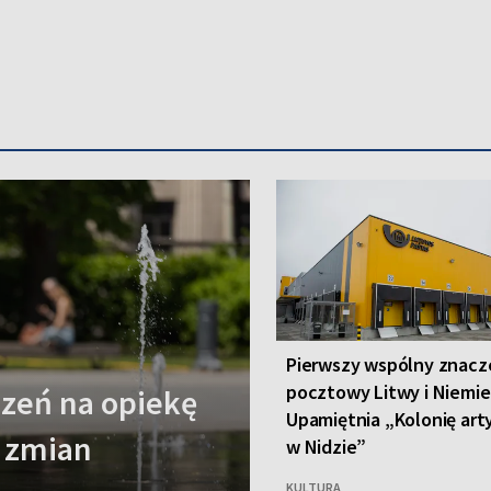
Pierwszy wspólny znacz
pocztowy Litwy i Niemie
zeń na opiekę
Upamiętnia „Kolonię ar
 zmian
w Nidzie”
KULTURA