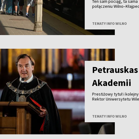
Ten sam pociąg, ta sama t
połączeniu Wilno–Kłajpe
bilet wcześniej, zapłaci m
spontaniczność może zapł
TEMATY INFO WILNO
Petrauskas
Akademii
Prestiżowy tytuł i kolej
Rektor Uniwersytetu Wil
członkiem Polskiej Akade
TEMATY INFO WILNO