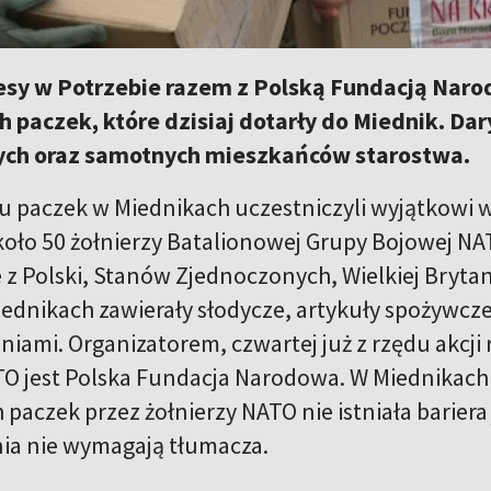
esy w Potrzebie razem z Polską Fundacją Nar
 paczek, które dzisiaj dotarły do Miednik. Dary
ych oraz samotnych mieszkańców starostwa.
 paczek w Miednikach uczestniczyli wyjątkowi w
oło 50 żołnierzy Batalionowej Grupy Bojowej NAT
e z Polski, Stanów Zjednoczonych, Wielkiej Brytan
ednikach zawierały słodycze, artykuły spożywcze
eniami. Organizatorem, czwartej już z rzędu akcj
TO jest Polska Fundacja Narodowa. W Miednikac
paczek przez żołnierzy NATO nie istniała bariera
ia nie wymagają tłumacza.