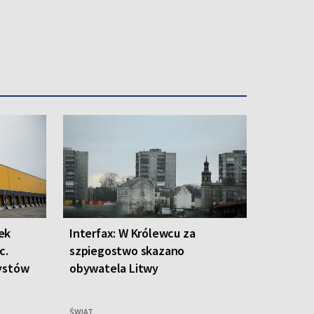
ek
Interfax: W Królewcu za
c.
szpiegostwo skazano
tystów
obywatela Litwy
ŚWIAT