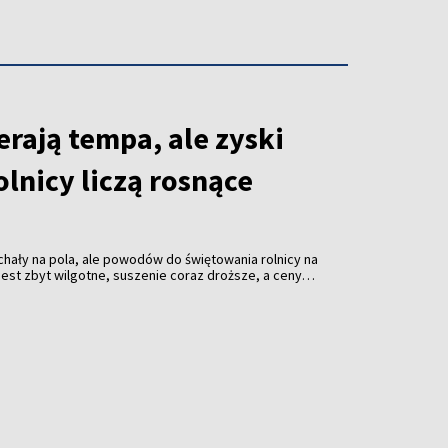
rają tempa, ale zyski
olnicy liczą rosnące
hały na pola, ale powodów do świętowania rolnicy na
o jest zbyt wilgotne, suszenie coraz droższe, a ceny
roczne żniwa dopiero nabierają tempa, ale kalkulatory
cują na pełnych obrotach. I pokazują, że zboże
koniecznie.