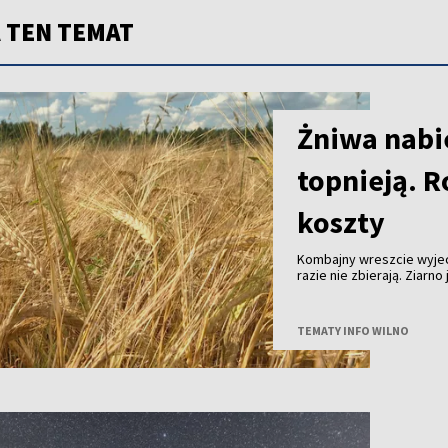
 TEN TEMAT
Żniwa nabie
topnieją. R
koszty
Kombajny wreszcie wyjec
razie nie zbierają. Ziarn
skupu coraz niższe. Tego
w gospodarstwach już pra
można zebrać. Zysk - nie
TEMATY INFO WILNO