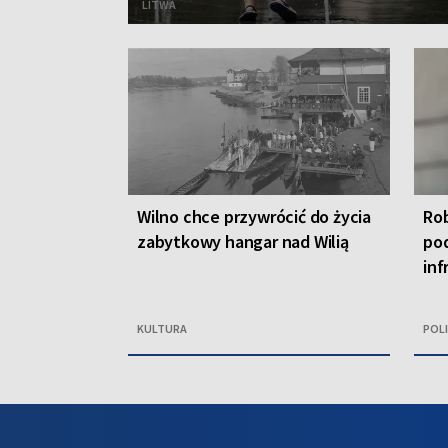
LITWA
Wilno chce przywrócić do życia
Rob
zabytkowy hangar nad Wilią
pod
inf
KULTURA
POL