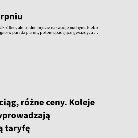
erpniu
 krótkie, ale trudno będzie nazwać je nudnymi. Niebo
jpierw parada planet, potem spadające gwiazdy, a na
nie słońca. Profesjonalny sprzęt może pomóc, ale
 ciemność i cierpliwość.
iąg, różne ceny. Koleje
wprowadzają
 taryfę