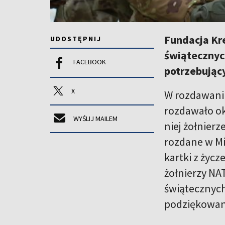
Fundacja Kr
UDOSTĘPNIJ
świątecznych
FACEBOOK
potrzebując
X
W rozdawaniu
rozdawało ok
WYŚLIJ MAILEM
niej żołnierz
rozdane w Mi
kartki z życz
żołnierzy NA
świątecznych 
podziękowan