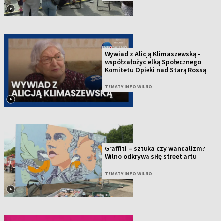
Wywiad z Alicją Klimaszewską -
współzałożycielką Społecznego
Komitetu Opieki nad Starą Rossą
TEMATY INFO WILNO
Graffiti – sztuka czy wandalizm?
Wilno odkrywa siłę street artu
TEMATY INFO WILNO