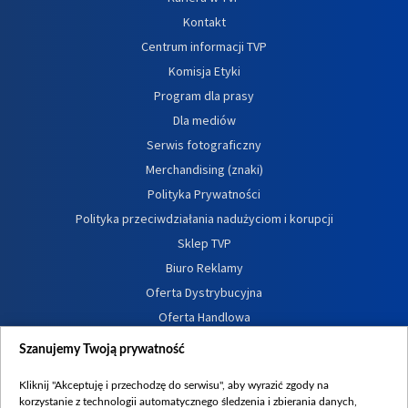
Kontakt
Centrum informacji TVP
Komisja Etyki
Program dla prasy
Dla mediów
Serwis fotograficzny
Merchandising (znaki)
Polityka Prywatności
Polityka przeciwdziałania nadużyciom i korupcji
Sklep TVP
Biuro Reklamy
Oferta Dystrybucyjna
Oferta Handlowa
Dostępność
Szanujemy Twoją prywatność
Moje zgody
Kliknij "Akceptuję i przechodzę do serwisu", aby wyrazić zgody na
Procedura zgłoszeń wewnętrznych
korzystanie z technologii automatycznego śledzenia i zbierania danych,