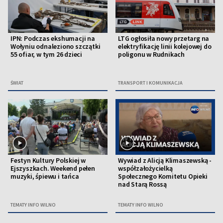
IPN: Podczas ekshumacji na
LTG ogłosiła nowy przetarg na
Wołyniu odnaleziono szczątki
elektryfikację linii kolejowej do
55 ofiar, w tym 26 dzieci
poligonu w Rudnikach
ŚWIAT
TRANSPORT I KOMUNIKACJA
Festyn Kultury Polskiej w
Wywiad z Alicją Klimaszewską -
Ejszyszkach. Weekend pełen
współzałożycielką
muzyki, śpiewu i tańca
Społecznego Komitetu Opieki
nad Starą Rossą
TEMATY INFO WILNO
TEMATY INFO WILNO