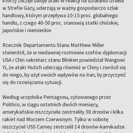
którzy zaczęli swoje ataki w reakcji na działania Izraela
w Strefie Gazy, uderzają w ważny gospodarczo szlak
handlowy, którym przepływa 10-15 proc. globalnego
handlu, z czego 40-50 proc. stanowią statki chińskie,
japońskie i niemieckie.
Rzecznik Departamentu Stanu Matthew Miller
stwierdził, że w niedawnej rozmowie szefów dyplomacji
USA i Chin sekretarz stanu Blinken powiedział Wangowi
Yi, że ataki Hutich uderzają również w Chiny i zwrócił się
do niego, by użył swoich wpływów na Iran, by przyczynić
się do rozwiązania sytuacji.
Według urzędnika Pentagonu, cytowanego przez
Politico, w ciągu ostatnich dwóch miesięcy,
amerykańskie niszczyciele zestrzeliły 38 dronów i kilka
rakiet nad Morzem Czerwonym. Tylko w sobotę
niszczyciel USS Carney zestrzelił 14 dronów-kamikadze.