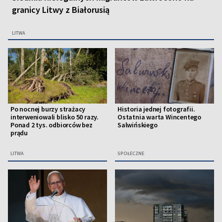
granicy Litwy z Białorusią
LITWA
Po nocnej burzy strażacy
Historia jednej fotografii.
interweniowali blisko 50 razy.
Ostatnia warta Wincentego
Ponad 2 tys. odbiorców bez
Salwińskiego
prądu
LITWA
SPOŁECZNE