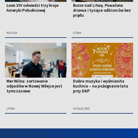
Leon XIV odwiedzi trzy kraje
Burze nad Litwą. Powalone
Ameryki Południowej
drzewa i tysiące odbiorców bez
prądu
RELIGIA
LITWA
Mer Wilna: sortowanie
Dobra muzyka i wyśmienita
odpadów w Nowej Wilejce jest
kuchnia – na pożegnanie lata
tymczasowe
przy DKP
LITWA
SPOŁECZNE