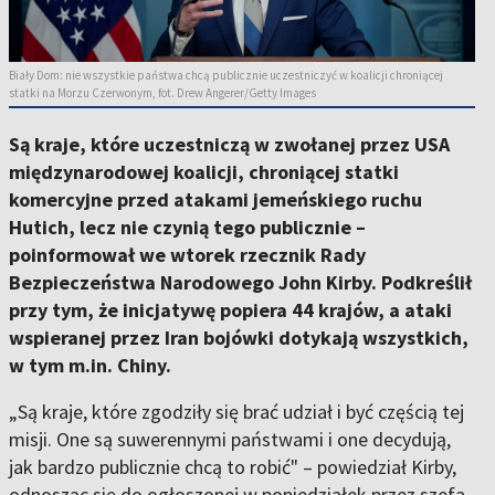
Biały Dom: nie wszystkie państwa chcą publicznie uczestniczyć w koalicji chroniącej
statki na Morzu Czerwonym, fot. Drew Angerer/Getty Images
Są kraje, które uczestniczą w zwołanej przez USA
międzynarodowej koalicji, chroniącej statki
komercyjne przed atakami jemeńskiego ruchu
Hutich, lecz nie czynią tego publicznie –
poinformował we wtorek rzecznik Rady
Bezpieczeństwa Narodowego John Kirby. Podkreślił
przy tym, że inicjatywę popiera 44 krajów, a ataki
wspieranej przez Iran bojówki dotykają wszystkich,
w tym m.in. Chiny.
„Są kraje, które zgodziły się brać udział i być częścią tej
misji. One są suwerennymi państwami i one decydują,
jak bardzo publicznie chcą to robić" – powiedział Kirby,
odnosząc się do ogłoszonej w poniedziałek przez szefa