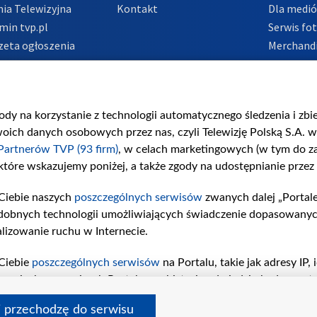
ia Telewizyjna
Kontakt
Dla medi
min tvp.pl
Serwis fo
zeta ogłoszenia
Merchandi
acje o nadawcy
Polityka 
Polityka 
nadużycio
gody na korzystanie z technologii automatycznego śledzenia i zb
ch danych osobowych przez nas, czyli Telewizję Polską S.A. w 
Partnerów TVP (93 firm)
, w celach marketingowych (w tym do 
 które wskazujemy poniżej, a także zgody na udostępnianie przez
Ciebie naszych
poszczególnych serwisów
zwanych dalej „Portal
dobnych technologii umożliwiających świadczenie dopasowanych i
lizowanie ruchu w Internecie.
Ciebie
poszczególnych serwisów
na Portalu, takie jak adresy IP
iwaniach w serwisach Portalu czy historia odwiedzin będą prze
tępujących celów i funkcji: przechowywania informacji na urząd
i przechodzę do serwisu
sonalizowanych reklam, tworzenia profilu spersonalizowanych t