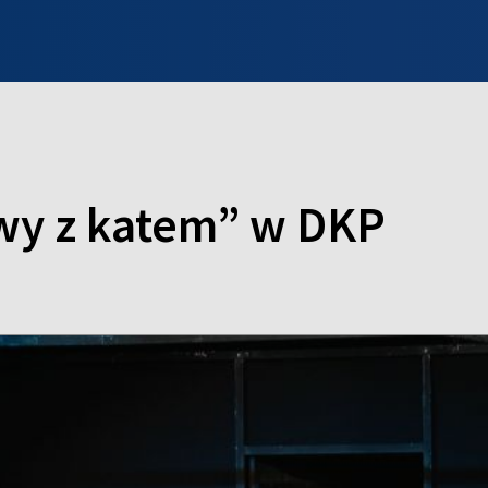
INFO WILNO
WILNO NA DZIEŃ DOBRY
PROGRAMY
ZGŁOŚ
wy z katem” w DKP