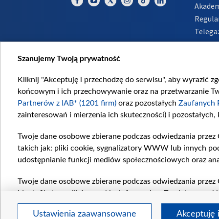
Akadem
Regula
Telega
Inform
Szanujemy Twoją prywatność
Kliknij "Akceptuję i przechodzę do serwisu", aby wyrazić z
końcowym i ich przechowywanie oraz na przetwarzanie Twoi
Partnerów z IAB* (1201 firm)
oraz pozostałych
Zaufanych 
zainteresowań i mierzenia ich skuteczności) i pozostałych,
Twoje dane osobowe zbierane podczas odwiedzania przez 
takich jak: pliki cookie, sygnalizatory WWW lub innych po
udostępnianie funkcji mediów społecznościowych oraz ana
Twoje dane osobowe zbierane podczas odwiedzania przez 
identyfikatory plików cookie, informacje o Twoich wyszuk
pozostałych
Zaufanych Partnerów TVP
dla realizacji nas
Ustawienia zaawansowane
Akceptuję 
wyboru spersonalizowanych reklam, tworzenia profilu sper