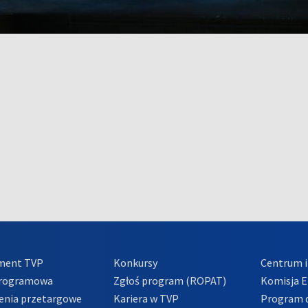
ment TVP
Konkursy
Centrum i
Programowa
Zgłoś program (ROPAT)
Komisja E
enia przetargowe
Kariera w TVP
Program d