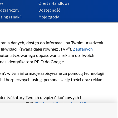
ów
Oferta Handlowa
tograficzny
Dostępność
sing (znaki)
Moje zgody
Prywatności
Procedura zgłoszeń
wewnętrznych
przeciwdziałania
m i korupcji
ierania danych, dostęp do informacji na Twoim urządzeniu
likwidacji (zwaną dalej również „TVP”),
Zaufanych
zautomatyzowanego dopasowania reklam do Twoich
 nas identyfikatora PPID do Google.
em”, w tym informacje zapisywane za pomocą technologii
 bezpiecznych usług, personalizację treści oraz reklam,
, identyfikatory Twoich urządzeń końcowych i
twarzane przez TVP,
Zaufanych Partnerów z IAB
oraz
zeniu lub dostęp do nich, wyboru podstawowych reklam,
reści, wyboru spersonalizowanych treści, pomiaru