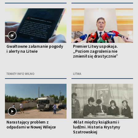
Gwałtowne załamanie pogody
Premier Litwy uspokaja.
i alerty na Litwie
„Poziom zagrożenia nie
zmienił się drastycznie”
TEMATY INFO WILNO
LITWA
Narastający problem z
46 lat między książkami i
odpadami w Nowej Wilejce
ludźmi. Historia Krystyny
Szatrowskiej