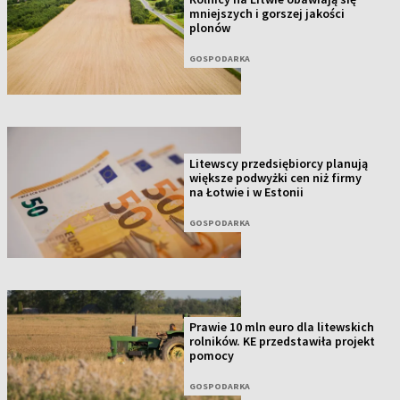
mniejszych i gorszej jakości
plonów
GOSPODARKA
Litewscy przedsiębiorcy planują
większe podwyżki cen niż firmy
na Łotwie i w Estonii
GOSPODARKA
Prawie 10 mln euro dla litewskich
rolników. KE przedstawiła projekt
pomocy
GOSPODARKA