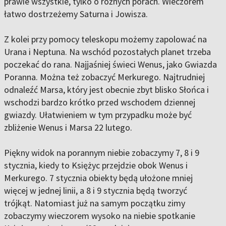
prawie wszystkie, tylko o różnych porach. Wieczorem
łatwo dostrzeżemy Saturna i Jowisza.
Z kolei przy pomocy teleskopu możemy zapolować na
Urana i Neptuna. Na wschód pozostałych planet trzeba
poczekać do rana. Najjaśniej świeci Wenus, jako Gwiazda
Poranna. Można też zobaczyć Merkurego. Najtrudniej
odnaleźć Marsa, który jest obecnie zbyt blisko Słońca i
wschodzi bardzo krótko przed wschodem dziennej
gwiazdy. Ułatwieniem w tym przypadku może być
zbliżenie Wenus i Marsa 22 lutego.
Piękny widok na porannym niebie zobaczymy 7, 8 i 9
stycznia, kiedy to Księżyc przejdzie obok Wenus i
Merkurego. 7 stycznia obiekty będą ułożone mniej
więcej w jednej linii, a 8 i 9 stycznia będą tworzyć
trójkąt. Natomiast już na samym początku zimy
zobaczymy wieczorem wysoko na niebie spotkanie