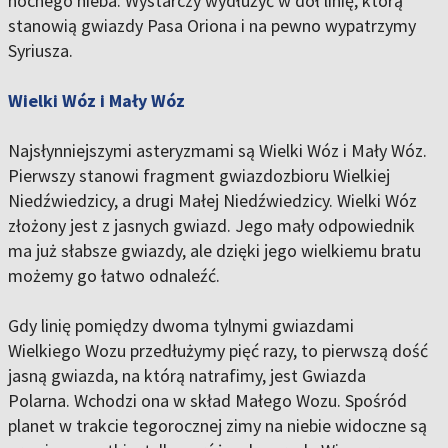
nocnego nieba. Wystarczy wydłużyć w dół linię, którą
stanowią gwiazdy Pasa Oriona i na pewno wypatrzymy
Syriusza.
Wielki Wóz i Mały Wóz
Najsłynniejszymi asteryzmami są Wielki Wóz i Mały Wóz.
Pierwszy stanowi fragment gwiazdozbioru Wielkiej
Niedźwiedzicy, a drugi Małej Niedźwiedzicy. Wielki Wóz
złożony jest z jasnych gwiazd. Jego mały odpowiednik
ma już słabsze gwiazdy, ale dzięki jego wielkiemu bratu
możemy go łatwo odnaleźć.
Gdy linię pomiędzy dwoma tylnymi gwiazdami
Wielkiego Wozu przedłużymy pięć razy, to pierwszą dość
jasną gwiazda, na którą natrafimy, jest Gwiazda
Polarna. Wchodzi ona w skład Małego Wozu. Spośród
planet w trakcie tegorocznej zimy na niebie widoczne są