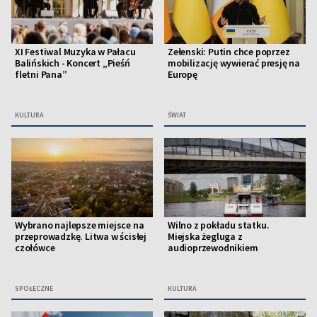
XI Festiwal Muzyka w Pałacu
Zełenski: Putin chce poprzez
Balińskich - Koncert „Pieśń
mobilizację wywierać presję na
fletni Pana”
Europę
KULTURA
ŚWIAT
Wybrano najlepsze miejsce na
Wilno z pokładu statku.
przeprowadzkę. Litwa w ścisłej
Miejska żegluga z
czołówce
audioprzewodnikiem
SPOŁECZNE
KULTURA