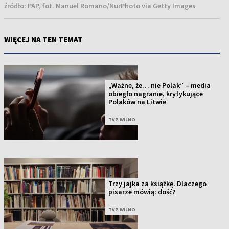
źródło:
PAP, fot. Manuel Romano/NurPhoto via Getty Images
WIĘCEJ NA TEN TEMAT
„Ważne, że… nie Polak” – media
obiegło nagranie, krytykujące
Polaków na Litwie
TVP WILNO
Trzy jajka za książkę. Dlaczego
pisarze mówią: dość?
TVP WILNO