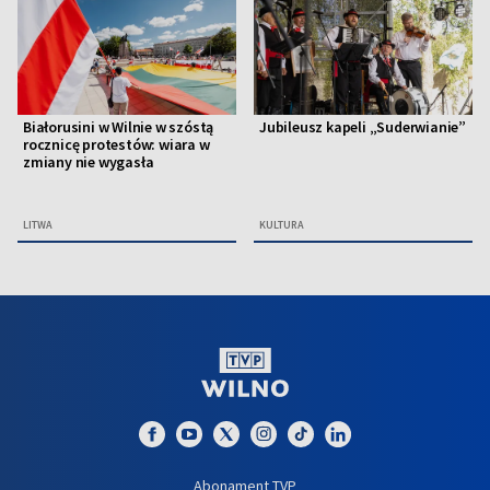
Białorusini w Wilnie w szóstą
Jubileusz kapeli „Suderwianie”
rocznicę protestów: wiara w
zmiany nie wygasła
LITWA
KULTURA
Abonament TVP