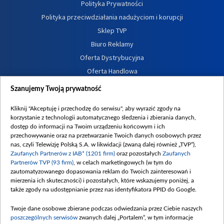
Polityka Prywatności
Polityka przeciwdziałania nadużyciom i korupcji
Sklep TVP
Biuro Reklamy
Oferta Dystrybucyjna
Oferta Handlowa
Dostępność
Szanujemy Twoją prywatność
Moje zgody
Kliknij "Akceptuję i przechodzę do serwisu", aby wyrazić zgody na
Procedura zgłoszeń wewnętrznych
korzystanie z technologii automatycznego śledzenia i zbierania danych,
dostęp do informacji na Twoim urządzeniu końcowym i ich
przechowywanie oraz na przetwarzanie Twoich danych osobowych przez
nas, czyli Telewizję Polską S.A. w likwidacji (zwaną dalej również „TVP”),
Zaufanych Partnerów z IAB* (1201 firm)
oraz pozostałych
Zaufanych
Partnerów TVP (93 firm)
, w celach marketingowych (w tym do
zautomatyzowanego dopasowania reklam do Twoich zainteresowań i
mierzenia ich skuteczności) i pozostałych, które wskazujemy poniżej, a
także zgody na udostępnianie przez nas identyfikatora PPID do Google.
Twoje dane osobowe zbierane podczas odwiedzania przez Ciebie naszych
poszczególnych serwisów
zwanych dalej „Portalem”, w tym informacje