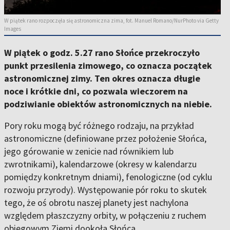
W piątek rano rozpoczęła się astronomiczna zima, fot. Manuel Romano/NurPhoto via Getty
Images
W piątek o godz. 5.27 rano Słońce przekroczyło
punkt przesilenia zimowego, co oznacza początek
astronomicznej zimy. Ten okres oznacza długie
noce i krótkie dni, co pozwala wieczorem na
podziwianie obiektów astronomicznych na niebie.
Pory roku mogą być różnego rodzaju, na przykład
astronomiczne (definiowane przez położenie Słońca,
jego górowanie w zenicie nad równikiem lub
zwrotnikami), kalendarzowe (okresy w kalendarzu
pomiędzy konkretnym dniami), fenologiczne (od cyklu
rozwoju przyrody). Występowanie pór roku to skutek
tego, że oś obrotu naszej planety jest nachylona
względem płaszczyzny orbity, w połączeniu z ruchem
obiegowym Ziemi dookoła Słońca.